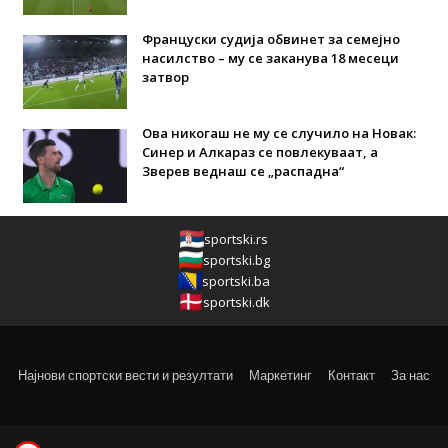
Француски судија обвинет за семејно
насилство – му се заканува 18 месеци
затвор
Ова никогаш не му се случило на Новак:
Синер и Алкараз се повлекуваат, а
Зверев веднаш се „распадна“
sportski.rs
sportski.bg
sportski.ba
sportski.dk
Најнови спортски вести и резултати
Маркетинг
Контакт
За нас