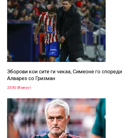
Зборови кои сите ги чекаа, Симеоне го спореди
Алварез со Гризман
23:00, 08 август