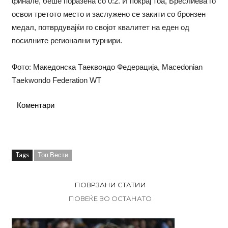
финале, беше поразена со 0:2. И покрај тоа, Бреслиева го
освои третото место и заслужено се закити со бронзен
медал, потврдувајќи го својот квалитет на еден од
посилните регионални турнири.
Фото: Македонска Tаеквондо Федерација, Macedonian
Тaekwondo Federation WT
Коментари
Tags
Топ Вести
ПОВРЗАНИ СТАТИИ
ПОВЕЌЕ ВО ОСТАНАТО