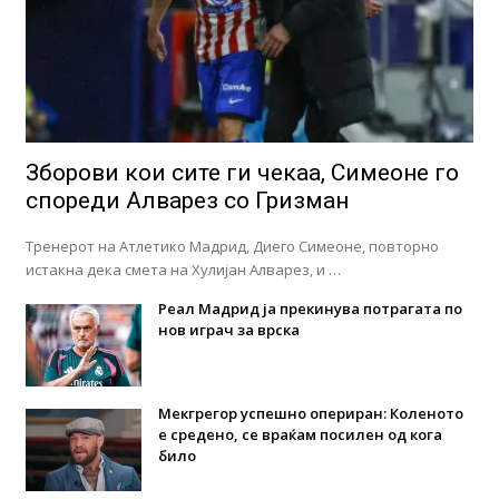
Зборови кои сите ги чекаа, Симеоне го
спореди Алварез со Гризман
Тренерот на Атлетико Мадрид, Диего Симеоне, повторно
истакна дека смета на Хулијан Алварез, и …
Реал Мадрид ја прекинува потрагата по
нов играч за врска
Мекгрегор успешно опериран: Коленото
е средено, се враќам посилен од кога
било