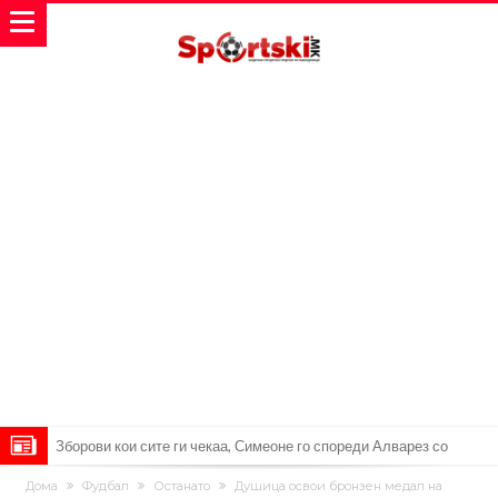
Зборови кои сите ги чекаа, Симеоне го спореди Алварез со
Гризман
Реал Мадрид ја прекинува потрагата по нов играч за врска
Дома
Фудбал
Останато
Душица освои бронзен медал на