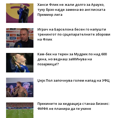
Ханси Флик не жали долго за Араухо,
туку брзо најде замена во англиската
Премиер лига
Играч на Барселона бесен го напушти
тренингот по срцепарателните зборови
на Флик
Кам-бек на терен за Мудрик по над 600
дена, но веднаш заМИнува на
позајмица!?
Џејк Пол започнува голем напад на УФЦ
Прекините за хидрација станаа бизнис:
ФИФА не планира да ги укине