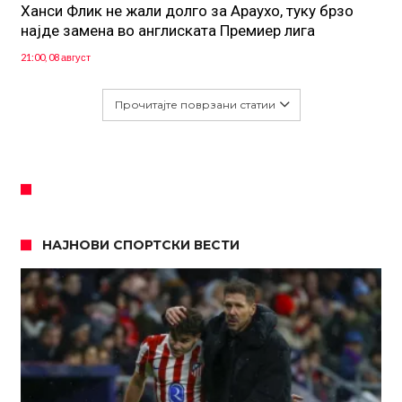
Ханси Флик не жали долго за Араухо, туку брзо
најде замена во англиската Премиер лига
21:00, 08 август
Прочитајте поврзани статии
НАЈНОВИ СПОРТСКИ ВЕСТИ