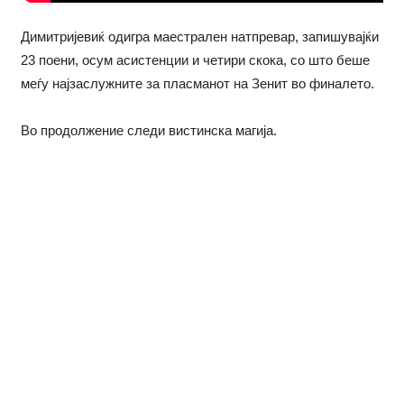
Димитријевиќ одигра маестрален натпревар, запишувајќи
23 поени, осум асистенции и четири скока, со што беше
меѓу најзаслужните за пласманот на Зенит во финалето.
Во продолжение следи вистинска магија.