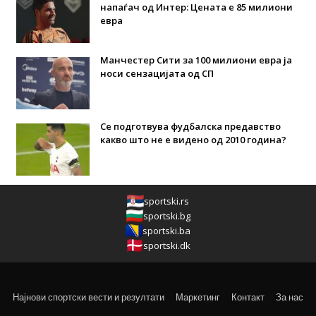
напаѓач од Интер: Цената е 85 милиони
евра
Манчестер Сити за 100 милиони евра ја
носи сензацијата од СП
Се подготвува фудбалска предавство
какво што не е видено од 2010 година?
sportski.rs
sportski.bg
sportski.ba
sportski.dk
Најнови спортски вести и резултати
Маркетинг
Контакт
За нас