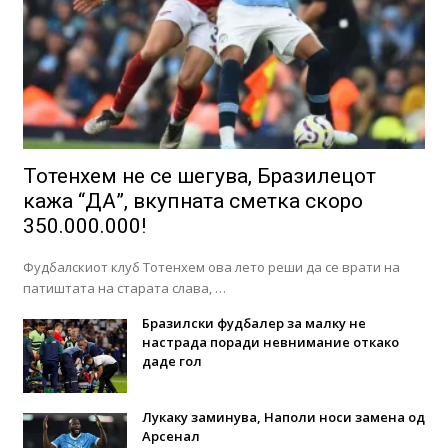
Тотенхем не се шегува, Бразилецот
кажа “ДА”, вкупната сметка скоро
350.000.000!
Фудбалскиот клуб Тотенхем ова лето реши да се врати на
патиштата на старата слава, …
Бразилски фудбалер за малку не
настрада поради невнимание откако
даде гол
Лукаку заминува, Наполи носи замена од
Арсенал