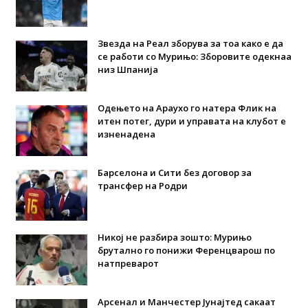
Звезда на Реал зборува за тоа како е да
се работи со Мурињо: Зборовите одекнаа
низ Шпанија
Одењето на Араухо го натера Флик на
итен потег, дури и управата на клубот е
изненадена
Барселона и Сити без договор за
трансфер на Родри
Никој не разбира зошто: Мурињо
брутално го понижи Ференцварош по
натпреварот
Арсенал и Манчестер Јунајтед сакаат