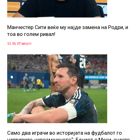
Манчестер Сити веќе му најде замена на Родри, и
тоа во голем ривал!
11:56, 07 август
Само два играчи во историјата на фудбалот го
направиле„невозможното“: Едниот е Меси, знаете