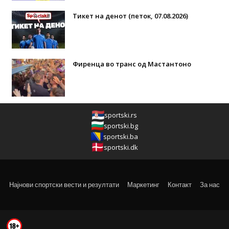
Тикет на денот (петок, 07.08.2026)
Фиренца во транс од Мастантоно
sportski.rs
sportski.bg
sportski.ba
sportski.dk
Најнови спортски вести и резултати
Маркетинг
Контакт
За нас