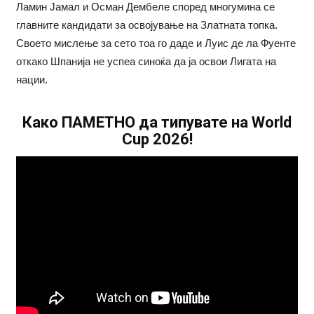
Ламин Јамал и Осман Дембеле според многумина се
главните кандидати за освојување на Златната топка.
Своето мислење за сето тоа го даде и Луис де ла Фуенте
откако Шпанија не успеа синоќа да ја освои Лигата на
нации.
Како ПАМЕТНО да типувате на World
Cup 2026!