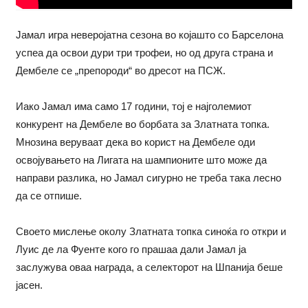
Јамал игра неверојатна сезона во којашто со Барселона
успеа да освои дури три трофеи, но од друга страна и
Дембеле се „препороди“ во дресот на ПСЖ.
Иако Јамал има само 17 години, тој е најголемиот
конкурент на Дембеле во борбата за Златната топка.
Мнозина веруваат дека во корист на Дембеле оди
освојувањето на Лигата на шампионите што може да
направи разлика, но Јамал сигурно не треба така лесно
да се отпише.
Своето мислење околу Златната топка синоќа го откри и
Луис де ла Фуенте кого го прашаа дали Јамал ја
заслужува оваа награда, а селекторот на Шпанија беше
јасен.