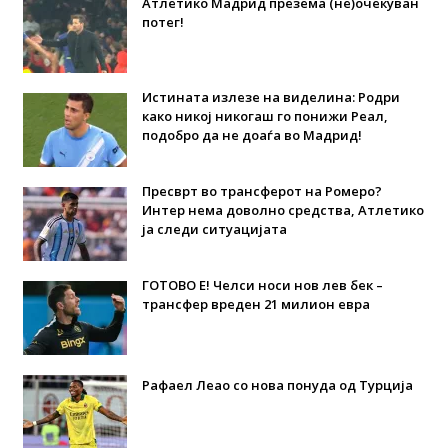
Атлетико Мадрид презема (не)очекуван
потег!
Истината излезе на виделина: Родри
како никој никогаш го понижи Реал,
подобро да не доаѓа во Мадрид!
Пресврт во трансферот на Ромеро?
Интер нема доволно средства, Атлетико
ја следи ситуацијата
ГОТОВО Е! Челси носи нов лев бек –
трансфер вреден 21 милион евра
Рафаел Леао со нова понуда од Турција