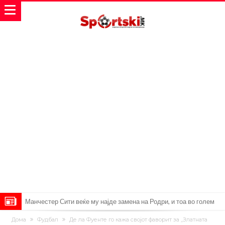
Манчестер Сити веќе му најде замена на Родри, и тоа во голем
ривал!
Само два играчи во историјата на фудбалот го
Дома
Фудбал
Де ла Фуенте го кажа својот фаворит за „Златната