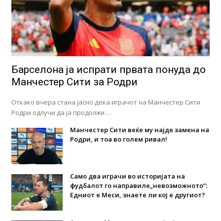
Барселона ја испрати првата понуда до
Манчестер Сити за Родри
Откако вчера стана јасно дека играчот на Манчестер Сити
Родри одлучи да ја продолжи …
Манчестер Сити веќе му најде замена на
Родри, и тоа во голем ривал!
Само два играчи во историјата на
фудбалот го направиле„невозможното“:
Едниот е Меси, знаете ли кој е другиот?