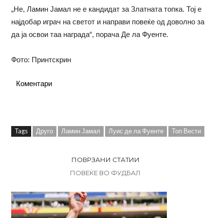
„Не, Ламин Јамал не е кандидат за Златната топка. Тој е
најдобар играч на светот и направи повеќе од доволно за
да ја освои таа награда“, порача Де ла Фуенте.
Фото: Принтскрин
Коментари
Tags
Друго
Ламин Јамал
Луис де ла Фуенте
Топ Вести
ПОВРЗАНИ СТАТИИ
ПОВЕЌЕ ВО ФУДБАЛ