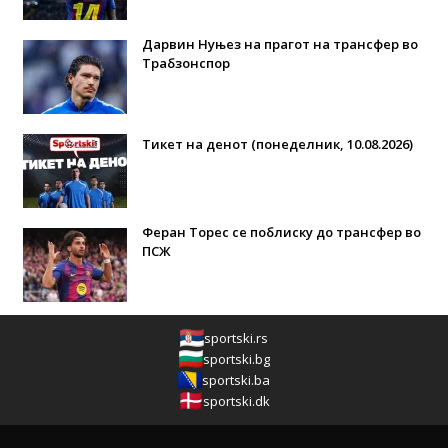
Дарвин Нуњез на прагот на трансфер во
Трабзонспор
Тикет на денот (понеделник, 10.08.2026)
Феран Торес се поблиску до трансфер во
ПСЖ
sportski.rs
sportski.bg
sportski.ba
sportski.dk