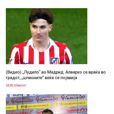
(Видео) „Лудило“ во Мадрид: Алварез се враќа во
градот, „шпионите“ веќе се појавија
12:30, 10 август