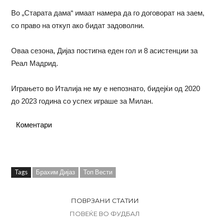
Во „Старата дама“ имаат намера да го договорат на заем,
со право на откуп ако бидат задоволни.
Оваа сезона, Дијаз постигна еден гол и 8 асистенции за
Реал Мадрид.
Играњето во Италија не му е непознато, бидејќи од 2020
до 2023 година со успех играше за Милан.
Коментари
Tags
Брахим Дијаз
Топ Вести
ПОВРЗАНИ СТАТИИ
ПОВЕЌЕ ВО ФУДБАЛ