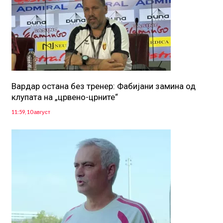
Вардар остана без тренер: Фабијани замина од
клупата на „црвено-црните“
11:59, 10 август