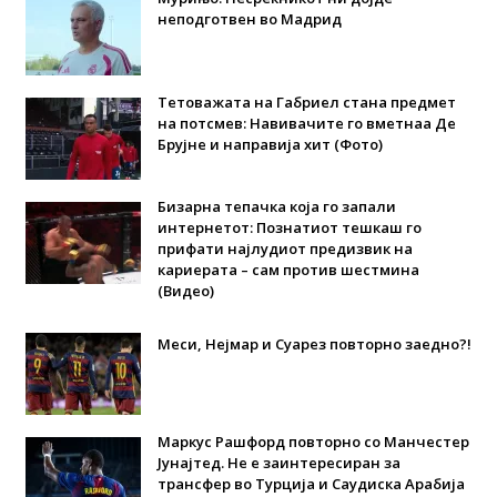
неподготвен во Мадрид
Тетоважата на Габриел стана предмет
на потсмев: Навивачите го вметнаа Де
Брујне и направија хит (Фото)
Бизарна тепачка која го запали
интернетот: Познатиот тешкаш го
прифати најлудиот предизвик на
кариерата – сам против шестмина
(Видео)
Меси, Нејмар и Суарез повторно заедно?!
Маркус Рашфорд повторно со Манчестер
Јунајтед. Не е заинтересиран за
трансфер во Турција и Саудиска Арабија