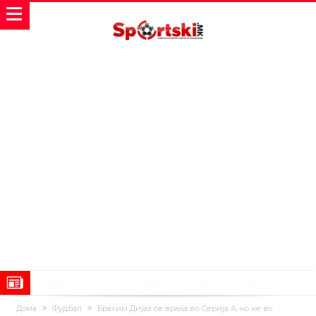
Мурињо: Несреќникот ни дојде неподготвен во Мадрид
Тетоважата на Габриел стана предмет на потсмев: Навивачите го
Дома
Фудбал
Брахим Дијаз се враќа во Серија А, но не во