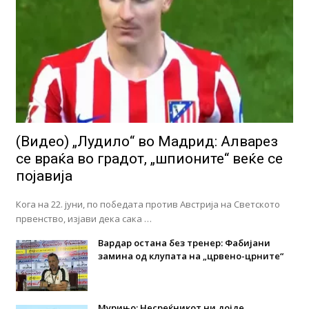
(Видео) „Лудило“ во Мадрид: Алварез
се враќа во градот, „шпионите“ веќе се
појавија
Кога на 22. јуни, по победата против Австрија на Светското
првенство, изјави дека сака …
Вардар остана без тренер: Фабијани
замина од клупата на „црвено-црните“
Мурињо: Несреќникот ни дојде