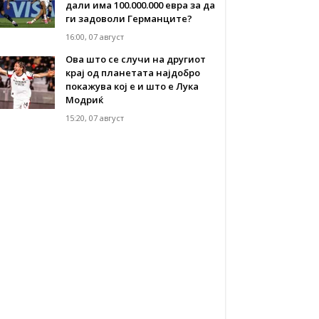
дали има 100.000.000 евра за да
ги задоволи Германците?
16:00, 07 август
Ова што се случи на другиот
крај од планетата најдобро
покажува кој е и што е Лука
Модриќ
15:20, 07 август