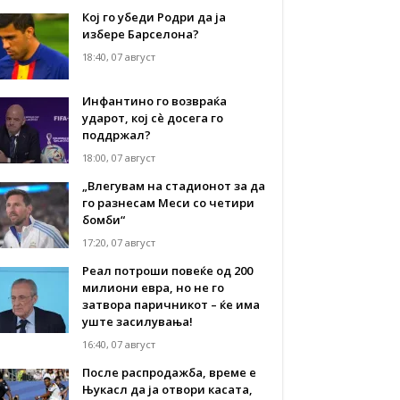
Кој го убеди Родри да ја
избере Барселона?
18:40, 07 август
Инфантино го возвраќа
ударот, кој сè досега го
поддржал?
18:00, 07 август
„Влегувам на стадионот за да
го разнесам Меси со четири
бомби“
17:20, 07 август
Реал потроши повеќе од 200
милиони евра, но не го
затвора паричникот – ќе има
уште засилувања!
16:40, 07 август
После распродажба, време е
Њукасл да ја отвори касата,