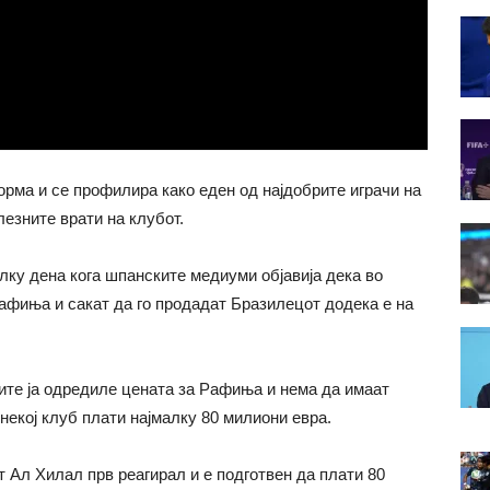
орма и се профилира како еден од најдобрите играчи на
езните врати на клубот.
лку дена кога шпанските медиуми објавија дека во
фиња и сакат да го продадат Бразилецот додека е на
ите ја одредиле цената за Рафиња и нема да имаат
некој клуб плати најмалку 80 милиони евра.
 Ал Хилал прв реагирал и е подготвен да плати 80