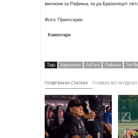
милиони за Рафиња, за да Бразилецот лето
Фото: Принтскрин
Коментари
Tags
Барселона
ЛаЛига
Рафиња
Топ В
ПОВРЗАНИ СТАТИИ
ПОВЕЌЕ ВО ФУДБАЛ