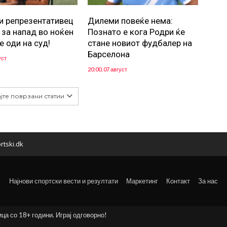
и репрезентативец
Дилеми повеќе нема:
 за напад во ноќен
Познато е кога Родри ќе
е оди на суд!
стане новиот фудбалер на
Барселона
уст
20:00, 07 август
јте поврзани статии
rtski.dk
Најнови спортски вести и резултати
Маркетинг
Контакт
За нас
ица со 18+ години. Играј одговорно!