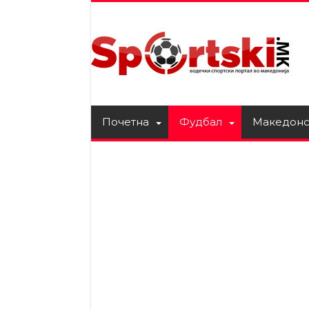
Почетна
Фудбал
Македонс