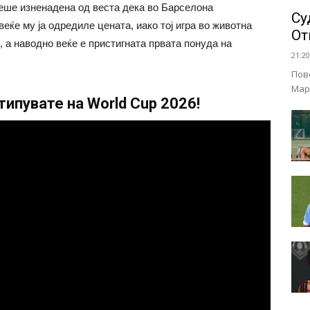
еше изненадена од веста дека во Барселона
Су
ќе му ја одредиле цената, иако тој игра во животна
От
 а наводно веќе е пристигната првата понуда на
21:20
Пов
Мар
ипувате на World Cup 2026!