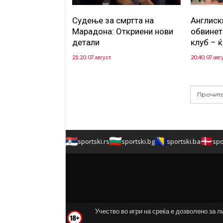
Судење за смртта на
Англиск
Марадона: Откриени нови
обвинет
детали
клуб – ќ
21:20, 07 август
20:40, 07 авг
Прочита
sportski.rs
sportski.bg
sportski.ba
spo
Учество во игри на среќа е дозволено за л