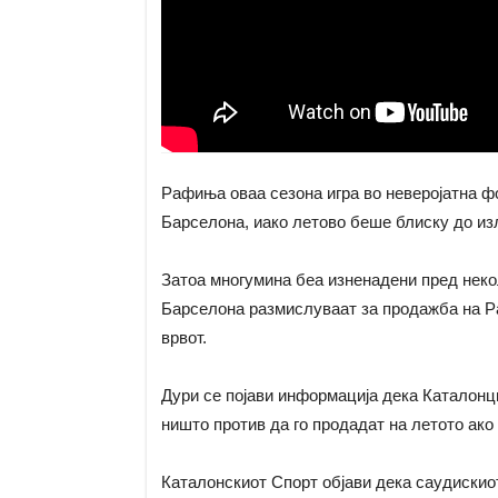
Рафиња оваа сезона игра во неверојатна ф
Барселона, иако летово беше блиску до изл
Затоа многумина беа изненадени пред неко
Барселона размислуваат за продажба на Ра
врвот.
Дури се појави информација дека Каталонц
ништо против да го продадат на летото ако 
Каталонскиот Спорт објави дека саудискиот