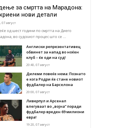
дење за смртта на Марадона:
криени нови детали
, 07 август
еќе од шест години по смртта на Диего
адона, во судскиот процес што се …
Англиски репрезентативец
обвинет за напад во ноќен
клуб – ќе оди на суд!
20:40, 07 август
Дилеми повеќе нема: Познато
е кога Родри ќе стане новиот
фудбалер на Барселона
20:00, 07 август
Ливерпул и Арсенал
влегуваат во „војна“ поради
фудбалер вреден 69 милиони
евра!
19:20, 07 август