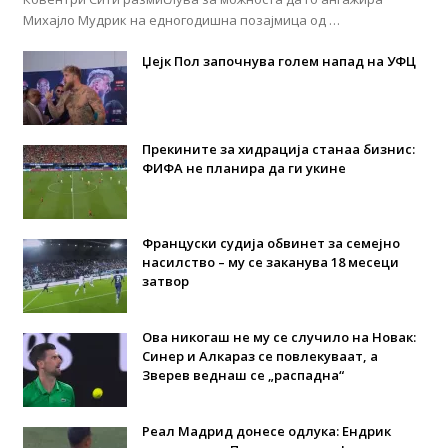
Михајло Мудрик на едногодишна позајмица од …
Џејк Пол започнува голем напад на УФЦ
Прекините за хидрација станаа бизнис:
ФИФА не планира да ги укине
Француски судија обвинет за семејно
насилство – му се заканува 18 месеци
затвор
Ова никогаш не му се случило на Новак:
Синер и Алкараз се повлекуваат, а
Зверев веднаш се „распадна“
Реал Мадрид донесе одлука: Eндрик