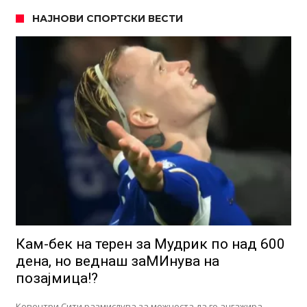
НАЈНОВИ СПОРТСКИ ВЕСТИ
Кам-бек на терен за Мудрик по над 600
дена, но веднаш заМИнува на
позајмица!?
Ковентри Сити размислува за можноста да го ангажира