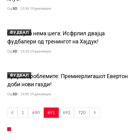
Од
SD
13:34, 19 декември
Со Гатузо нема шега: Исфрлил двајца
ФУДБАЛ
фудбалери од тренингот на Хајдук!
Од
SD
13:23, 19 декември
Крај на проблемите: Премиерлигашот Евертон
ФУДБАЛ
доби нови газди!
Од
SD
13:09, 19 декември
1
690
691
692
720