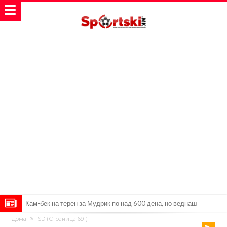
Кам-бек на терен за Мудрик по над 600 дена, но веднаш
Дома
SD
(Страница 691)
заМИнува на позајмица!?
Џејк Пол започнува голем напад на УФЦ