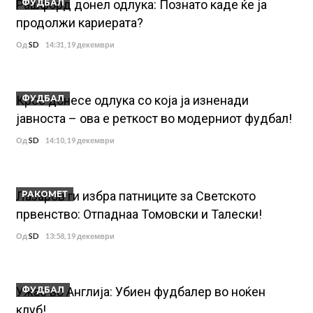
Рашфорд донел одлука: Познато каде ќе ја
ФУДБАЛ
продолжи кариерата?
Од
SD
14:31, 19 декември
Крос донесе одлука со која ја изненади
ФУДБАЛ
јавноста – ова е реткост во модерниот фудбал!
Од
SD
14:10, 19 декември
Лазаров ги избра патниците за Светското
РАКОМЕТ
првенство: Отпаднаа Томовски и Талески!
Од
SD
13:58, 19 декември
Ужас во Англија: Убиeн фудбалер во ноќен
ФУДБАЛ
клуб!