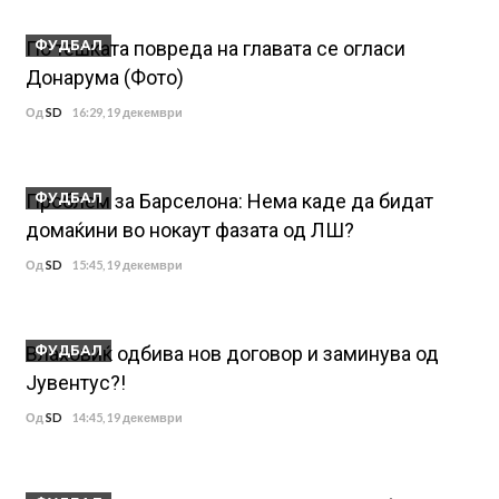
По тешката повреда на главата се огласи
ФУДБАЛ
Донарума (Фото)
Од
SD
16:29, 19 декември
Проблем за Барселона: Нема каде да бидат
ФУДБАЛ
домаќини во нокаут фазата од ЛШ?
Од
SD
15:45, 19 декември
Влаховиќ одбива нов договор и заминува од
ФУДБАЛ
Јувентус?!
Од
SD
14:45, 19 декември