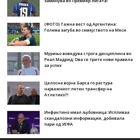
заминува во Премиер лигата!
(ФОТО) Тажна вест од Аргентина:
Голема загуба во семејството на Меси
Мурињо воведува строга дисциплина во
Реал Мадрид: Ова се трите нови правила
за успех
Целосна војна: Барса го растура
најважниот летен трансфер на
Атлетико?!
Инфантино имал љубовница: Испливаа
скандалозни информации, добивала
пари од УЕФА