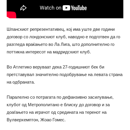
Шпанскиот репрезентативец, кој има уште две години
договор со лондонскиот клуб, наводно е подготвен да го
разгледа враќањето во Ла Лига, што дополнително го
поттикна интересот на мадридскиот клуб.
Во Атлетико веруваат дека 27-годишниот бек би
претставувал значително подобрување на левата страна
на одбраната.
Паралелно со потрагата по дефанзивно засилување,
клубот од Метрополитано е блиску до договор и за
доаѓањето на играчот од средината на теренот на
Вулверхемптон, Жоао Гомес.