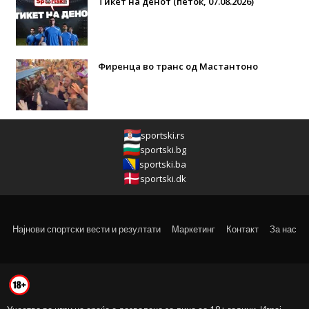
Тикет на денот (петок, 07.08.2026)
Фиренца во транс од Мастантоно
sportski.rs
sportski.bg
sportski.ba
sportski.dk
Најнови спортски вести и резултати
Маркетинг
Контакт
За нас