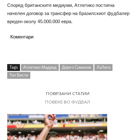
Според британските медиуми, Атлетико постигна
начелен договор за трансфер на бразилскиот фудбалер
вреден околу 45.000.000 евра.
Коментари
Tags
Атлетико Мадрид
Дијего Симеоне
ЛаЛига
Топ Вести
ПОВРЗАНИ СТАТИИ
ПОВЕЌЕ ВО ФУДБАЛ