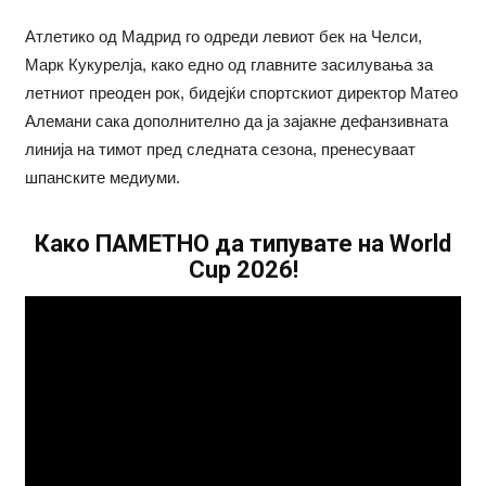
Атлетико од Мадрид го одреди левиот бек на Челси,
Марк Кукурелја, како едно од главните засилувања за
летниот преоден рок, бидејќи спортскиот директор Матео
Алемани сака дополнително да ја зајакне дефанзивната
линија на тимот пред следната сезона, пренесуваат
шпанските медиуми.
Како ПАМЕТНО да типувате на World
Cup 2026!