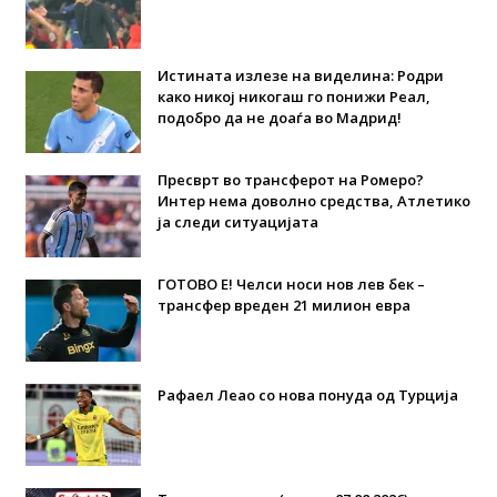
Истината излезе на виделина: Родри
како никој никогаш го понижи Реал,
подобро да не доаѓа во Мадрид!
Пресврт во трансферот на Ромеро?
Интер нема доволно средства, Атлетико
ја следи ситуацијата
ГОТОВО Е! Челси носи нов лев бек –
трансфер вреден 21 милион евра
Рафаел Леао со нова понуда од Турција