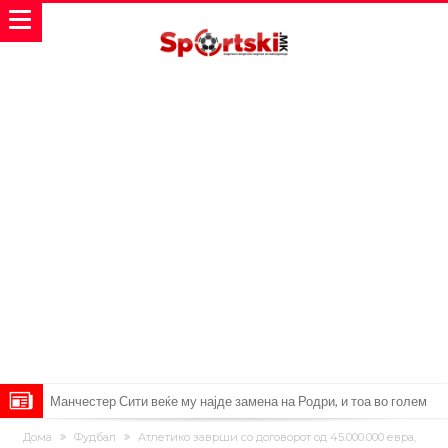
Манчестер Сити веќе му најде замена на Родри, и тоа во голем
ривал!
Само два играчи во историјата на фудбалот го
Дома
Фудбал
Атлетико заврши со договорот од 45.000.000 евра,