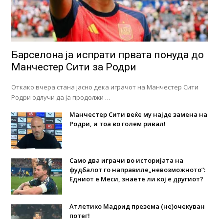
Барселона ја испрати првата понуда до
Манчестер Сити за Родри
Откако вчера стана јасно дека играчот на Манчестер Сити
Родри одлучи да ја продолжи …
Манчестер Сити веќе му најде замена на
Родри, и тоа во голем ривал!
Само два играчи во историјата на
фудбалот го направиле„невозможното“:
Едниот е Меси, знаете ли кој е другиот?
Атлетико Мадрид презема (не)очекуван
потег!