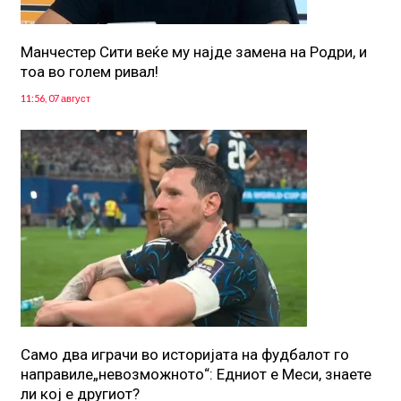
Манчестер Сити веќе му најде замена на Родри, и
тоа во голем ривал!
11:56, 07 август
Само два играчи во историјата на фудбалот го
направиле„невозможното“: Едниот е Меси, знаете
ли кој е другиот?