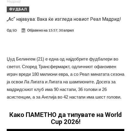
Мадрид!
вреден 69 милиони евра!
Кој го убеди Родри да ја избере Барселона?
ФУДБАЛ
Инфантино го возвраќа ударот, кој сè досега го поддржал?
„Ас“ најавува: Вака ќе изгледа новиот Реал Мадрид!
„Влегувам на стадионот за да го разнесам Меси со четири бомби“
Од
SD
Објавено на
15:57, 30 април
Реал потроши повеќе од 200 милиони евра, но не го затвора
паричникот – ќе има уште засилувања!
После распродажба, време е Њукасл да ја отвори касата, дали
има 100.000.000 евра за да ги задоволи Германците?
Ова што се случи на другиот крај од планетата најдобро покажува
Џуд Белингем (21) е една од најдобрите фудбалери во
кој е и што е Лука Модриќ
Феран Торес кажал “да” на Пари Сен Жермен
светот. Според Трансфермаркт, одличниот офанзивен
играч вреди 180 милиони евра, а со Реал минатата сезона
ја освои Ла Лигата и Лигата на шампионите. Досега за
мадридскиот клуб има 90 настапи, 36 голови и 26
асистенции, а за Англија во 42 настапи има шест голови.
Како ПАМЕТНО да типувате на World
Cup 2026!