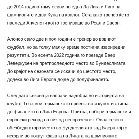
до 2014 година таму освои по една Ла Лига и Лига на
шампионите и два Купа на кралот. Сега како тренер ќе го
наследи Анчелоти кој го тренираше во Реал и Баерн.
Алонсо само две и пол години е тренер во врвниот
фудбал, но за толку малку време постигна извонредни
резултати. Во есента 2022 година го презеде Баер
Леверкузен на претпоследното место во Бундеслигата.
До крајот на сезоната се искачи до шестото место,
додека во Лига Европа дојде до полуфиналето.
Следната сезона ја направи најдобра во историјата на
клубот. Го освои германското првенство и купот и стигна
до финалето на Лига Европа. Притоа, собори германски и
европски рекорд на низ од непоразеност. Оваа сезона
обезбеди второ место во Бундеслигата зад Баерн кој го
исфрли во нокаут фазата на Лигата на шампионите,