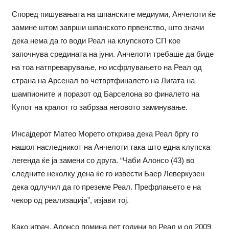
Според пишувањата на шпанските медиуми, Анчелоти ќе
замине штом заврши шпанското првенство, што значи
дека нема да го води Реал на клупското СП кое
започнува средината на јуни. Анчелоти требаше да биде
на тоа натпреварување, но исфрлувањето на Реал од
страна на Арсенал во четвртфиналето на Лигата на
шампионите и поразот од Барселона во финалето на
Купот на кралот го забрзаа неговото заминување.
Инсајдерот Матео Морето открива дека Реал бргу го
нашол наследникот на Анчелоти така што една клупска
легенда ќе ја замени со друга. “Чаби Алонсо (43) во
следните неколку дена ќе го извести Баер Леверкузен
дека одлучил да го преземе Реал. Префрлањето е на
чекор од реализација”, изјави тој.
Како играч, Алонсо помина пет години во Реал и од 2009