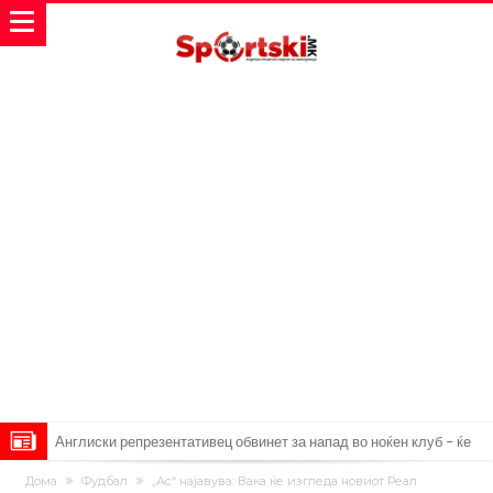
Дилеми повеќе нема: Познато е кога Родри ќе стане новиот
фудбалер на Барселона
Ливерпул и Арсенал влегуваат во „војна“ поради фудбалер
Дома
Фудбал
„Ас“ најавува: Вака ќе изгледа новиот Реал