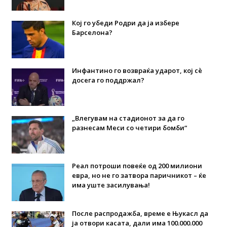
Кој го убеди Родри да ја избере
Барселона?
Инфантино го возвраќа ударот, кој сè
досега го поддржал?
„Влегувам на стадионот за да го
разнесам Меси со четири бомби“
Реал потроши повеќе од 200 милиони
евра, но не го затвора паричникот – ќе
има уште засилувања!
После распродажба, време е Њукасл да
ја отвори касата, дали има 100.000.000