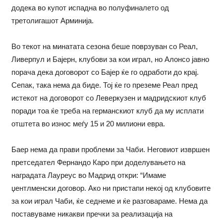
додека во купот испадна во полуфиналето од
третолигашот Арминија.
Во текот на минатата сезона беше поврзуван со Реал,
Ливерпул и Бајерн, клубови за кои играл, но Алонсо јавно
порача дека договорот со Бајер ќе го одработи до крај.
Сепак, така нема да биде. Тој ќе го преземе Реал пред
истекот на договорот со Леверкузен и мадридскиот клуб
поради тоа ќе треба на германскиот клуб да му исплати
отштета во износ меѓу 15 и 20 милиони евра.
Баер нема да прави проблеми за Чаби. Неговиот извршен
претседател Фернандо Каро при доделувањето на
наградата Лауреус во Мадрид откри: “Имаме
џентлменски договор. Ако ни пристапи некој од клубовите
за кои играл Чаби, ќе седнеме и ќе разговараме. Нема да
поставуваме никакви пречки за реализација на