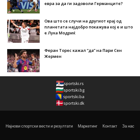
евра за да ги задоволи Германците?
Ова што се случи на другиот крај од
планетата најдобро покажува кој е и што
е Лука Модриќ
Феран Торес кажал “да” на Пари Сен
Жермен
sportski.rs
sportski.bg
sportski.ba
sportski.dk
Најнови спортски вести и резултати
Маркетинг
Контакт
За нас