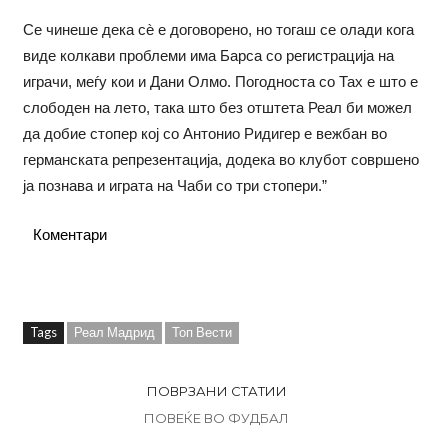
Се чинеше дека сѐ е договорено, но тогаш се олади кога
виде колкави проблеми има Барса со регистрација на
играчи, меѓу кои и Дани Олмо. Погодноста со Тах е што е
слободен на лето, така што без отштета Реал би можел
да добие стопер кој со Антонио Ридигер е вежбан во
германската репрезентација, додека во клубот совршено
ја познава и играта на Чаби со три стопери.”
Коментари
Tags
Реал Мадрид
Топ Вести
ПОВРЗАНИ СТАТИИ
ПОВЕЌЕ ВО ФУДБАЛ