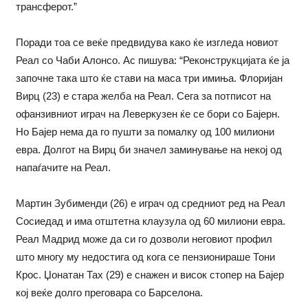
трансферот.”
Поради тоа се веќе предвидува како ќе изгледа новиот
Реал со Чаби Алонсо. Ас пишува: “Реконструкцијата ќе ја
започне така што ќе стави на маса три имиња. Флоријан
Вирц (23) е стара желба на Реал. Сега за потписот на
офанзивниот играч на Леверкузен ќе се бори со Бајерн.
Но Бајер нема да го пушти за помалку од 100 милиони
евра. Долгот на Вирц би значел заминување на некој од
напаѓачите на Реал.
Мартин Зубименди (26) е играч од средниот ред на Реал
Сосиедад и има отштетна клаузула од 60 милиони евра.
Реал Мадрид може да си го дозволи неговиот профил
што многу му недостига од кога се пензионираше Тони
Крос. Џонатан Тах (29) е снажен и висок стопер на Бајер
кој веќе долго преговара со Барселона.