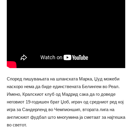
Според пишувањата на шпанската Марка, Џуд можеби
наскоро нема да биде единствената Белингем во Реал.
Имено, Кралскиот клуб од Мадрид сака да го доведе
неговиот 19-годишен брат Џоб, играч од средниот ред кој
игра за Сандерленд во Чемпионшип, втората лига на
англискиот фудбал што многумина ја сметаат за најтешка
во светот.