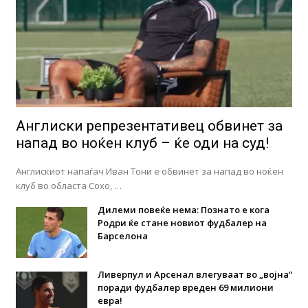
Англиски репрезентативец обвинет за
напад во ноќен клуб – ќе оди на суд!
Англискиот напаѓач Иван Тони е обвинет за напад во ноќен
клуб во областа Сохо, …
Дилеми повеќе нема: Познато е кога
Родри ќе стане новиот фудбалер на
Барселона
Ливерпул и Арсенал влегуваат во „војна“
поради фудбалер вреден 69 милиони
евра!