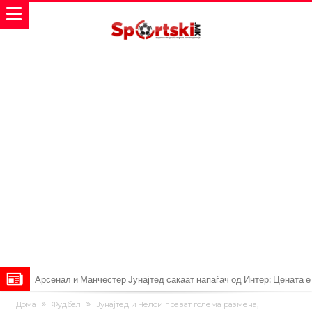
Арсенал и Манчестер Јунајтед сакаат напаѓач од Интер: Цената е
85 милиони евра
Манчестер Сити за 100 милиони евра ја носи сензацијата од СП
Дома
Фудбал
Јунајтед и Челси прават голема размена,