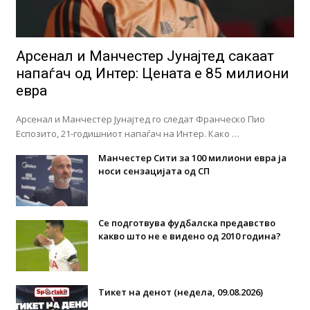
Арсенал и Манчестер Јунајтед сакаат
напаѓач од Интер: Цената е 85 милиони
евра
Арсенал и Манчестер Јунајтед го следат Франческо Пио
Еспозито, 21-годишниот напаѓач на Интер. Како …
Манчестер Сити за 100 милиони евра ја
носи сензацијата од СП
Се подготвува фудбалска предавство
какво што не е видено од 2010 година?
Тикет на денот (недела, 09.08.2026)