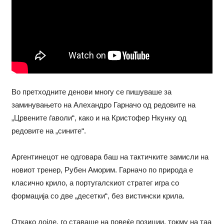
Во претходните денови многу се пишуваше за
заминувањето на Алехандро Гарначо од редовите на
„Црвените ѓаволи“, како и на Кристофер Нкунку од
редовите на „сините“.
Аргентинецот не одговара баш на тактичките замисли на
новиот тренер, Рубен Аморим. Гарначо по природа е
класично крило, а португалскиот стратег игра со
формација со две „десетки“, без вистински крила.
Откако дојде, го ставаше на повеќе позиции, токму на таа