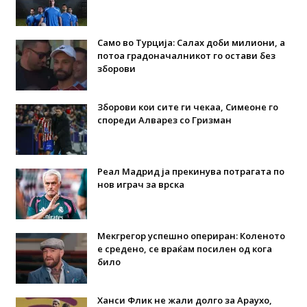
Само во Турција: Салах доби милиони, а
потоа градоначалникот го остави без
зборови
Зборови кои сите ги чекаа, Симеоне го
спореди Алварез со Гризман
Реал Мадрид ја прекинува потрагата по
нов играч за врска
Мекгрегор успешно опериран: Коленото
е средено, се враќам посилен од кога
било
Ханси Флик не жали долго за Араухо,