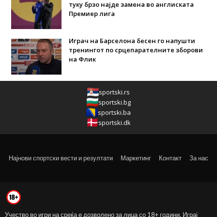
туку брзо најде замена во англиската
Премиер лига
Играч на Барселона бесен го напушти
тренингот по срцепарателните зборови
на Флик
sportski.rs
sportski.bg
sportski.ba
sportski.dk
Најнови спортски вести и резултати
Маркетинг
Контакт
За нас
Учество во игри на среќа е дозволено за лица со 18+ години. Играј