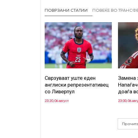
ПОВРЗАНИ СТАТИИ
ПОВЕЌЕ ВО ТРАНСФ
Сврзуваат уште еден
Замена 
англиски репрезентативец
Напаѓач
со Ливерпул
доаѓа в
23:20, 06 август
23:00, 06 авг
Прочита