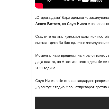
„Старата дама“ бара адекватно засилување
Аксел Витсел
, па
Саул Нигез
е на врвот н
Скаутите на италијанскиот шампион постој
сметаат дека би бил одлично засилување з
Моменталната вредност на играчот изнесува
да ја платат, но Атлетико тешко дека ќе се 
2021 година.
Саул Нигез веќе стана стандарден репрезе
„Јувентус стадион“ во натпреварот против 