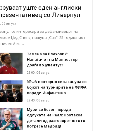
рзуваат уште еден англиски
презентативец со Ливерпул
, 06 август
ерпул се интересира за дефанзивецот на
енхем Џед Спенс, пишува „Сан“. 25-годишниот
аничен бек …
Замена за Влаховиќ:
Напаѓачот на Манчестер
доаѓа во Јувентус!
23:00, 06 август
УЕФА повторно се заканува со
бојкот на турнирите на ФИФА
поради Инфантино
22:40, 06 август
Мурињо бесен поради
одлуката на Реал: Протекоа
детали од разговорот што го
потресе Мадрид!