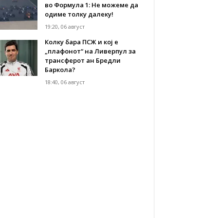
во Формула 1: Не можеме да
одиме толку далеку!
19:20, 06 август
Колку бара ПСЖ и кој е
„плафонот“ на Ливерпул за
трансферот ан Бредли
Баркола?
18:40, 06 август