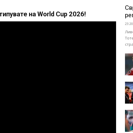
Св
ипувате на World Cup 2026!
ре
23:20
Лив
Тот
стр