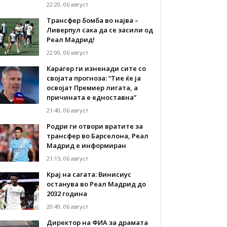
22:20, 06 август
Трансфер бомба во најва –
Ливерпул сака да се засили од
Реал Мадрид!
22:00, 06 август
Карагер ги изненади сите со
својата прогноза: “Тие ќе ја
освојат Премиер лигата, а
причината е едноставна”
21:40, 06 август
Родри ги отвори вратите за
трансфер во Барселона, Реал
Мадрид е информиран
21:15, 06 август
Крај на сагата: Винисиус
останува во Реал Мадрид до
2032 година
20:49, 06 август
Директор на ФИА за драмата