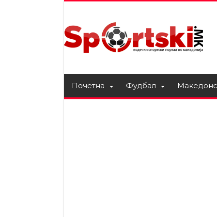
Почетна
Фудбал
Македонс