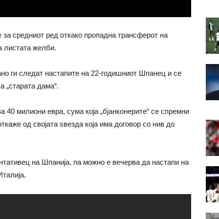
 за средниот ред откако пропадна трансферот на
а листата желби.
ано ги следат настапите на 22-годишниот Шпанец и се
а „старата дама“.
 40 милиони евра, сума која „бјанконерите“ се спремни
откаже од својата ѕвезда која има договор со нив до
нтативец на Шпанија, па можно е вечерва да настапи на
Италија.