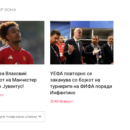
ЕР ЗОНА
за Влаховиќ:
УЕФА повторно се
от на Манчестер
заканува со бојкот на
о Јувентус!
турнирите на ФИФА поради
Инфантино
уст
22:40, 06 август
јте поврзани статии