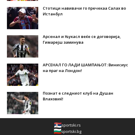
Стотици навивачи го пречекаа Салах во
Истанбул
Арсенал и Њукасл веќе се договорија,
Гимарејш заминува
АРСЕНАЛ ГО ЛАДИ ШАМПАЊОТ: Винисиус
на праг на Лондон!
Познат е следниот клуб на Душан
Влаховиќ!
sportski.rs
sportski.bg