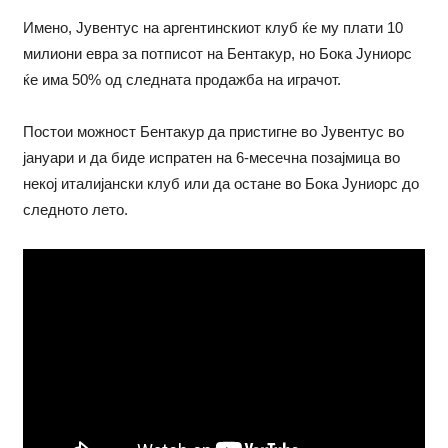
Имено, Јувентус на аргентинскиот клуб ќе му плати 10
милиони евра за потписот на Бентакур, но Бока Јуниорс
ќе има 50% од следната продажба на играчот.
Постои можност Бентакур да пристигне во Јувентус во
јануари и да биде испратен на 6-месечна позајмица во
некој италијански клуб или да остане во Бока Јуниорс до
следното лето.