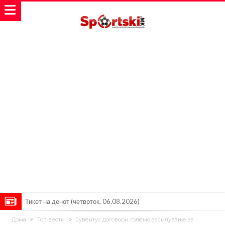
Тикет на денот (четврток, 06.08.2026)
Барселона очекува понуди за Феран Торес
Дома
Топ вести
Јувентус договори големо засилување за