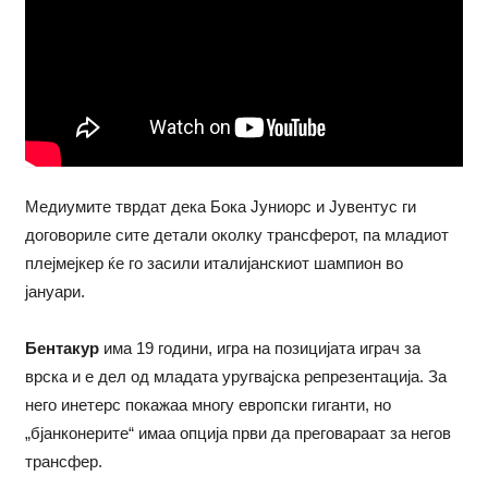
Медиумите тврдат дека Бока Јуниорс и Јувентус ги
договориле сите детали околку трансферот, па младиот
плејмејкер ќе го засили италијанскиот шампион во
јануари.
Бентакур
има 19 години, игра на позицијата играч за
врска и е дел од младата уругвајска репрезентација. За
него инетерс покажаа многу европски гиганти, но
„бјанконерите“ имаа опција први да преговараат за негов
трансфер.