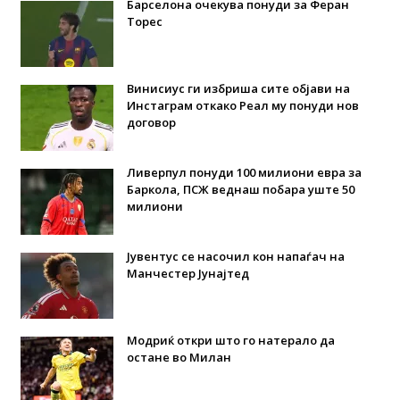
Барселона очекува понуди за Феран
Торес
Винисиус ги избриша сите објави на
Инстаграм откако Реал му понуди нов
договор
Ливерпул понуди 100 милиони евра за
Баркола, ПСЖ веднаш побара уште 50
милиони
Јувентус се насочил кон напаѓач на
Манчестер Јунајтед
Модриќ откри што го натерало да
остане во Милан