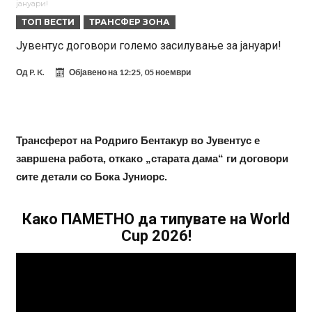
јануари!
Винисиус ги избриша сите објави на Инстаграм откако Реал му
ТОП ВЕСТИ
ТРАНСФЕР ЗОНА
понуди нов договор
Ливерпул понуди 100 милиони евра за Баркола, ПСЖ веднаш
Јувентус договори големо засилување за јануари!
побара уште 50 милиони
Јувентус се насочил кон напаѓач на Манчестер Јунајтед
Од
P. K.
Објавено на
12:25, 05 ноември
Модриќ откри што го натерало да остане во Милан
Стотици навивачи го пречекаа Салах во Истанбул
Арсенал и Њукасл веќе се договорија, Гимарејш заминува
Трансферот на Родриго Бентакур во Јувентус е
АРСЕНАЛ ГО ЛАДИ ШАМПАЊОТ: Винисиус на праг на Лондон!
завршена работа, откако „старата дама“ ги договори
сите детали со Бока Јуниорс.
Познат е следниот клуб на Душан Влаховиќ!
Како ПАМЕТНО да типувате на World
Cup 2026!