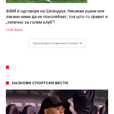
ФФМ ѝ одговори на Шкендија: Никакви уцени или
закани нема да не поколебаат, тоа што го прават е
„типично за голем клуб“!
13:04, 05 јуни
Прочитајте поврзани статии
НАЈНОВИ СПОРТСКИ ВЕСТИ