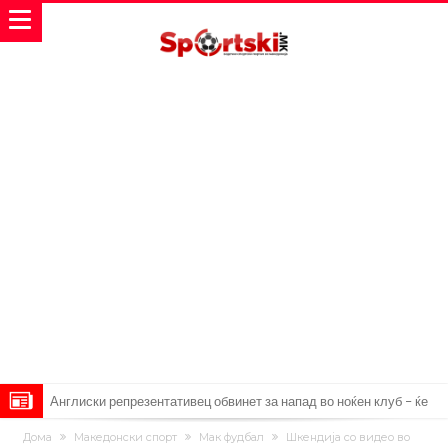
Англиски репрезентативец обвинет за напад во ноќен клуб – ќе
оди на суд!
Дилеми повеќе нема: Познато е кога Родри ќе стане новиот
Дома
Македонски спорт
Мак фудбал
Шкендија со видео во