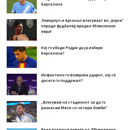
Барселона
Ливерпул и Арсенал влегуваат во „војна“
поради фудбалер вреден 69 милиони
евра!
Кој го убеди Родри да ја избере
Барселона?
Инфантино го возвраќа ударот, кој сè
досега го поддржал?
„Влегувам на стадионот за да го
разнесам Меси со четири бомби“
Реал потроши повеќе од 200 милиони