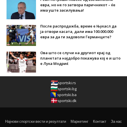
евра, но не го затвора паричникот – ќе
има уште засилувања!
После распродажба, време е Њукасл да
ја отвори касата, дали има 100.000.000
евра за да ги задоволи Германците?
Ова што се случи на другиот крај од
планетата најдобро покажува кој е и што
е Лука Модриќ
sportski.rs
sportski.bg
sportski.ba
sportski.dk
Најнови спортски вести и резултати
Маркетинг
Контакт
За нас