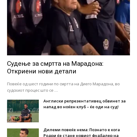
Судење за смртта на Марадона:
Откриени нови детали
Повеќе од шест години по смртта на Диего Марадона, во
судскиот процес што се …
Англиски репрезентативец обвинет за
напад во ноќен клуб – ќе оди на суд!
Дилеми повеќе нема: Познато е кога
Родри ќе стане новиот фудбалер на