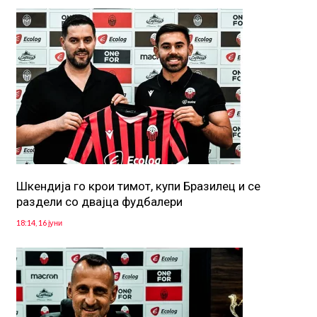
Шкендија го крои тимот, купи Бразилец и се
раздели со двајца фудбалери
18:14, 16 јуни