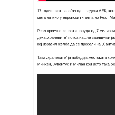
17-годишниот напаѓач од шведски АЕК, кого
мета на многу европски гиганти, но Реал Ма
Реал првично испрати понуда од 7 милиони 
дека „кралевите“ потоа нашле заинднчки ја
кој изразил желба да се пресели на „Санти
Така „кралевите“ ја победија жестоката ко
Минхен, Јувентус и Милан кои исто така бе