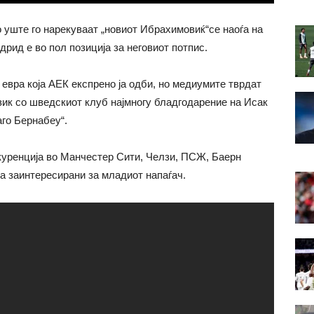
 уште го нарекуваат „новиот Ибрахимовиќ“се наоѓа на
дрид е во пол позиција за неговиот потпис.
евра која АЕК експрено ја одби, но медиумите тврдат
зик со шведскиот клуб најмногу бладгодарение на Исак
аго Бернабеу“.
нкуренција во Манчестер Сити, Челзи, ПСЖ, Баерн
а заинтересирани за младиот напаѓач.