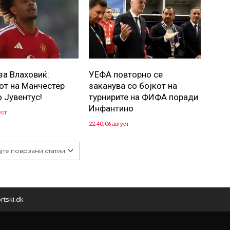
за Влаховиќ:
УЕФА повторно се
от на Манчестер
заканува со бојкот на
о Јувентус!
турнирите на ФИФА поради
Инфантино
уст
22:40, 06 август
јте поврзани статии
rtski.dk