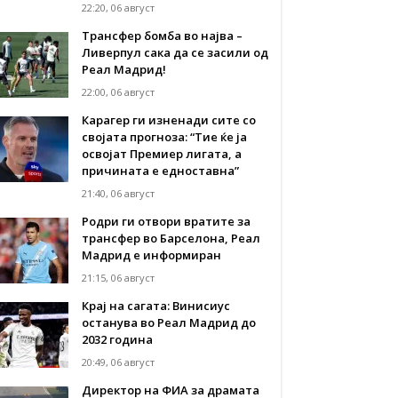
22:20, 06 август
Трансфер бомба во најва –
Ливерпул сака да се засили од
Реал Мадрид!
22:00, 06 август
Карагер ги изненади сите со
својата прогноза: “Тие ќе ја
освојат Премиер лигата, а
причината е едноставна”
21:40, 06 август
Родри ги отвори вратите за
трансфер во Барселона, Реал
Мадрид е информиран
21:15, 06 август
Крај на сагата: Винисиус
останува во Реал Мадрид до
2032 година
20:49, 06 август
Директор на ФИА за драмата