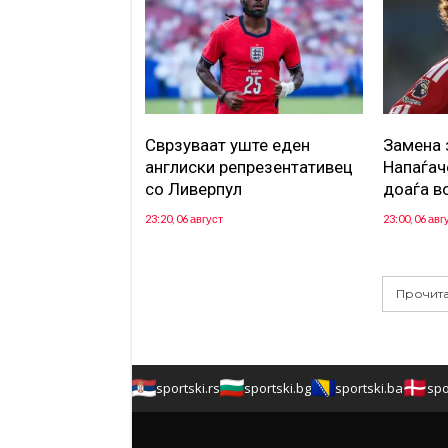
Сврзуваат уште еден
Замена 
англиски репрезентативец
Напаѓач
со Ливерпул
доаѓа в
23:20, 06 август
23:00, 06 авг
Прочита
sportski.rs
sportski.bg
sportski.ba
spo