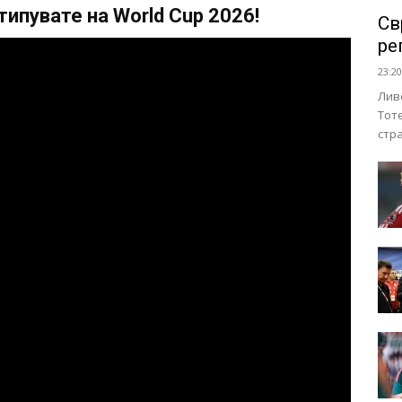
ипувате на World Cup 2026!
Св
ре
23:20
Лив
Тот
стр