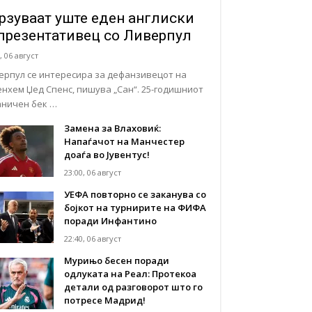
рзуваат уште еден англиски
презентативец со Ливерпул
, 06 август
ерпул се интересира за дефанзивецот на
енхем Џед Спенс, пишува „Сан“. 25-годишниот
аничен бек …
Замена за Влаховиќ:
Напаѓачот на Манчестер
доаѓа во Јувентус!
23:00, 06 август
УЕФА повторно се заканува со
бојкот на турнирите на ФИФА
поради Инфантино
22:40, 06 август
Мурињо бесен поради
одлуката на Реал: Протекоа
детали од разговорот што го
потресе Мадрид!