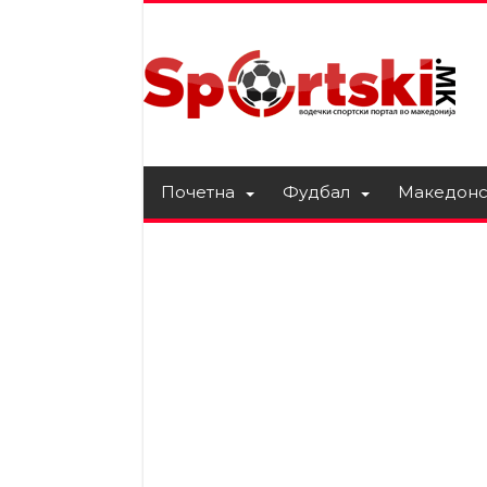
Почетна
Фудбал
Македонс