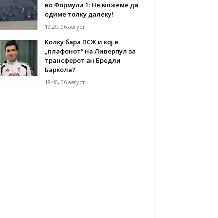
во Формула 1: Не можеме да
одиме толку далеку!
19:20, 06 август
Колку бара ПСЖ и кој е
„плафонот“ на Ливерпул за
трансферот ан Бредли
Баркола?
18:40, 06 август