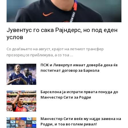
Јувентус го сака Рајндерс, но под еден
услов
Со доаѓањето на август, крајот на летниот трансфер
прозорец се приближува, а со тоа …
ПСЖ и Ливерпул имаат доверба дека ќе
постигнат договор за Баркола
Барселона ја испрати првата понуда до
Манчестер Сити за Родри
Манчестер Сити веќе му најде замена на
Родри, и тоа во голем ривал!