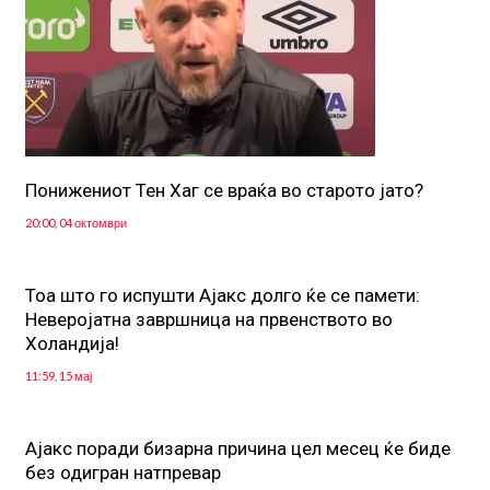
Понижениот Тен Хаг се враќа во старото јато?
20:00, 04 октомври
Тоа што го испушти Ајакс долго ќе се памети:
Неверојатна завршница на првенството во
Холандија!
11:59, 15 мај
Ајакс поради бизарна причина цел месец ќе биде
без одигран натпревар