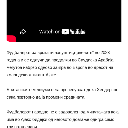
Фудбалерот за врска ги напушти „црвените“ во 2023
година и се одлучи да продолжи во Саудиска Арабија,
меѓутоа набрзо одново заигра во Европа во дресот на
холандскиот гигант Ајакс.
Британските медиуми сега пренесуваат дека Хендерсон
сака повторно да ја промени средината.
Фудбалерот наводно не е задоволен од минутажата која
има во Ајакс бидејќи од неговото доаѓање одигра само
три натпревари.