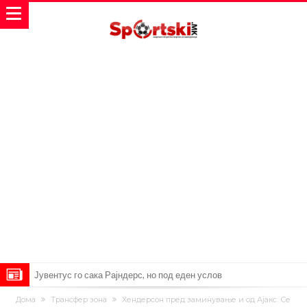
Јувентус го сака Рајндерс, но под еден услов
ПСЖ и Ливерпул имаат доверба дека ќе постигнат договор за
Дома
Трансфер зона
Хендерсон пред заминување и од Ајакс: Се