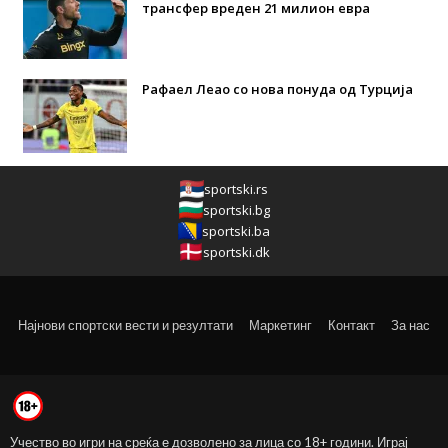
трансфер вреден 21 милион евра
Рафаел Леао со нова понуда од Турција
sportski.rs
sportski.bg
sportski.ba
sportski.dk
Најнови спортски вести и резултати
Маркетинг
Контакт
За нас
Учество во игри на среќа е дозволено за лица со 18+ години. Играј