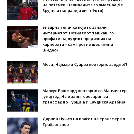
на потсмев: Навивачите го вметнаа Де
Брујне и направија хит (Фото)
Бизарна тепачка која го запали
интернетот: Познатиот тешкаш го
прифати најлудиот предизвик на
кариерата – сам против шестмина
(Видео)
Меси, Нејмар и Суарез повторно заедно?!
Маркус Рашфорд повторно со Манчестер
Јунајтед. Не е заинтересиран за
трансфер во Турција и Саудиска Арабија
Дарвин Нуњез на прагот на трансфер во
Трабзонспор