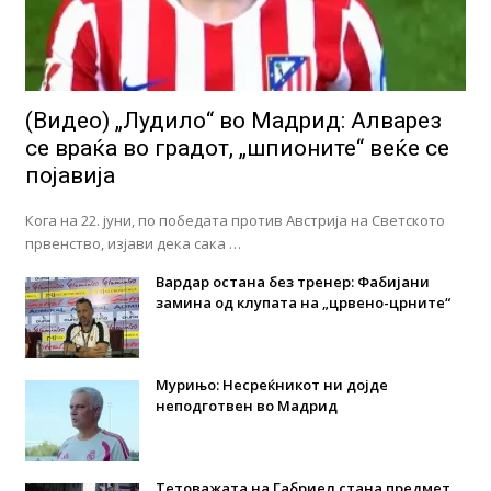
(Видео) „Лудило“ во Мадрид: Алварез
се враќа во градот, „шпионите“ веќе се
појавија
Кога на 22. јуни, по победата против Австрија на Светското
првенство, изјави дека сака …
Вардар остана без тренер: Фабијани
замина од клупата на „црвено-црните“
Мурињо: Несреќникот ни дојде
неподготвен во Мадрид
Тетоважата на Габриел стана предмет