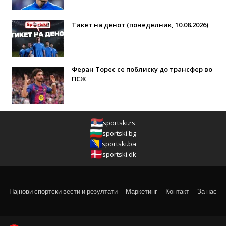
Тикет на денот (понеделник, 10.08.2026)
Феран Торес се поблиску до трансфер во
ПСЖ
sportski.rs
sportski.bg
sportski.ba
sportski.dk
Најнови спортски вести и резултати
Маркетинг
Контакт
За нас