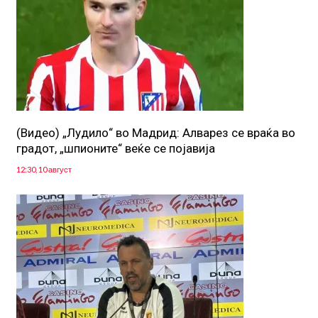
(Видео) „Лудило“ во Мадрид: Алварез се враќа во
градот, „шпионите“ веќе се појавија
12:30, 10 август