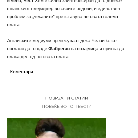
Имено, Вест Хем е силно заинтересиран да го донесе
шпанскиот плејмејкер во своите редови, и единствен
проблем за „чеканите“ претставува неговата голема
плата.
Англиските медиуми пренесуваат дека Челзи ќе се
согласи да го даде
Фабрегас
на позајмица и притоа да
плаќа дел од неговата плата.
Коментари
ПОВРЗАНИ СТАТИИ
ПОВЕЌЕ ВО ТОП ВЕСТИ