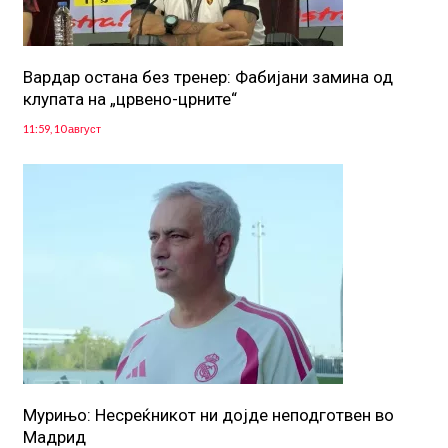
Вардар остана без тренер: Фабијани замина од
клупата на „црвено-црните“
11:59, 10 август
Мурињо: Несреќникот ни дојде неподготвен во
Мадрид