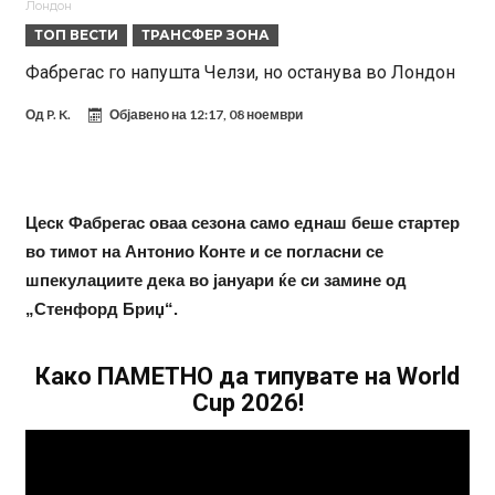
Лондон
„црвено-црните“
Мурињо: Несреќникот ни дојде неподготвен во Мадрид
ТОП ВЕСТИ
ТРАНСФЕР ЗОНА
Тетоважата на Габриел стана предмет на потсмев: Навивачите го
Фабрегас го напушта Челзи, но останува во Лондон
вметнаа Де Брујне и направија хит (Фото)
Бизарна тепачка која го запали интернетот: Познатиот тешкаш го
Од
P. K.
Објавено на
12:17, 08 ноември
прифати најлудиот предизвик на кариерата – сам против
Меси, Нејмар и Суарез повторно заедно?!
шестмина (Видео)
Маркус Рашфорд повторно со Манчестер Јунајтед. Не е
заинтересиран за трансфер во Турција и Саудиска Арабија
Дарвин Нуњез на прагот на трансфер во Трабзонспор
Цеск Фабрегас оваа сезона само еднаш беше стартер
Тикет на денот (понеделник, 10.08.2026)
во тимот на Антонио Конте и се погласни се
шпекулациите дека во јануари ќе си замине од
Феран Торес се поблиску до трансфер во ПСЖ
„Стенфорд Бриџ“.
Како ПАМЕТНО да типувате на World
Cup 2026!