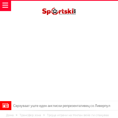
Сврзуваат уште еден англиски репрезентативец со Ливерпул
Замена за Влаховиќ: Напаѓачот на Манчестер доаѓа во Јувентус!
Дома
Трансфер зона
Тројца играчи на Милан веќе ги спакуваа