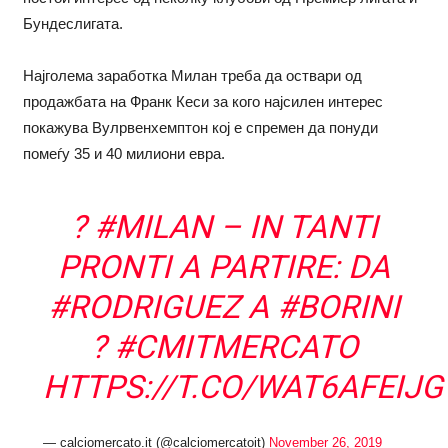
Бундеслигата.
Најголема заработка Милан треба да оствари од
продажбата на Франк Кеси за кого најсилен интерес
покажува Вулрвенхемптон кој е спремен да понуди
помеѓу 35 и 40 милиони евра.
?
#MILAN
– IN TANTI
PRONTI A PARTIRE: DA
#RODRIGUEZ
A
#BORINI
?
#CMITMERCATO
HTTPS://T.CO/WAT6AFEIJG
— calciomercato.it (@calciomercatoit)
November 26, 2019