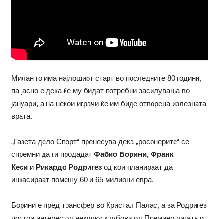
Милан го има најлошиот старт во последните 80 години,
па јасно е дека ќе му бидат потребни засилувања во
јануари, а на некои играчи ќе им биде отворена излезната
врата.
„Газета дело Спорт“ пренесува дека „росонерите“ се
спремни да ги продадат
Фабио Борини, Франк
Кеси
и
Рикардо Родригез
од кои планираат да
инкасираат помешу 60 и 65 милиони евра.
Борини е пред трансфер во Кристал Палас, а за Родригез
постои интерес од неколку клубови од Премиер лигата и