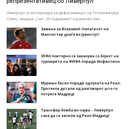
репрезентативец со Ливерпул
Ливерпул се интересира за дефанзивецот на Тотенхем Џед
Спенс, пишува „Сан“. 25-годишниот страничен бек …
Замена за Влаховиќ: Напаѓачот на
Манчестер доаѓа во Јувентус!
УЕФА повторно се заканува со бојкот на
турнирите на ФИФА поради Инфантино
Мурињо бесен поради одлуката на Реал:
Протекоа детали од разговорот што го
потресе Мадрид!
Трансфер бомба во најва – Ливерпул
сака да се засили од Реал Мадрид!