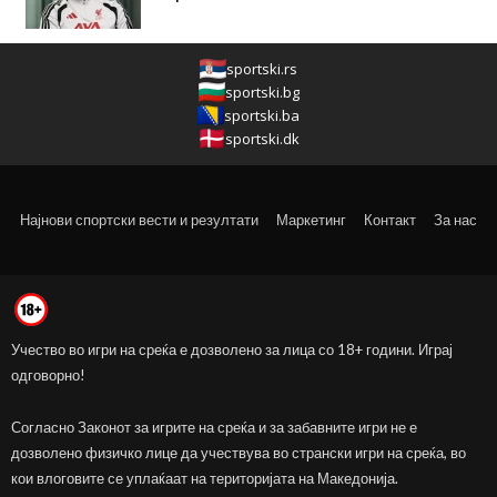
sportski.rs
sportski.bg
sportski.ba
sportski.dk
Најнови спортски вести и резултати
Маркетинг
Контакт
За нас
Учество во игри на среќа е дозволено за лица со 18+ години. Играј
одговорно!
Согласно Законот за игрите на среќа и за забавните игри не е
дозволено физичко лице да учествува во странски игри на среќа, во
кои влоговите се уплаќаат на територијата на Македонија.