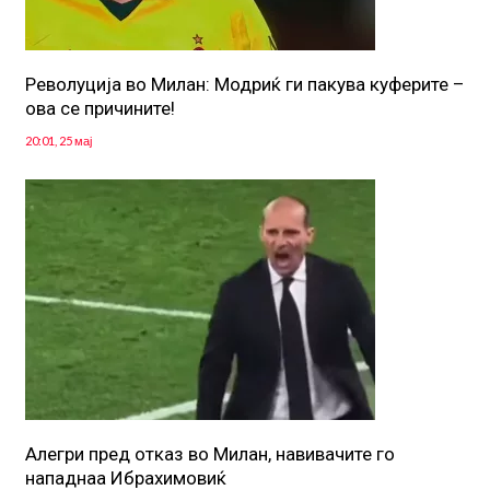
Револуција во Милан: Модриќ ги пакува куферите –
ова се причините!
20:01, 25 мај
Алегри пред отказ во Милан, навивачите го
нападнаа Ибрахимовиќ