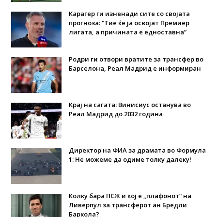
Карагер ги изненади сите со својата
прогноза: “Тие ќе ја освојат Премиер
лигата, а причината е едноставна”
Родри ги отвори вратите за трансфер во
Барселона, Реал Мадрид е информиран
Крај на сагата: Винисиус останува во
Реал Мадрид до 2032 година
Директор на ФИА за драмата во Формула
1: Не можеме да одиме толку далеку!
Колку бара ПСЖ и кој е „плафонот“ на
Ливерпул за трансферот ан Бредли
Баркола?