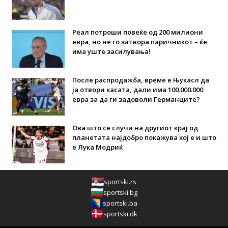
Реал потроши повеќе од 200 милиони
евра, но не го затвора паричникот – ќе
има уште засилувања!
После распродажба, време е Њукасл да
ја отвори касата, дали има 100.000.000
евра за да ги задоволи Германците?
Ова што се случи на другиот крај од
планетата најдобро покажува кој е и што
е Лука Модриќ
sportski.rs
sportski.bg
sportski.ba
sportski.dk