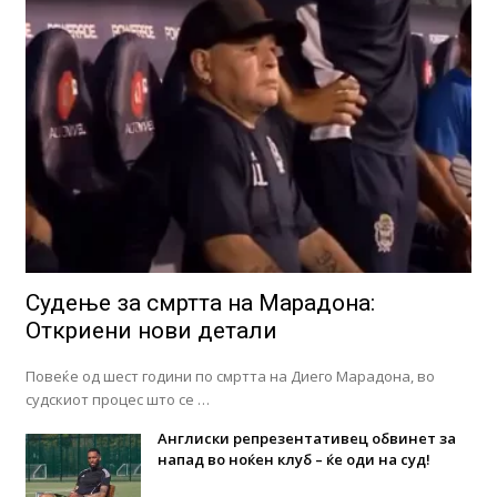
Судење за смртта на Марадона:
Откриени нови детали
Повеќе од шест години по смртта на Диего Марадона, во
судскиот процес што се …
Англиски репрезентативец обвинет за
напад во ноќен клуб – ќе оди на суд!