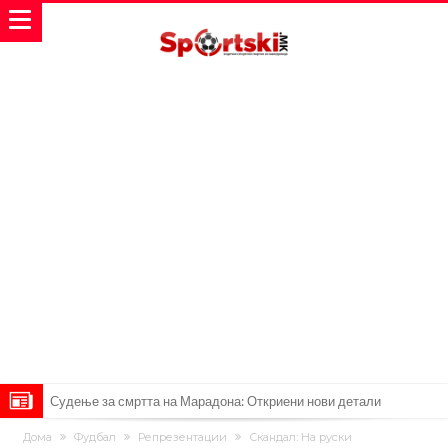
Судење за смртта на Марадона: Откриени нови детали
Англиски репрезентативец обвинет за напад во ноќен клуб – ќе
Дома
Фудбал
Репрезентации
Скандал: На руски