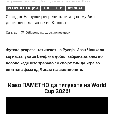
репрезентативец не му било дозволено да влезе во Косово
оди на суд!
Дилеми повеќе нема: Познато е кога Родри ќе стане новиот
РЕПРЕЗЕНТАЦИИ
ТОП ВЕСТИ
ФУДБАЛ
фудбалер на Барселона
Ливерпул и Арсенал влегуваат во „војна“ поради фудбалер
Скандал: На руски репрезентативец не му било
дозволено да влезе во Косово
вреден 69 милиони евра!
Кој го убеди Родри да ја избере Барселона?
Инфантино го возвраќа ударот, кој сè досега го поддржал?
Од
S. D.
Објавено на
11:06, 30 ноември
„Влегувам на стадионот за да го разнесам Меси со четири бомби“
Реал потроши повеќе од 200 милиони евра, но не го затвора
Футсал репрезентативецот на Русија, Иван Чишкала
кој настапува за Бенфика добил забрана за влез во
паричникот – ќе има уште засилувања!
После распродажба, време е Њукасл да ја отвори касата, дали
Косово каде што требало со својот тим да игра во
има 100.000.000 евра за да ги задоволи Германците?
Ова што се случи на другиот крај од планетата најдобро покажува
елитната фаза од Лигата на шампионите.
кој е и што е Лука Модриќ
Како ПАМЕТНО да типувате на World
Cup 2026!