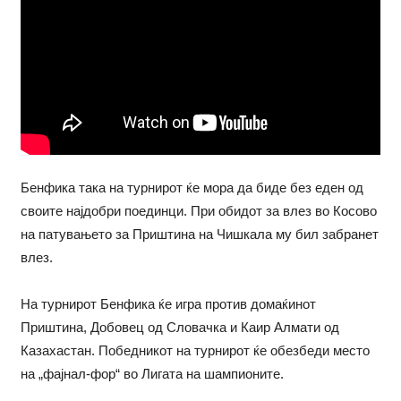
Бенфика така на турнирот ќе мора да биде без еден од
своите најдобри поединци. При обидот за влез во Косово
на патувањето за Приштина на Чишкала му бил забранет
влез.
На турнирот Бенфика ќе игра против домаќинот
Приштина, Добовец од Словачка и Каир Алмати од
Казахастан. Победникот на турнирот ќе обезбеди место
на „фајнал-фор“ во Лигата на шампионите.