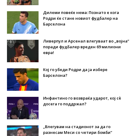
Дилеми повеќе нема: Познато е кога
Родри ќе стане новиот фудбалер на
Барселона
Ливерпул и Арсенал влегуваат во „војна“
поради фудбалер вреден 69 милиони
евра!
Кој го убеди Родри да ја избере
Барселона?
Инфантино го возвраќа ударот, кој сè
досега го поддржал?
„Влегувам на стадионот за да го
разнесам Меси со четири бомби“