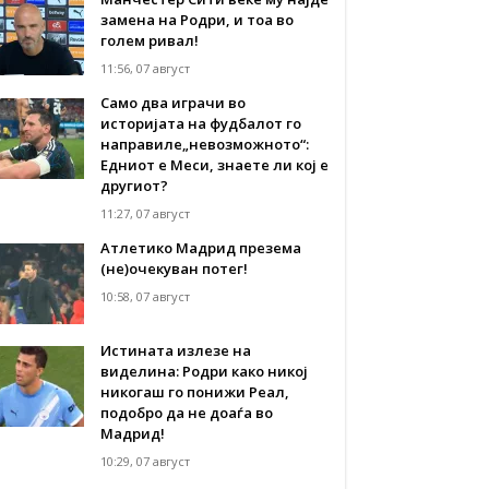
замена на Родри, и тоа во
голем ривал!
11:56, 07 август
Само два играчи во
историјата на фудбалот го
направиле„невозможното“:
Едниот е Меси, знаете ли кој е
другиот?
11:27, 07 август
Атлетико Мадрид презема
(не)очекуван потег!
10:58, 07 август
Истината излезе на
виделина: Родри како никој
никогаш го понижи Реал,
подобро да не доаѓа во
Мадрид!
10:29, 07 август