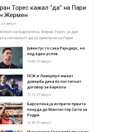
ран Торес кажал “да” на Пари
н Жермен
, 07 август
аѓачот на Барселона, Феран Торес, ја дал
јата согласност да се приклучи на Пари …
Јувентус го сака Рајндерс, но
под еден услов
14:00, 07 август
ПСЖ и Ливерпул имаат
доверба дека ќе постигнат
договор за Баркола
13:15, 07 август
Барселона ја испрати првата
понуда до Манчестер Сити за
Родри
12:30, 07 август
Манчестер Сити веќе му најде