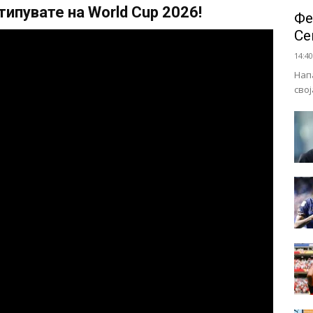
ипувате на World Cup 2026!
Фе
Се
14:40
Нап
сво