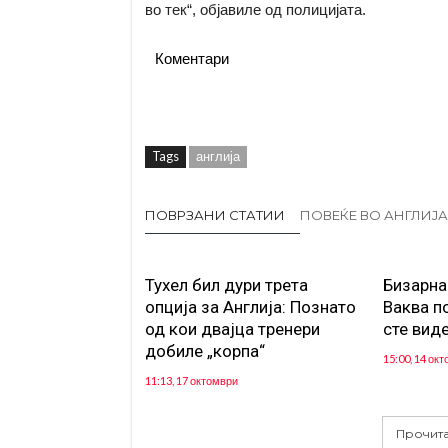
во тек“, објавиле од полицијата.
Коментари
Tags
англија
ПОВРЗАНИ СТАТИИ
ПОВЕЌЕ ВО АНГЛИЈА
Тухел бил дури трета
Бизарна
опција за Англија: Познато
Ваква п
од кои двајца тренери
сте вид
добиле „корпа“
15:00, 14 ок
11:13, 17 октомври
Прочита