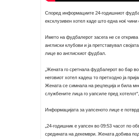
Според информациите 24-годишниот фудбал
ексклузивен хотел каде што една ноќ чини 
Името на фудбалерот засега не се открива 
англиски клубови и ја претставувал својат
лице во англискиот фудбал.
„Жената го сретнала фудбалерот во бар во
неговиот хотел кадеш то претходно ја пријав
Жената се симнала на рецпеција и била мн
службените лица го уапсиле пред хотелот“, 
Информацијата за уапсеното лице е потврд
„24-годишник е уапсен во 09:53 часот по о
средината на декември. Жената добива по