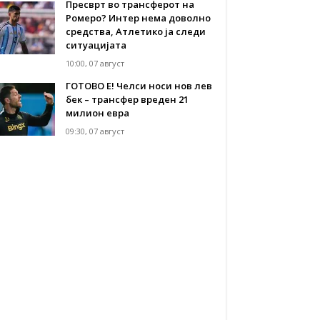
Пресврт во трансферот на
Ромеро? Интер нема доволно
средства, Атлетико ја следи
ситуацијата
10:00, 07 август
ГОТОВО Е! Челси носи нов лев
бек – трансфер вреден 21
милион евра
09:30, 07 август