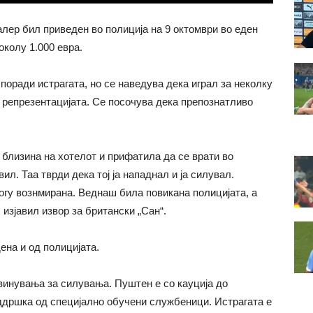
ер бил приведен во полиција на 9 октомври во еден
околу 1.000 евра.
поради истрагата, но се наведува дека играл за неколку
а репрезентацијата. Се посочува дека препознатливо
 близина на хотелот и прифатила да се врати во
ил. Таа тврди дека тој ја нападнал и ја силувал.
огу вознмирана. Веднаш била повикана полицијата, а
изјавил извор за британски „Сан“.
ена и од полицијата.
бвинувања за силувања. Пуштен е со кауција до
ддршка од специјално обучени службеници. Истрагата е