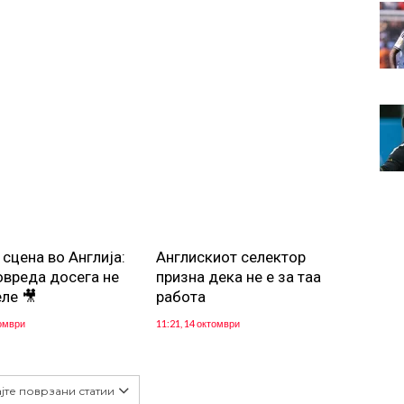
 сцена во Англија:
Англискиот селектор
овреда досега не
призна дека не е за таа
еле 🎥
работа
томври
11:21, 14 октомври
јте поврзани статии