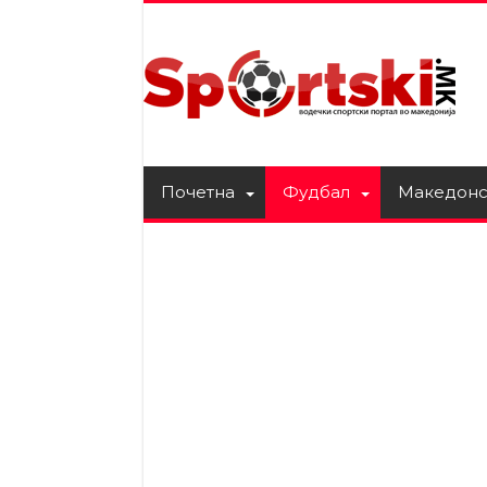
Почетна
Фудбал
Македонс