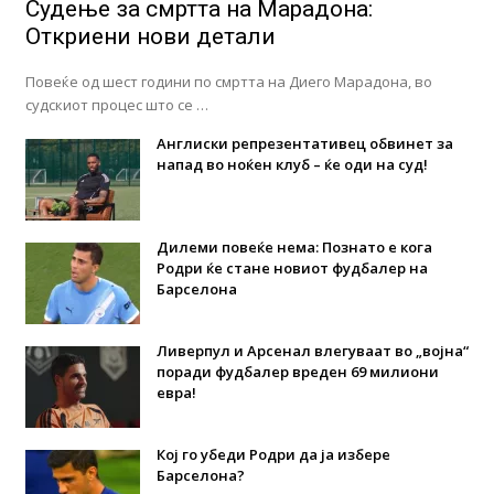
Судење за смртта на Марадона:
Откриени нови детали
Повеќе од шест години по смртта на Диего Марадона, во
судскиот процес што се …
Англиски репрезентативец обвинет за
напад во ноќен клуб – ќе оди на суд!
Дилеми повеќе нема: Познато е кога
Родри ќе стане новиот фудбалер на
Барселона
Ливерпул и Арсенал влегуваат во „војна“
поради фудбалер вреден 69 милиони
евра!
Кој го убеди Родри да ја избере
Барселона?