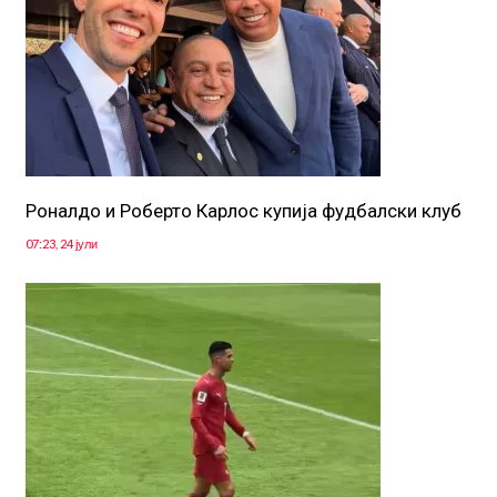
Роналдо и Роберто Карлос купија фудбалски клуб
07:23, 24 јули