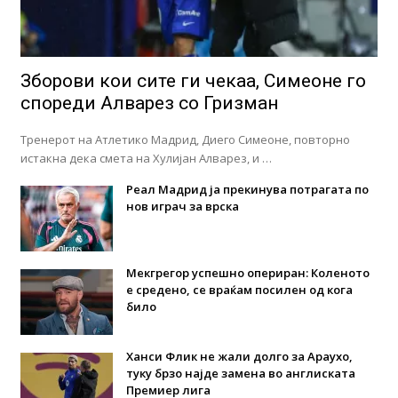
Зборови кои сите ги чекаа, Симеоне го
спореди Алварез со Гризман
Тренерот на Атлетико Мадрид, Диего Симеоне, повторно
истакна дека смета на Хулијан Алварез, и …
Реал Мадрид ја прекинува потрагата по
нов играч за врска
Мекгрегор успешно опериран: Коленото
е средено, се враќам посилен од кога
било
Ханси Флик не жали долго за Араухо,
туку брзо најде замена во англиската
Премиер лига