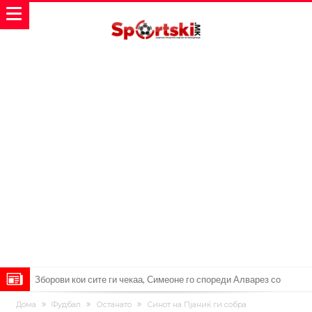
Реал Мадрид ја прекинува потрагата по нов играч за врска
Мекгрегор успешно опериран: Коленото е средено, се враќам
Дома
Фудбал
Останато
Синот на Пјаниќ ги собра