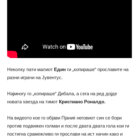
Неколку пати малиот
Един
ги „копираше“ прославите на
разни играчи на Јувентус.
Најмногу го „копираше“ Дибала, а сега на ред дојде
новата ѕвезда на тимот
Кристиано Роналдо.
На видеото кое го објави Пјаниќ неговиот син се бори
против подвижен голман и после двата двата гола кои ги
постигна срамежливо ги прослави на ист начин како и