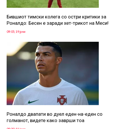
Бившиот тимски колега со остри критики за
Роналдо: Бесен е заради хет-трикот на Меси!
09:05, 19 јуни
Роналдо двапати во дуел еден-на-еден со
голманот, видете како заврши тоа
09:30, 11 јуни