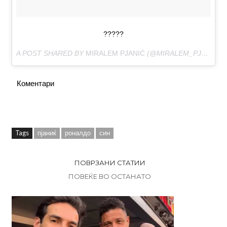
?????
A POST SHARED BY
MIRALEM PJANIĆ
(@MIRALEM_PJANIC) ON
Коментари
Tags
пјаниќ
роналдо
син
ПОВРЗАНИ СТАТИИ
ПОВЕЌЕ ВО ОСТАНАТО