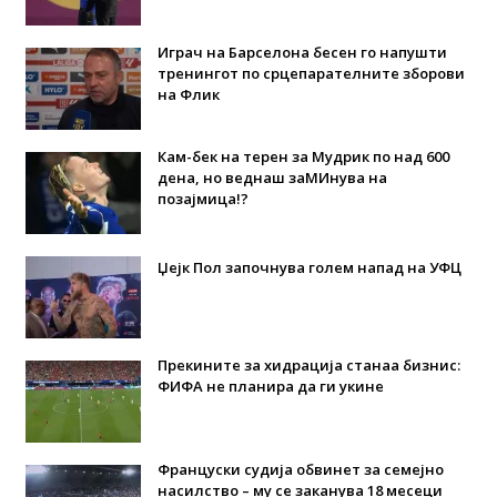
Играч на Барселона бесен го напушти
тренингот по срцепарателните зборови
на Флик
Кам-бек на терен за Мудрик по над 600
дена, но веднаш заМИнува на
позајмица!?
Џејк Пол започнува голем напад на УФЦ
Прекините за хидрација станаа бизнис:
ФИФА не планира да ги укине
Француски судија обвинет за семејно
насилство – му се заканува 18 месеци