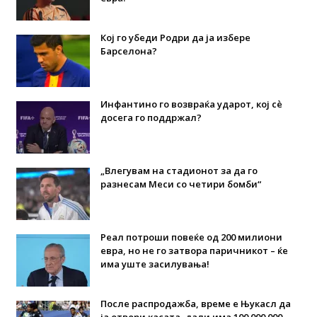
Кој го убеди Родри да ја избере
Барселона?
Инфантино го возвраќа ударот, кој сè
досега го поддржал?
„Влегувам на стадионот за да го
разнесам Меси со четири бомби“
Реал потроши повеќе од 200 милиони
евра, но не го затвора паричникот – ќе
има уште засилувања!
После распродажба, време е Њукасл да
ја отвори касата, дали има 100.000.000