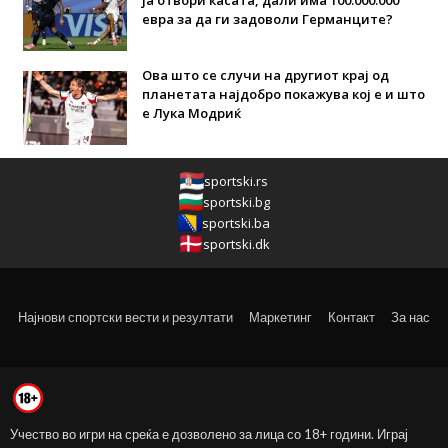
евра за да ги задоволи Германците?
Ова што се случи на другиот крај од
планетата најдобро покажува кој е и што
е Лука Модриќ
sportski.rs
sportski.bg
sportski.ba
sportski.dk
Најнови спортски вести и резултати
Маркетинг
Контакт
За нас
Учество во игри на среќа е дозволено за лица со 18+ години. Играј