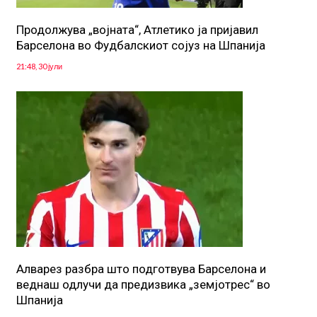
Продолжува „војната“, Атлетико ја пријавил
Барселона во Фудбалскиот сојуз на Шпанија
21:48, 30 јули
Алварез разбра што подготвува Барселона и
веднаш одлучи да предизвика „земјотрес“ во
Шпанија