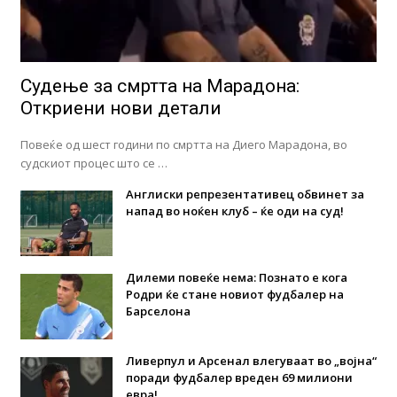
Судење за смртта на Марадона:
Откриени нови детали
Повеќе од шест години по смртта на Диего Марадона, во
судскиот процес што се …
Англиски репрезентативец обвинет за
напад во ноќен клуб – ќе оди на суд!
Дилеми повеќе нема: Познато е кога
Родри ќе стане новиот фудбалер на
Барселона
Ливерпул и Арсенал влегуваат во „војна“
поради фудбалер вреден 69 милиони
евра!