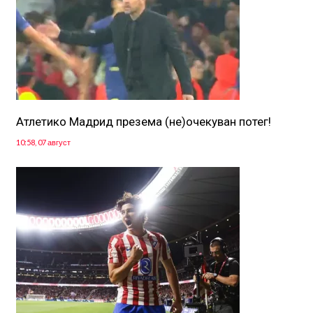
Атлетико Мадрид презема (не)очекуван потег!
10:58, 07 август