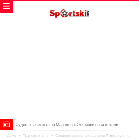
Судење за смртта на Марадона: Откриени нови детали
Англиски репрезентативец обвинет за напад во ноќен клуб – ќе
Дома
Трансфер зона
Симеоне ја сака ѕвездата на Ливерпул, но