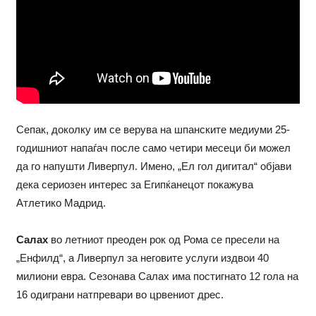
Сепак, доколку им се верува на шпанските медиуми 25-
годишниот напаѓач после само четири месеци би можел
да го напушти Ливерпул. Имено, „Ел гол дигитал“ објави
дека сериозен интерес за Египќанецот покажува
Атлетико Мадрид.
Салах
во летниот преоден рок од Рома се пресели на
„Енфилд“, а Ливерпул за неговите услуги издвои 40
милиони евра. Сезонава Салах има постигнато 12 гола на
16 одиграни натпревари во црвениот дрес.