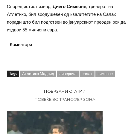
Според истиот извор,
Диего Симеоне
, тренерот на
Атлетико, бил воодушевен од квалитетите на Салах
поради што бил подготвен во јануарскиот преоден рок да
издвои 55 милиони евра.
Коментари
Tags
Атлетико Мадрид
ливерпул
салах
симеоне
ПОВРЗАНИ СТАТИИ
ПОВЕЌЕ ВО ТРАНСФЕР ЗОНА