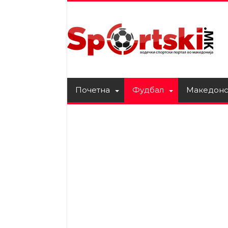
Почетна
Фудбал
Македонс