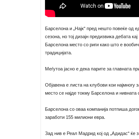
Барселона и „Најк“ пред нешто повеќе од е
сезона, но тој дизајн предизвика дебата ка
Барселона место со риги како што е вообич
традицијата.
Меѓутоа јасно е дека парите за главната пр
Објавена е листа на клубови кои најмногу 
место се најде токму Барселона и нивната с
Барселона со оваа компанија потпиша догов
заработи 155 милиони евра.
Зад нив е Реал Мадрид кој од „Адидас“ ќе 