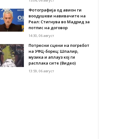
15:06, 06 август
Фотографија од авион ги
воодушеви навивачите на
Реал: Стигнува во Мадрид за
потпис на договор
14:30, 06 август
Потресни сцени на погребот
на УФЦ-борец: Шпалир,
музика и аплауз кој ги
расплака сите (Видео)
13:59, 06 август