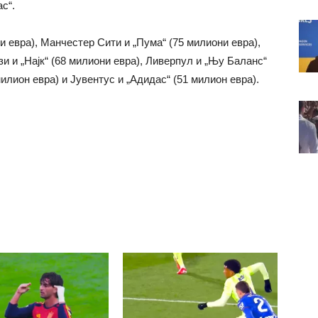
с“.
и евра), Манчестер Сити и „Пума“ (75 милиони евра),
зи и „Најк“ (68 милиони евра), Ливерпул и „Њу Баланс“
милион евра) и Јувентус и „Адидас“ (51 милион евра).