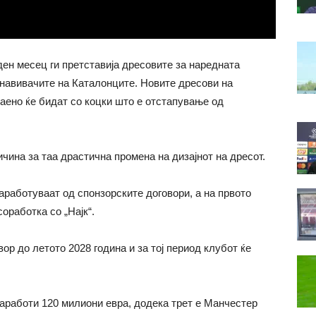
ден месец ги претставија дресовите за наредната
ј навивачите на Каталонците. Новите дресови на
аено ќе бидат со коцки што е отстапување од
ичина за таа драстична промена на дизајнот на дресот.
заработуваат од спонзорските договори, а на првото
оработка со „Најк“.
ор до летото 2028 година и за тој период клубот ќе
заработи 120 милиони евра, додека трет е Манчестер