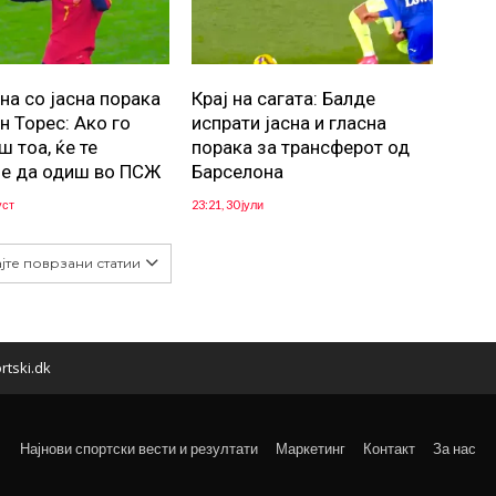
на со јасна порака
Крај на сагата: Балде
н Торес: Ако го
испрати јасна и гласна
 тоа, ќе те
порака за трансферот од
е да одиш во ПСЖ
Барселона
уст
23:21, 30 јули
јте поврзани статии
rtski.dk
Најнови спортски вести и резултати
Маркетинг
Контакт
За нас