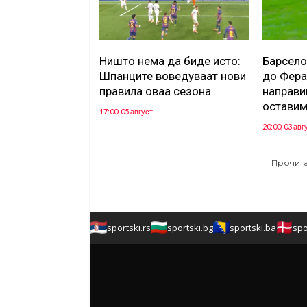
Ништо нема да биде исто:
Барсело
Шпанците воведуваат нови
до Фера
правила оваа сезона
направиш
оставим
17:00, 05 август
20:00, 03 авг
Прочита
sportski.rs
sportski.bg
sportski.ba
spo