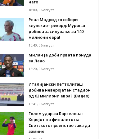
него
18:00, 06 август
Реал Мадрид го собори
клупскиот рекорд: Мурињо
добива засилување за 140
милиони евра!
16:40, 06 август
Милан ја доби првата понуда
за Леао
16:20, 06 август
Италијански петтолигаш
добива неверојатен стадион
од 62 милиони евра? (Видео)
15:41, 06 август
Голем удар за Барселона:
Херојот на финалето на
Светското првенство сака да
замине