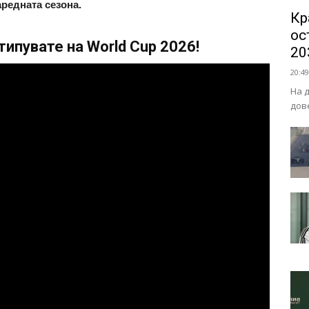
аредната сезона.
Кр
ос
ипувате на World Cup 2026!
20
20:49
На 
дов