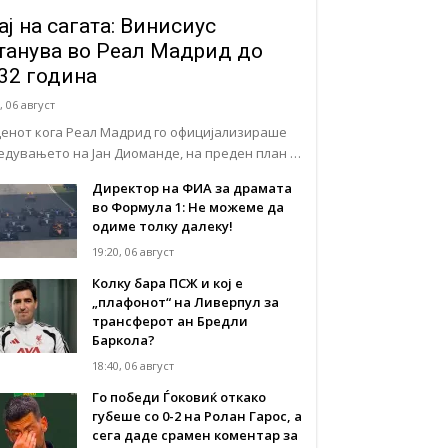
ај на сагата: Винисиус
танува во Реал Мадрид до
32 година
, 06 август
денот кога Реал Мадрид го официјализираше
едувањето на Јан Диоманде, на преден план …
Директор на ФИА за драмата
во Формула 1: Не можеме да
одиме толку далеку!
19:20, 06 август
Колку бара ПСЖ и кој е
„плафонот“ на Ливерпул за
трансферот ан Бредли
Баркола?
18:40, 06 август
Го победи Ѓоковиќ откако
губеше со 0-2 на Ролан Гарос, а
сега даде срамен коментар за