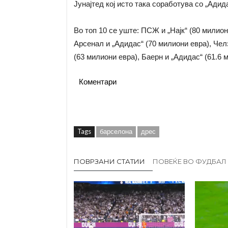
Јунајтед кој исто така соработува со „Адида
Во топ 10 се уште: ПСЖ и „Најк“ (80 милион
Арсенал и „Адидас“ (70 милиони евра), Чел
(63 милиони евра), Баерн и „Адидас“ (61.6 
Коментари
Tags
барселона
дрес
ПОВРЗАНИ СТАТИИ
ПОВЕЌЕ ВО ФУДБАЛ