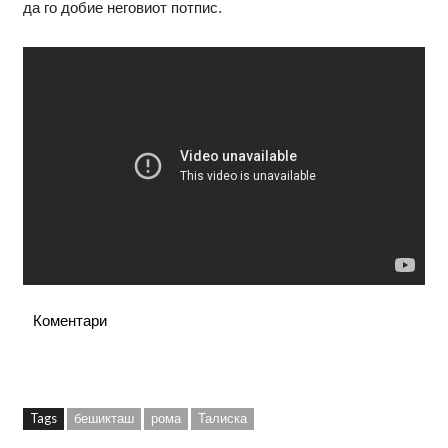
да го добие неговиот потпис.
Коментари
Tags
бешикташ
рома
Талиска