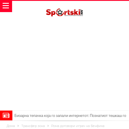
Бизарна тепачка која го запали интернетот: Познатиот тешкаш го
прифати најлудиот предизвик на кариерата – сам против
Меси, Нејмар и Суарез повторно заедно?!
Дома
Трансфер зона
Рома договори играч на Бенфика