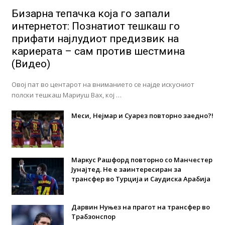
Бизарна тепачка која го запали
интернетот: Познатиот тешкаш го
прифати најлудиот предизвик на
кариерата – сам против шестмина
(Видео)
Овој пат во центарот на вниманието се најде искусниот
полски тешкаш Мариуш Вах, кој …
Меси, Нејмар и Суарез повторно заедно?!
Маркус Рашфорд повторно со Манчестер
Јунајтед. Не е заинтересиран за
трансфер во Турција и Саудиска Арабија
Дарвин Нуњез на прагот на трансфер во
Трабзонспор