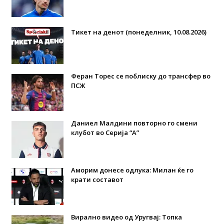
Тикет на денот (понеделник, 10.08.2026)
Феран Торес се поблиску до трансфер во
ПСЖ
Даниел Малдини повторно го смени
клубот во Серија “А”
Аморим донесе одлука: Милан ќе го
крати составот
Вирално видео од Уругвај: Топка