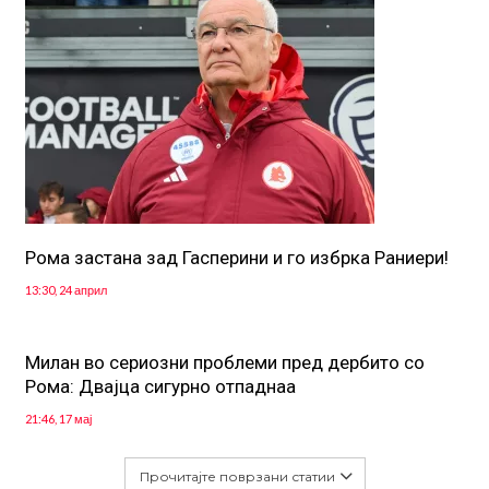
Рома застана зад Гасперини и го избрка Раниери!
13:30, 24 април
Mилан во сериозни проблеми пред дербито со
Рома: Двајца сигурно отпаднаа
21:46, 17 мај
Прочитајте поврзани статии