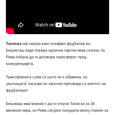
Талиска
настапува како позајмен фудбалер во
Бешикташ каде покажа одлични партии оваа сезона, па
Рома побрза да го договори трансферот пред
конкуренцијата.
Трансферната сума се уште не е објавена, но
„волчицата“ наскоро ќе започне преговори со агентот на
фудбалерот.
Бешикаш има можност да го откупи Талиска за 18
милиони евра, но Рома сигурно понудила многу повеќе за