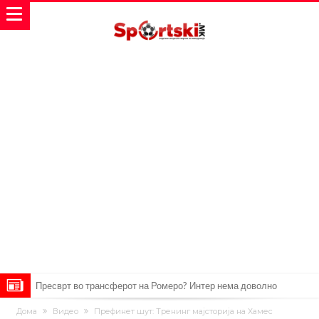
Пресврт во трансферот на Ромеро? Интер нема доволно
средства, Атлетико ја следи ситуацијата
ГОТОВО Е! Челси носи нов лев бек – трансфер вреден 21 милион
Дома
Видео
Префинет шут: Тренинг мајсторија на Хамес