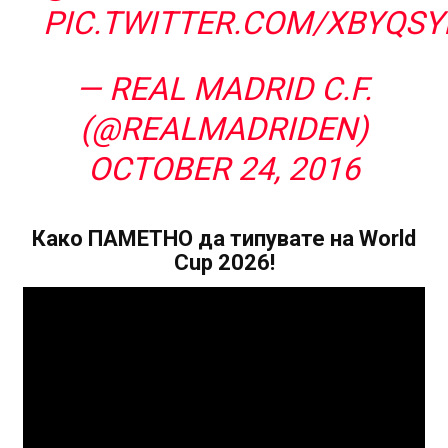
PIC.TWITTER.COM/XBYQSY
— REAL MADRID C.F.
(@REALMADRIDEN)
OCTOBER 24, 2016
Како ПАМЕТНО да типувате на World
Cup 2026!