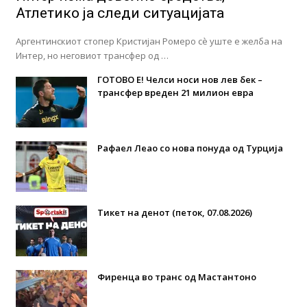
Атлетико ја следи ситуацијата
Аргентинскиот стопер Кристијан Ромеро сè уште е желба на
Интер, но неговиот трансфер од …
ГОТОВО Е! Челси носи нов лев бек –
трансфер вреден 21 милион евра
Рафаел Леао со нова понуда од Турција
Тикет на денот (петок, 07.08.2026)
Фиренца во транс од Мастантоно