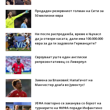
Продаден резервниот голман на Сити за
50 милиони евра
Ни после распродажба, време е Њукасл
да ја отвори касата, дали има 100.000.000
евра за да ги задоволи Германците?
Сврзуваат уште еден англиски
репрезентативец со Ливерпул
Замена за Влаховиќ: Напаѓачот на
Манчестер доаѓа во Јувентус!
УЕФА повторно се заканува со бојкот на
турнирите на ФИФА поради Инфантино