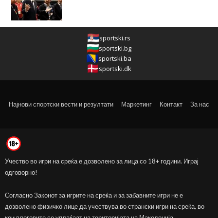
sportski.rs
sportski.bg
sportski.ba
sportski.dk
Најнови спортски вести и резултати
Маркетинг
Контакт
За нас
Учество во игри на среќа е дозволено за лица со 18+ години. Играј
одговорно!
Согласно Законот за игрите на среќа и за забавните игри не е
дозволено физичко лице да учествува во странски игри на среќа, во
кои влоговите се уплаќаат на територијата на Македонија.