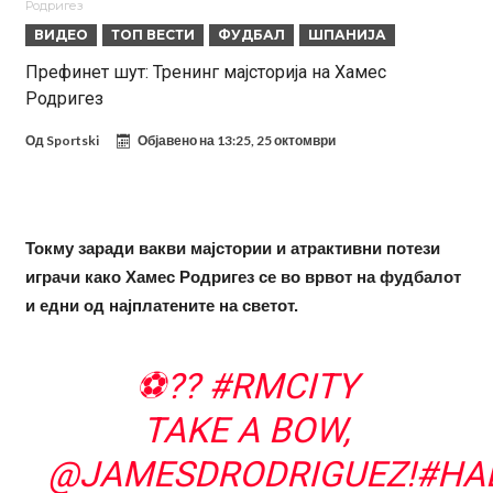
Родригез
евра
Рафаел Леао со нова понуда од Турција
ВИДЕО
ТОП ВЕСТИ
ФУДБАЛ
ШПАНИЈА
Тикет на денот (петок, 07.08.2026)
Префинет шут: Тренинг мајсторија на Хамес
Родригез
Фиренца во транс од Мастантоно
Продаден резервниот голман на Сити за 50 милиони евра
Од
Sportski
Објавено на
13:25, 25 октомври
Ни после распродажба, време е Њукасл да ја отвори касата, дали
има 100.000.000 евра за да ги задоволи Германците?
Сврзуваат уште еден англиски репрезентативец со Ливерпул
Токму заради вакви мајстории и атрактивни потези
Замена за Влаховиќ: Напаѓачот на Манчестер доаѓа во Јувентус!
играчи како Хамес Родригез се во врвот на фудбалот
УЕФА повторно се заканува со бојкот на турнирите на ФИФА
и едни од најплатените на светот.
поради Инфантино
⚽??
#RMCITY
TAKE A BOW,
@JAMESDRODRIGUEZ
!
#HA