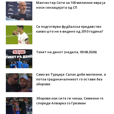
Манчестер Сити за 100 милиони евра ја
носи сензацијата од СП
Се подготвува фудбалска предавство
какво што не е видено од 2010 година?
Тикет на денот (недела, 09.08.2026)
Само во Турција: Салах доби милиони, а
потоа градоначалникот го остави без
зборови
Зборови кои сите ги чекаа, Симеоне го
спореди Алварез со Гризман