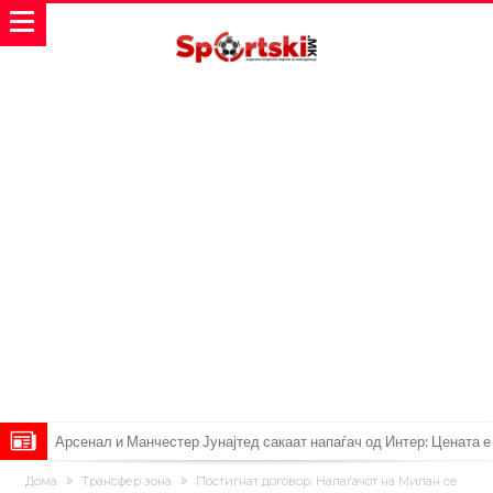
Арсенал и Манчестер Јунајтед сакаат напаѓач од Интер: Цената е
85 милиони евра
Манчестер Сити за 100 милиони евра ја носи сензацијата од СП
Дома
Трансфер зона
Постигнат договор: Напаѓачот на Милан се