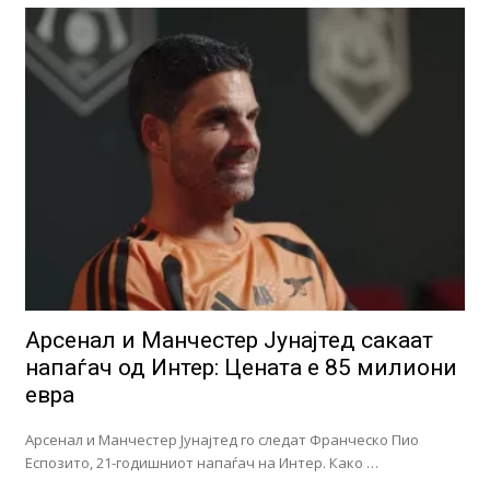
Арсенал и Манчестер Јунајтед сакаат
напаѓач од Интер: Цената е 85 милиони
евра
Арсенал и Манчестер Јунајтед го следат Франческо Пио
Еспозито, 21-годишниот напаѓач на Интер. Како …