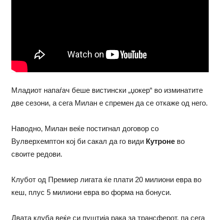
Младиот напаѓач беше вистински „џокер“ во изминатите
две сезони, а сега Милан е спремен да се откаже од него.
Наводно, Милан веќе постигнал договор со
Вулверхемптон кој би сакал да го види
Кутроне
во
своите редови.
Клубот од Премиер лигата ќе плати 20 милиони евра во
кеш, плус 5 милиони евра во форма на бонуси.
Двата клуба веќе си пуштија рака за трансферот, па сега