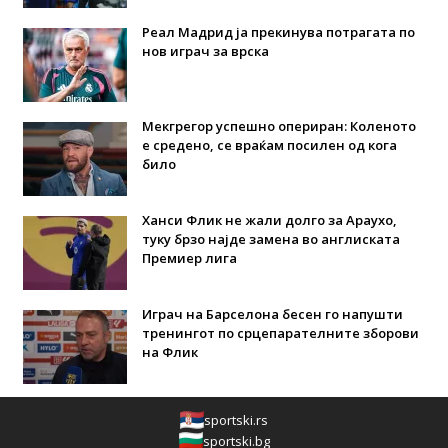
Реал Мадрид ја прекинува потрагата по
нов играч за врска
Мекгрегор успешно опериран: Коленото
е средено, се враќам посилен од кога
било
Ханси Флик не жали долго за Араухо,
туку брзо најде замена во англиската
Премиер лига
Играч на Барселона бесен го напушти
тренингот по срцепарателните зборови
на Флик
sportski.rs
sportski.bg