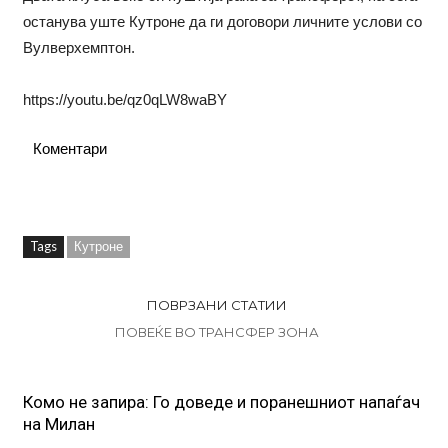
останува уште Кутроне да ги договори личните услови со
Вулверхемптон.
https://youtu.be/qz0qLW8waBY
Коментари
Tags
Кутроне
ПОВРЗАНИ СТАТИИ
ПОВЕЌЕ ВО ТРАНСФЕР ЗОНА
Комо не запира: Го доведе и поранешниот напаѓач
на Милан