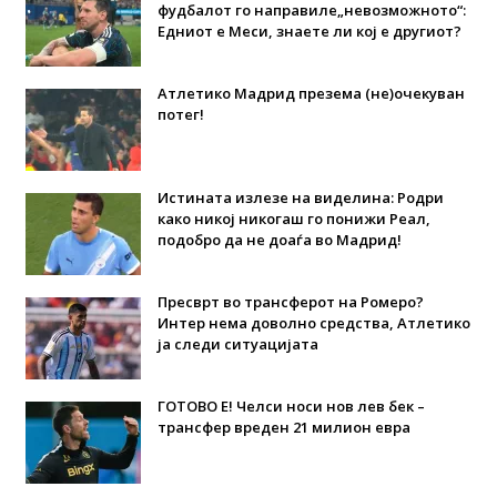
фудбалот го направиле„невозможното“:
Едниот е Меси, знаете ли кој е другиот?
Атлетико Мадрид презема (не)очекуван
потег!
Истината излезе на виделина: Родри
како никој никогаш го понижи Реал,
подобро да не доаѓа во Мадрид!
Пресврт во трансферот на Ромеро?
Интер нема доволно средства, Атлетико
ја следи ситуацијата
ГОТОВО Е! Челси носи нов лев бек –
трансфер вреден 21 милион евра