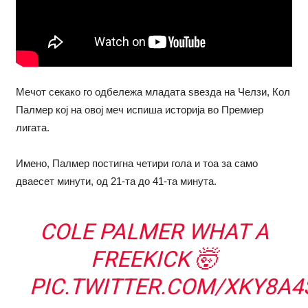
Мечот секако го одбележа младата ѕвезда на Челзи, Кол
Палмер кој на овој меч испиша историја во Премиер
лигата.
Имено, Палмер постигна четири гола и тоа за само
дваесет минути, од 21-та до 41-та минута.
COLE PALMER WHAT A
FREEKICK 🤯
PIC.TWITTER.COM/XKY8A4