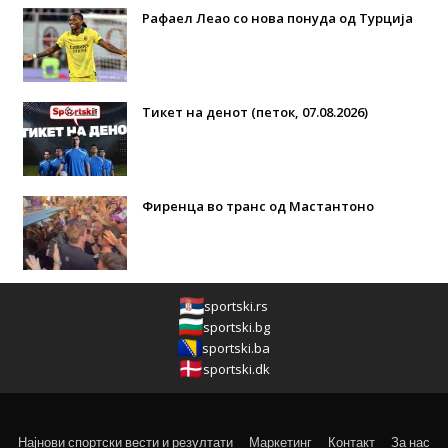
Рафаел Леао со нова понуда од Турција
Тикет на денот (петок, 07.08.2026)
Фиренца во транс од Мастантоно
sportski.rs
sportski.bg
sportski.ba
sportski.dk
Најнови спортски вести и резултати
Маркетинг
Контакт
За нас