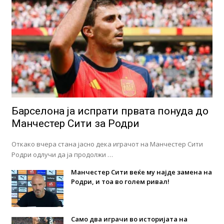
Барселона ја испрати првата понуда до
Манчестер Сити за Родри
Откако вчера стана јасно дека играчот на Манчестер Сити
Родри одлучи да ја продолжи …
Манчестер Сити веќе му најде замена на
Родри, и тоа во голем ривал!
Само два играчи во историјата на