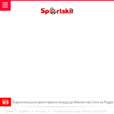
Барселона ја испрати првата понуда до Манчестер Сити за Родри
Манчестер Сити веќе му најде замена на Родри, и тоа во голем
Дома
Фудбал
Англија
Палмер прави чуда, четири гола за 20