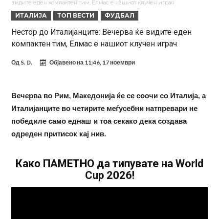
видите еден компактен тим, Елмас е нашиот клучен играч
Мекгрегор успешно опериран: Коленото е средено, се враќам
ИТАЛИЈА
ТОП ВЕСТИ
ФУДБАЛ
посилен од кога било
Ханси Флик не жали долго за Араухо, туку брзо најде замена во
Нестор до Италијанците: Вечерва ќе видите еден
компактен тим, Елмас е нашиот клучен играч
англиската Премиер лига
Играч на Барселона бесен го напушти тренингот по
срцепарателните зборови на Флик
Кам-бек на терен за Мудрик по над 600 дена, но веднаш
Од
S. D.
Објавено на
11:46, 17 ноември
заМИнува на позајмица!?
Џејк Пол започнува голем напад на УФЦ
Прекините за хидрација станаа бизнис: ФИФА не планира да ги
Вечерва во Рим, Македонија ќе се соочи со Италија, а
Италијанците во четирите меѓусебни натпревари не
укине
Француски судија обвинет за семејно насилство – му се заканува
победиле само еднаш и тоа секако дека создава
18 месеци затвор
Ова никогаш не му се случило на Новак: Синер и Алкараз се
одреден притисок кај нив.
повлекуваат, а Зверев веднаш се „распадна“
Како ПАМЕТНО да типувате на World
Cup 2026!