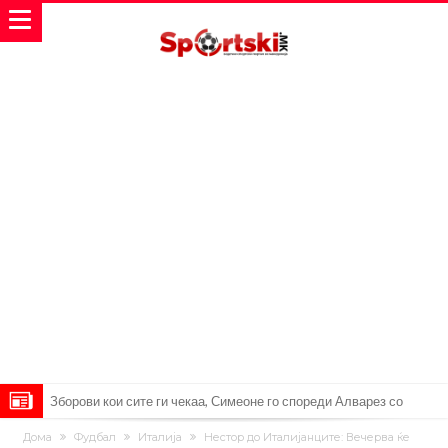
Зборови кои сите ги чекаа, Симеоне го спореди Алварез со
Гризман
Реал Мадрид ја прекинува потрагата по нов играч за врска
Дома
Фудбал
Италија
Нестор до Италијанците: Вечерва ќе