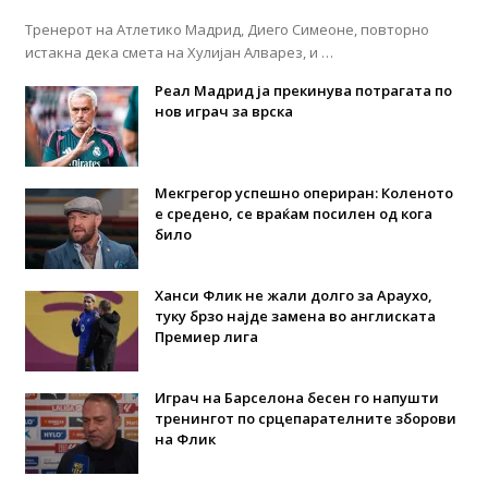
Тренерот на Атлетико Мадрид, Диего Симеоне, повторно
истакна дека смета на Хулијан Алварез, и …
Реал Мадрид ја прекинува потрагата по
нов играч за врска
Мекгрегор успешно опериран: Коленото
е средено, се враќам посилен од кога
било
Ханси Флик не жали долго за Араухо,
туку брзо најде замена во англиската
Премиер лига
Играч на Барселона бесен го напушти
тренингот по срцепарателните зборови
на Флик