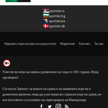
sportski.rs
sportski.bg
sportski.ba
sportski.dk
Најнови спортски вести и резултати
Маркетинг
Контакт
За нас
Учество во игри на среќа е дозволено за лица со 18+ години. Играј
одговорно!
Согласно Законот за игрите на среќа и за забавните игри не е
дозволено физичко лице да учествува во странски игри на среќа, во
кои влоговите се уплаќаат на територијата на Македонија.