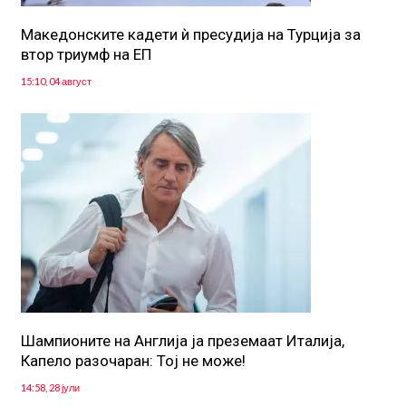
Македонските кадети ѝ пресудија на Турција за
втор триумф на ЕП
15:10, 04 август
Шампионите на Англија ја преземаат Италија,
Капело разочаран: Тој не може!
14:58, 28 јули