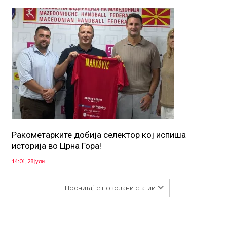
Ракометарките добија селектор кој испиша
историја во Црна Гора!
14:01, 28 јули
Прочитајте поврзани статии