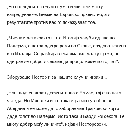
„Во последните седум-осум години, ние многу
напредувавме. Бевме на Европско првенство, а и
резултатите против вас го покажуваат тоа.
„Мислам дека фактот што Италија загуби од нас во
Палермо, а потоа одигра реми во Скопје, создава тежина
врз Италија. Се разбира дека имавме малку среќа, но
одигравме добро и сакаме да продолжиме по тој пат“.
Зборуваше Нестор и за нашите клучни играчи…
„Наш клучен играч дефинитивно е Елмас, тој е нашата
ѕвезда. Но Миовски исто така игра многу добро во
Абердин и не може да го заборавиме Трајковски кој го
даде голот во Палермо. Исто така и Барди кој секогаш е
многу добар меѓу линиите“, изјави Несторовски.