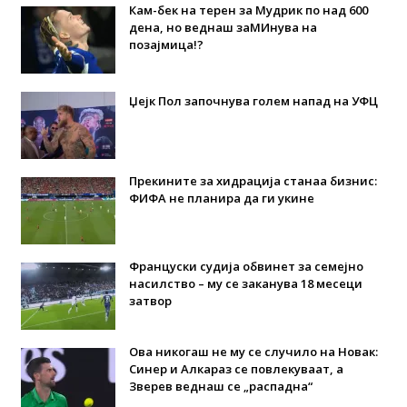
Кам-бек на терен за Мудрик по над 600
дена, но веднаш заМИнува на
позајмица!?
Џејк Пол започнува голем напад на УФЦ
Прекините за хидрација станаа бизнис:
ФИФА не планира да ги укине
Француски судија обвинет за семејно
насилство – му се заканува 18 месеци
затвор
Ова никогаш не му се случило на Новак:
Синер и Алкараз се повлекуваат, а
Зверев веднаш се „распадна“