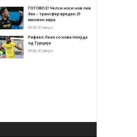
ГОТОВО Е! Челси носи нов лев
бек – трансфер вреден 21
милион евра
09:30, 07 август
Рафаел Леао со нова понуда
од Турција
09:00, 07 август