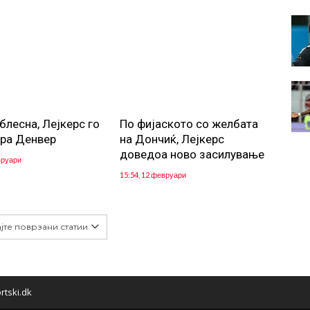
блесна, Лејкерс го
По фијаското со желбата
ра Денвер
на Дончиќ, Лејкерс
доведоа ново засилување
вруари
15:54, 12 февруари
јте поврзани статии
rtski.dk