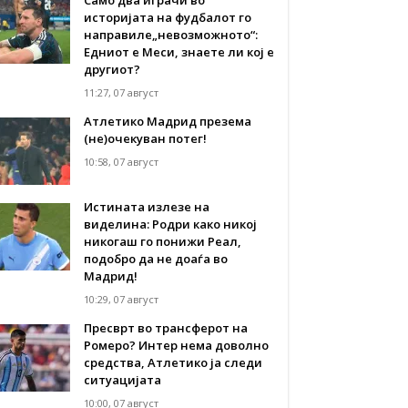
историјата на фудбалот го
направиле„невозможното“:
Едниот е Меси, знаете ли кој е
другиот?
11:27, 07 август
Атлетико Мадрид презема
(не)очекуван потег!
10:58, 07 август
Истината излезе на
виделина: Родри како никој
никогаш го понижи Реал,
подобро да не доаѓа во
Мадрид!
10:29, 07 август
Пресврт во трансферот на
Ромеро? Интер нема доволно
средства, Атлетико ја следи
ситуацијата
10:00, 07 август