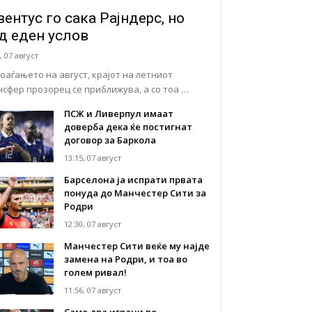
вентус го сака Рајндерс, но
д еден услов
, 07 август
доаѓањето на август, крајот на летниот
нсфер прозорец се приближува, а со тоа …
ПСЖ и Ливерпул имаат
доверба дека ќе постигнат
договор за Баркола
13:15, 07 август
Барселона ја испрати првата
понуда до Манчестер Сити за
Родри
12:30, 07 август
Манчестер Сити веќе му најде
замена на Родри, и тоа во
голем ривал!
11:56, 07 август
Само два играчи во