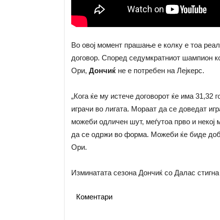
Во овој момент прашање е колку е тоа реа
договор. Според седумкратниот шампион кој
Ори,
Дончиќ
не е потребен на Лејкерс.
„Кога ќе му истече договорот ќе има 31,32
играчи во лигата. Мораат да се доведат игр
можеби одличен шут, меѓутоа прво и некој 
да се одржи во форма. Можеби ќе биде добар
Ори.
Изминатата сезона Дончиќ со Далас стигна 
Коментари