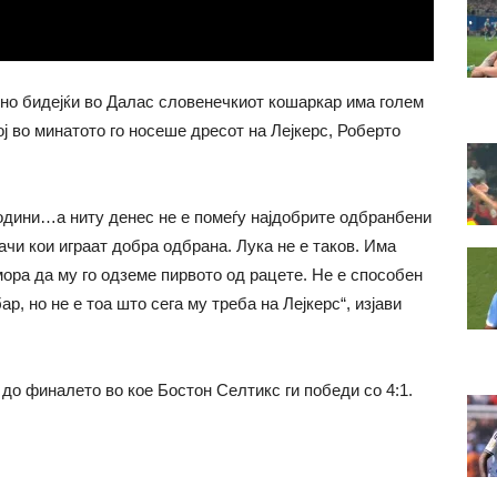
лно бидејќи во Далас словенечкиот кошаркар има голем
 во минатото го носеше дресот на Лејкерс, Роберто
 години…а ниту денес не е помеѓу најдобрите одбранбени
ачи кои играат добра одбрана. Лука не е таков. Има
мора да му го одземе пирвото од рацете. Не е способен
, но не е тоа што сега му треба на Лејкерс“, изјави
до финалето во кое Бостон Селтикс ги победи со 4:1.