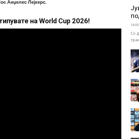
ос Анџелес Лејкерс.
Ју
по
ипувате на World Cup 2026!
14:00
Со 
тра