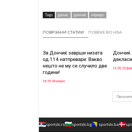
Tags
далас
дончиќ
лејкерс
ПОВРЗАНИ СТАТИИ
ПОВЕЌЕ ВО НБА
За Дончиќ заврши низата
Дончиќ 
од 114 натпревари: Вакво
декласи
нешто не му се случило две
11:03, 23 фе
години!
14:59, 04 април
Прочита
sportski.rs
sportski.bg
sportski.ba
spo