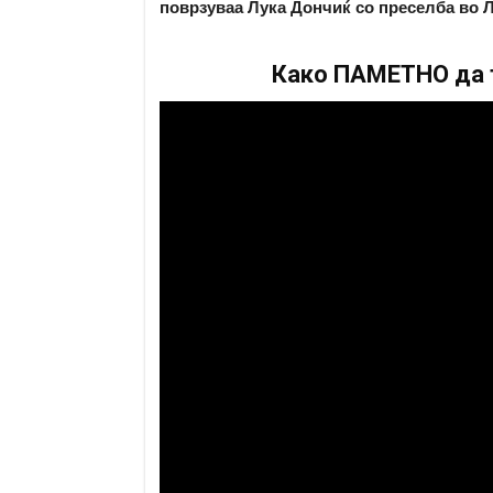
поврзуваа Лука Дончиќ со преселба во Л
Како ПАМЕТНО да т