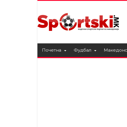
Почетна
Фудбал
Македонс