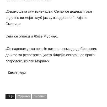
„Секако дека сум изненаден. Сепак се додека играм
редовно во мојот клуб јас сум задоволен“, изјави
Смолинг.
Сега се огласи и Жозе Мурињо.
„Се надевам дека повеќе никогаш нема да добие повик
да игра за репрезентацијата бидејќи секогаш се враќа
повреден“, изјави Мурињо.
Коментари
Tags
Мурињо
смолинг