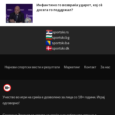
Инфантино го возвраќа ударот, кој сè
досега го поддржал?
sportski.rs
sportski.bg
sportski.ba
sportski.dk
Најнови спортски вести и резултати
Маркетинг
Контакт
За нас
Учество во игри на среќа е дозволено за лица со 18+ години. Играј
одговорно!
Согласно Законот за игрите на среќа и за забавните игри не е