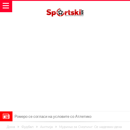
Ромеро се согласи на условите со Атлетико
Мурињо воведува строга дисциплина во Реал Мадрид: Ова се
Дома
Фудбал
Англија
Мурињо за Смолинг: Се надевам дека