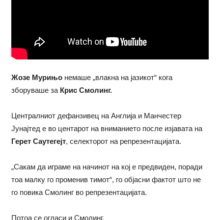
Жозе Мурињо
немаше „влакна на јазикот“ кога
зборуваше за
Крис Смолинг.
Централниот дефанзивец на Англија и Манчестер
Јунајтед е во центарот на вниманието после изјавата на
Герет Саутегејт
, селекторот на репрезентацијата.
„Сакам да играме на начинот на кој е предвиден, поради
тоа малку го променив тимот“, го објасни фактот што не
го повика Смолинг во репрезентацијата.
Потоа се огласи и Смолинг.