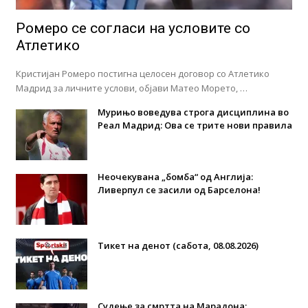
Ромеро се согласи на условите со
Атлетико
Кристијан Ромеро постигна целосен договор со Атлетико
Мадрид за личните услови, објави Матео Морето, …
Мурињо воведува строга дисциплина во
Реал Мадрид: Ова се трите нови правила
Неочекувана „бомба“ од Англија:
Ливерпул се засили од Барселона!
Тикет на денот (сабота, 08.08.2026)
Судење за смртта на Марадона: