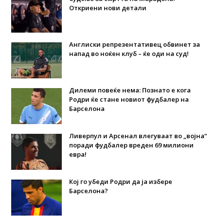
Откриени нови детали
Англиски репрезентативец обвинет за
напад во ноќен клуб – ќе оди на суд!
Дилеми повеќе нема: Познато е кога
Родри ќе стане новиот фудбалер на
Барселона
Ливерпул и Арсенал влегуваат во „војна“
поради фудбалер вреден 69 милиони
евра!
Кој го убеди Родри да ја избере
Барселона?