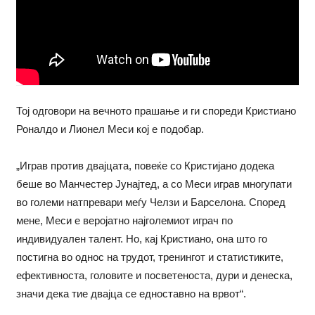
Тој одговори на вечното прашање и ги спореди Кристиано
Роналдо и Лионел Меси кој е подобар.
„Играв против двајцата, повеќе со Кристијано додека
беше во Манчестер Јунајтед, а со Меси играв многупати
во големи натпревари меѓу Челзи и Барселона. Според
мене, Меси е веројатно најголемиот играч по
индивидуален талент. Но, кај Кристиано, она што го
постигна во однос на трудот, тренингот и статистиките,
ефективноста, головите и посветеноста, дури и денеска,
значи дека тие двајца се едноставно на врвот“.