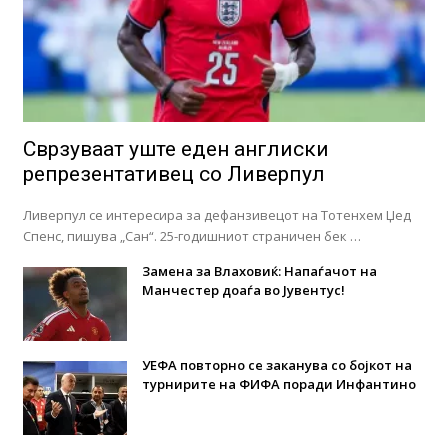
Сврзуваат уште еден англиски
репрезентативец со Ливерпул
Ливерпул се интересира за дефанзивецот на Тотенхем Џед
Спенс, пишува „Сан“. 25-годишниот страничен бек …
Замена за Влаховиќ: Напаѓачот на
Манчестер доаѓа во Јувентус!
УЕФА повторно се заканува со бојкот на
турнирите на ФИФА поради Инфантино