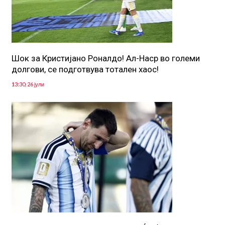
Шок за Кристијано Роналдо! Ал-Наср во големи
долгови, се подготвува тотален хаос!
13:30, 26 јули