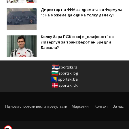
Директор на ФИА за драмата во Формула
1: Не можеме да одиме толку далеку!
Колку бара ПСЖ и кој е „плафонот“ на
Ливерпул за трансферот ан Бредли
Баркола?
sportski.rs
sportski.bg
sportski.ba
sportski.dk
Најнови спортски вести и резултати
Маркетинг
Контакт
За нас