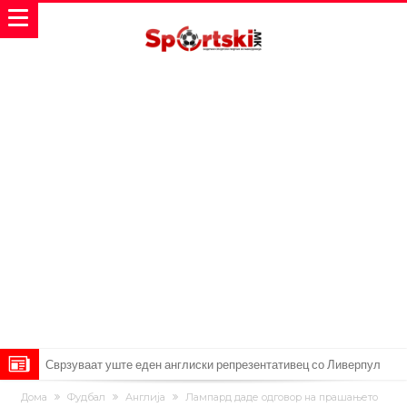
Сврзуваат уште еден англиски репрезентативец со Ливерпул
Замена за Влаховиќ: Напаѓачот на Манчестер доаѓа во Јувентус!
Дома
Фудбал
Англија
Лампард даде одговор на прашањето