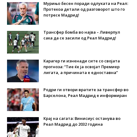
Мурињо бесен поради одлуката на Реал:
Протекоа детали од разговорот што го
потресе Мадрид!
Трансфер бомба во најва – Ливерпул
сака да се засили од Реал Мадрид!
Карагер ги изненади сите со својата
прогноза: “Тие ќе ја освојат Премиер
лигата, а причината е едноставна”
Родри ги отвори вратите за трансфер во
Барселона, Реал Мадрид е информиран
Крај на сагата: Винисиус останува во
Реал Мадрид до 2032 година