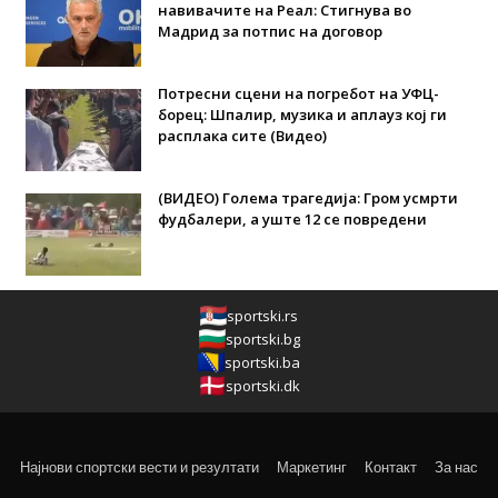
навивачите на Реал: Стигнува во
Мадрид за потпис на договор
Потресни сцени на погребот на УФЦ-
борец: Шпалир, музика и аплауз кој ги
расплака сите (Видео)
(ВИДЕО) Голема трагедија: Гром усмрти
фудбалери, а уште 12 се повредени
sportski.rs
sportski.bg
sportski.ba
sportski.dk
Најнови спортски вести и резултати
Маркетинг
Контакт
За нас