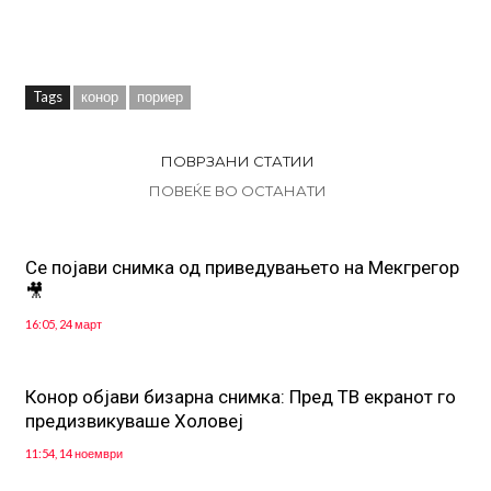
Tags
конор
пориер
ПОВРЗАНИ СТАТИИ
ПОВЕЌЕ ВО ОСТАНАТИ
Се појави снимка од приведувањето на Мекгрегор
🎥
16:05, 24 март
Конор објави бизарна снимка: Пред ТВ екранот го
предизвикуваше Холовеј
11:54, 14 ноември