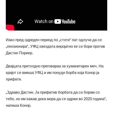
Иако пред одреден период по „стоти“ пат одлучи да се
„пензионира“, УФЦ ѕвездата веројатно ќе се бори против
Дастин Пориер.
Двајцата претходно преговараа за хуманитарен меч. На
крајот се вмеша УФЦ и им понуди борба која Конор ја
прифати.
„Здраво Дастин. Ја прифатив борбата да се борам со
тебе, но им кажав дека мора да се одржи во 2020 година“,
напиша Конор.