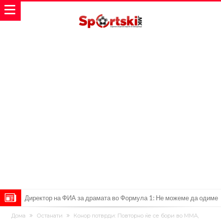
Директор на ФИА за драмата во Формула 1: Не можеме да одиме
толку далеку!
Колку бара ПСЖ и кој е „плафонот“ на Ливерпул за трансферот
Дома
Останати
Конор потврди: Повторно ќе се бори во ММА,