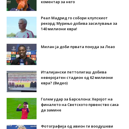
коментар за него
Реал Мадрид го собори клупскиот
рекорд: Мурињо добива засилување за
140 милиони евра!
Милан ја доби првата понуда за Леао
Италијански петтолигаш добива
неверојатен стадион од 62 милиони
евра? (Видео)
Голем удар за Барселона: Херојот на
финалето на Светското првенство сака
да замине
Фотографија од авион ги воодушеви