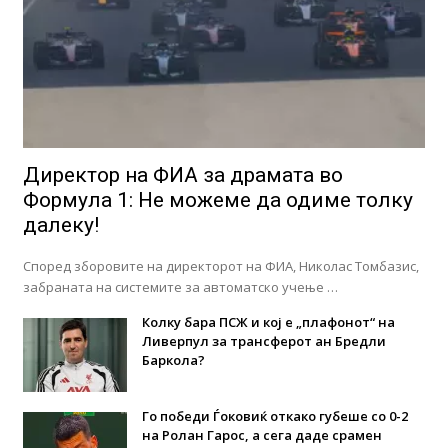
Директор на ФИА за драмата во
Формула 1: Не можеме да одиме толку
далеку!
Според зборовите на директорот на ФИА, Николас Томбазис,
забраната на системите за автоматско учење …
Колку бара ПСЖ и кој е „плафонот“ на
Ливерпул за трансферот ан Бредли
Баркола?
Го победи Ѓоковиќ откако губеше со 0-2
на Ролан Гарос, а сега даде срамен