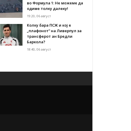
во Формула 1: Не можеме да
одиме толку далеку!
19:20, 06 август
Колку бара ПСЖ и кој е
„плафонот“ на Ливерпул за
трансферот ан Бредли
Баркола?
18:40, 06 август