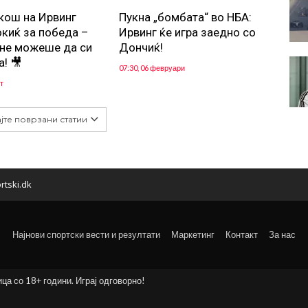
кош на Ирвинг
Пукна „бомбата“ во НБА:
окиќ за победа –
Ирвинг ќе игра заедно со
не можеше да си
Дончиќ!
! 🎥
07:30, 06 февруари
т
јте поврзани статии
rtski.dk
Најнови спортски вести и резултати
Маркетинг
Контакт
За нас
ица со 18+ години. Играј одговорно!