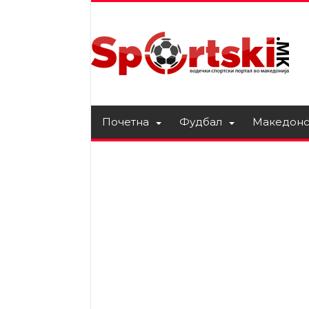
Почетна
Фудбал
Македонс