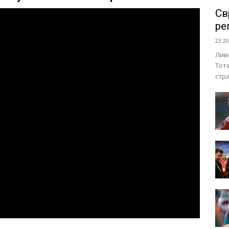
Св
ре
23:20
Лив
Тот
стр