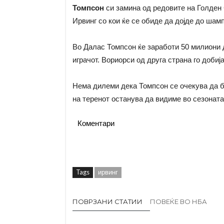
Томпсон
си замина од редовите на Голден С
Ирвинг со кои ќе се обиде да дојде до шам
Во Далас Томпсон ќе заработи 50 милиони д
играчот. Вориорси од друга страна го добиј
Нема дилеми дека Томпсон се очекува да б
на теренот останува да видиме во сезоната
Коментари
Tags
ирвинг
ПОВРЗАНИ СТАТИИ
ПОВЕЌЕ ВО НБА