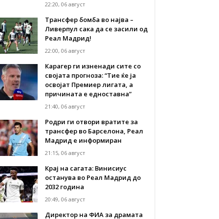
22:20, 06 август
Трансфер бомба во најва –
Ливерпул сака да се засили од
Реал Мадрид!
22:00, 06 август
Карагер ги изненади сите со
својата прогноза: “Тие ќе ја
освојат Премиер лигата, а
причината е едноставна”
21:40, 06 август
Родри ги отвори вратите за
трансфер во Барселона, Реал
Мадрид е информиран
21:15, 06 август
Крај на сагата: Винисиус
останува во Реал Мадрид до
2032 година
20:49, 06 август
Директор на ФИА за драмата