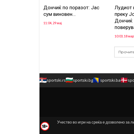
Дончиќ по поразот: Јас
Лудиот 
сум виновен…
преку Ј
Дончиќ 
11:04, 29 мај
поверува
10:03, 18 мар
Прочита
sportski.rs
sportski.bg
sportski.ba
spo
Учество во игри на среќа е дозволено за л