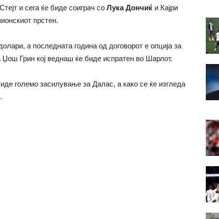
тејт и сега ќе биде соиграч со
Лука Дончиќ
и Кајри
пионскиот прстен.
олари, а последната година од договорот е опција за
а Џош Грин кој веднаш ќе биде испратен во Шарлот.
иде големо засилување за Далас, а како се ќе изгледа
.