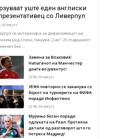
рзуваат уште еден англиски
презентативец со Ливерпул
, 06 август
ерпул се интересира за дефанзивецот на
енхем Џед Спенс, пишува „Сан“. 25-годишниот
аничен бек …
Замена за Влаховиќ:
Напаѓачот на Манчестер
доаѓа во Јувентус!
23:00, 06 август
УЕФА повторно се заканува со
бојкот на турнирите на ФИФА
поради Инфантино
22:40, 06 август
Мурињо бесен поради
одлуката на Реал: Протекоа
детали од разговорот што го
потресе Мадрид!