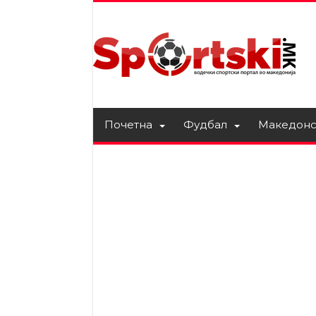
Почетна
Фудбал
Македонс