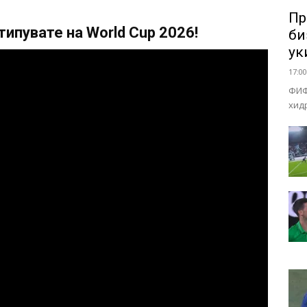
Пр
ипувате на World Cup 2026!
би
ук
17:00
ФИФ
хид