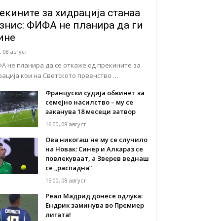
екините за хидрација станаа
знис: ФИФА не планира да ги
ине
, 08 август
А не планира да се откаже од прекините за
рација кои на Светското првенство …
Француски судија обвинет за
семејно насилство – му се
заканува 18 месеци затвор
16:00, 08 август
Ова никогаш не му се случило
на Новак: Синер и Алкараз се
повлекуваат, а Зверев веднаш
се „распадна“
15:00, 08 август
Реал Мадрид донесе одлука:
Eндрик заминува во Премиер
лигата!