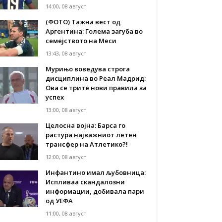
14:00, 08 август
(ФОТО) Тажна вест од
Аргентина: Голема загуба во
семејството на Меси
13:43, 08 август
Мурињо воведува строга
дисциплина во Реал Мадрид:
Ова се трите нови правила за
успех
13:00, 08 август
Целосна војна: Барса го
растура најважниот летен
трансфер на Атлетико?!
12:00, 08 август
Инфантино имал љубовница:
Испливаа скандалозни
информации, добивала пари
од УЕФА
11:00, 08 август