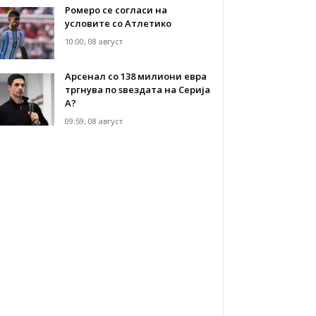
Ромеро се согласи на
условите со Атлетико
10:00, 08 август
Арсенал со 138 милиони евра
тргнува по ѕвездата на Серија
А?
09:59, 08 август