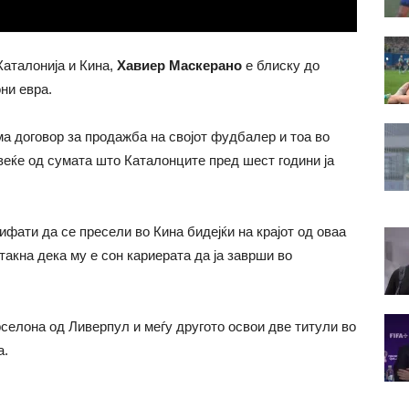
аталонија и Кина,
Хавиер Маскерано
е блиску до
ни евра.
а договор за продажба на својот фудбалер и тоа во
веќе од сумата што Каталонците пред шест години ја
фати да се пресели во Кина бидејќи на крајот од оваа
такна дека му е сон кариерата да ја заврши во
селона од Ливерпул и меѓу другото освои две титули во
а.