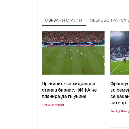
ПОВРЗАНИ СТАТИИ
ПОВЕЌЕ ВО ТРАНСФ
Прекините за хидрација
Францус
станаа бизнис: ФИФА не
за семе
планира да ги укине
се зака
затвор
17:00, 08 август
16:00, 08 авг