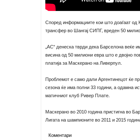
Според информациите кои што доаѓаат од К
трансфер во Шангај СИПГ, вреден 50 милио
„АС“ денеска тврди дека Барселона веќе им
висина од 50 милиони евра што е двојно по
платија за Маскерано на Ливерпул.
Проблемот е само дали Аргентинецот ќе при
сезона ќе има полни 33 години, а одамна ис
матичниот клуб Ривер Плате.
Маскерано во 2010 година пристигна во Бар
Лигата на шампионите во 2011 и 2015 годин
Коментари