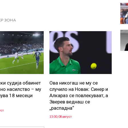
ЕР ЗОНА
ки судија обвинет
Ова никогаш не му се
јно насилство – му
случило на Новак: Синер и
нува 18 месеци
Алкараз се повлекуваат, а
Зверев веднаш се
„распадна“
уст
15:00, 08 август