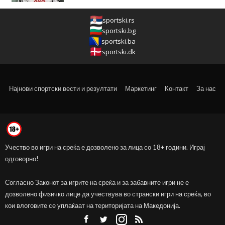
sportski.rs
sportski.bg
sportski.ba
sportski.dk
Најнови спортски вести и резултати
Маркетинг
Контакт
За нас
Учество во игри на среќа е дозволено за лица со 18+ години. Играј
одговорно!
Согласно Законот за игрите на среќа и за забавните игри не е
дозволено физичко лице да учествува во странски игри на среќа, во
кои влоговите се уплаќаат на територијата на Македонија.