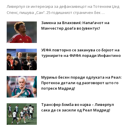
Ливерпул се интересира за дефанзивецот на Тотенхем Џед
Спенс, пишува „Сан“. 25-годишниот страничен бек …
Замена за Влаховиќ: Напаѓачот на
Манчестер доаѓа во Јувентус!
УЕФА повторно се заканува со бојкот на
турнирите на ФИФА поради Инфантино
Мурињо бесен поради одлуката на Реал:
Протекоа детали од разговорот што го
потресе Мадрид!
Трансфер бомба во најва – Ливерпул
сака да се засили од Реал Мадрид!