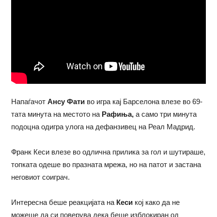
Напаѓачот
Ансу Фати
во игра кај Барселона влезе во 69-
тата минута на местото на
Рафиња,
а само три минута
подоцна одигра улога на дефанзивец на Реал Мадрид.
Франк Кеси влезе во одлична прилика за гол и шутираше,
топката одеше во празната мрежа, но на патот и застана
неговиот соиграч.
Интересна беше реакцијата на
Кеси
кој како да не
можеше да си поверува дека беше изблокиран од