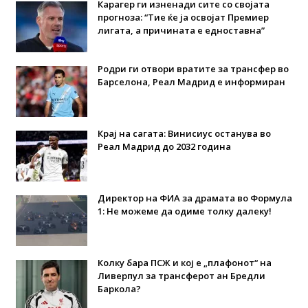
Карагер ги изненади сите со својата
прогноза: “Тие ќе ја освојат Премиер
лигата, а причината е едноставна”
Родри ги отвори вратите за трансфер во
Барселона, Реал Мадрид е информиран
Крај на сагата: Винисиус останува во
Реал Мадрид до 2032 година
Директор на ФИА за драмата во Формула
1: Не можеме да одиме толку далеку!
Колку бара ПСЖ и кој е „плафонот“ на
Ливерпул за трансферот ан Бредли
Баркола?