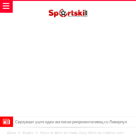
Сврзуваат уште еден англиски репрезентативец со Ливерпул
Замена за Влаховиќ: Напаѓачот на Манчестер доаѓа во Јувентус!
Дома
Видео
Кеси се фати за глава: Ансу Фати му спречи чист