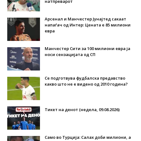
натпреварот
Арсенал и Манчестер Јунајтед сакаат
напаѓач од Интер: Цената е 85 милиони
евра
Манчестер Сити за 100 милиони евра ја
носи сензацијата од СП
Се подготвува фудбалска предавство
какво што не е видено од 2010 година?
Тикет на денот (недела, 09.08.2026)
Само во Турција: Салах доби милиони, а