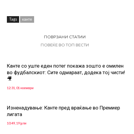
Tags
канте
ПОВРЗАНИ СТАТИИ
ПОВЕЌЕ ВО ТОП ВЕСТИ
Канте со уште еден потег покажа зошто е омилен
во фудбалскиот: Сите одмараат, додека тој чисти!
🎥
12:31, 01 ноември
Изненадување: Канте пред враќање во Премиер
лигата
10:49, 19 јули