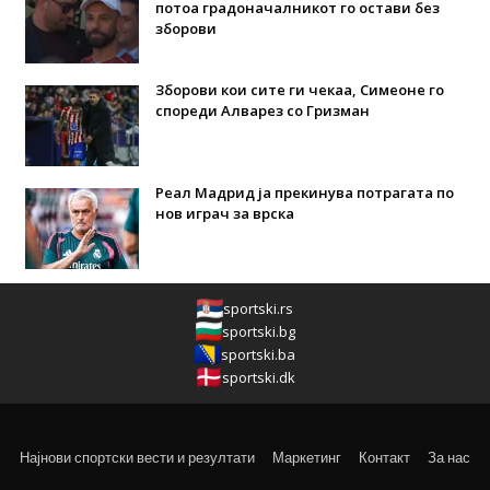
потоа градоначалникот го остави без
зборови
Зборови кои сите ги чекаа, Симеоне го
спореди Алварез со Гризман
Реал Мадрид ја прекинува потрагата по
нов играч за врска
sportski.rs
sportski.bg
sportski.ba
sportski.dk
Најнови спортски вести и резултати
Маркетинг
Контакт
За нас