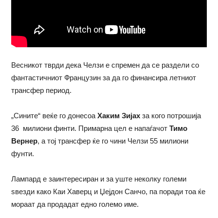
Весникот тврди дека Челзи е спремен да се раздели со
фантастичниот Французин за да го финансира летниот
трансфер период.
„Сините“ веќе го донесоа
Хаким Зијах
за кого потрошија
36 милиони финти. Примарна цел е напаѓачот
Тимо
Вернер
, а тој трансфер ќе го чини Челзи 55 милиони
фунти.
Лампард е заинтересиран и за уште неколку големи
ѕвезди како Каи Хаверц и Џејдон Санчо, па поради тоа ќе
мораат да продадат едно големо име.