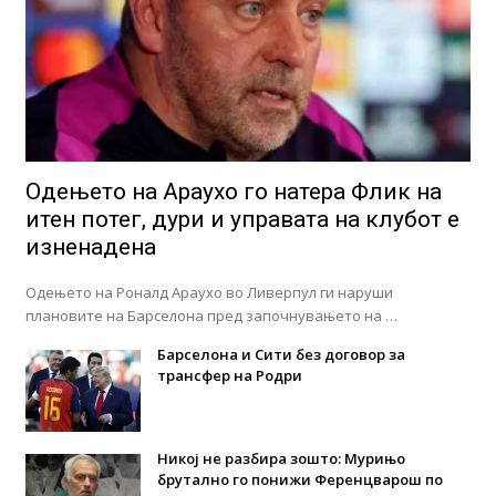
Одењето на Араухо го натера Флик на
итен потег, дури и управата на клубот е
изненадена
Одењето на Роналд Араухо во Ливерпул ги наруши
плановите на Барселона пред започнувањето на …
Барселона и Сити без договор за
трансфер на Родри
Никој не разбира зошто: Мурињо
брутално го понижи Ференцварош по