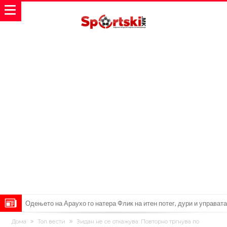
Одењето на Араухо го натера Флик на итен потег, дури и управата
на клубот е изненадена
Барселона и Сити без договор за трансфер на Родри
Дома
Топ вести
Зидан не се откажува: Повторно тргнува по