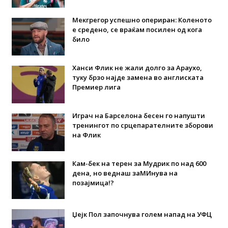
Мекгрегор успешно опериран: Коленото
е средено, се враќам посилен од кога
било
Ханси Флик не жали долго за Араухо,
туку брзо најде замена во англиската
Премиер лига
Играч на Барселона бесен го напушти
тренингот по срцепарателните зборови
на Флик
Кам-бек на терен за Мудрик по над 600
дена, но веднаш заМИнува на
позајмица!?
Џејк Пол започнува голем напад на УФЦ