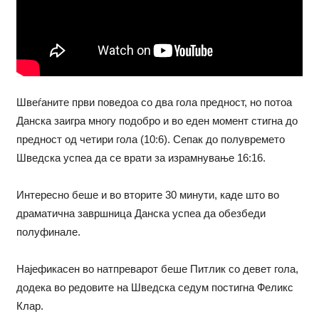
Швеѓаните први поведоа со два гола предност, но потоа
Данска заигра многу подобро и во еден момент стигна до
предност од четири гола (10:6). Сепак до полувремето
Шведска успеа да се врати за израмнување 16:16.
Интересно беше и во вторите 30 минути, каде што во
драматична завршница Данска успеа да обезбеди
полуфинале.
Најефикасен во натпреварот беше Питлик со девет гола,
додека во редовите на Шведска седум постигна Феликс
Клар.