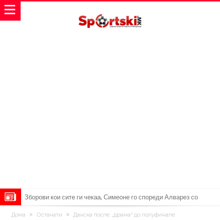
Зборови кои сите ги чекаа, Симеоне го спореди Алварез со
Гризман
Реал Мадрид ја прекинува потрагата по нов играч за врска
Дома
Останати
Данска после „драма“ до полуфинале