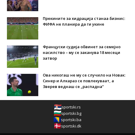
Прекините за хидрација станаа бизнис:
ФИФА не планира да ги укине
Француски судија обвинет за семејно
насилство – му се заканува 18 месеци
затвор
Ова никогаш не му се случило на Новак:
Синер и Алкараз се повлекуваат, а
Зверев веднаш се „распадна“
sportski.rs
sportski.bg
sportski.ba
sportski.dk