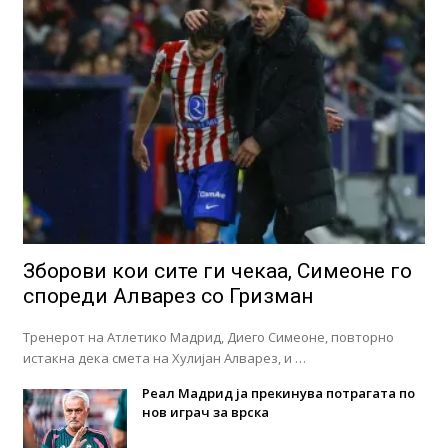
Зборови кои сите ги чекаа, Симеоне го
спореди Алварез со Гризман
Тренерот на Атлетико Мадрид, Диего Симеоне, повторно
истакна дека смета на Хулијан Алварез, и …
Реал Мадрид ја прекинува потрагата по
нов играч за врска