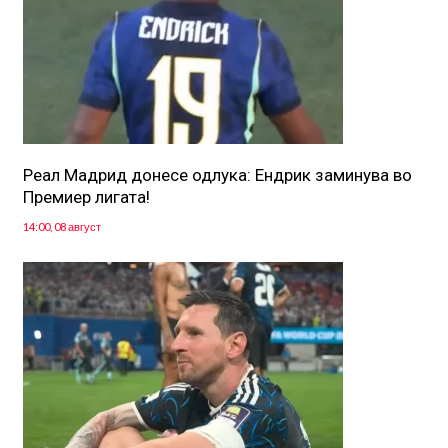
Реал Мадрид донесе одлука: Eндрик заминува во
Премиер лигата!
14:00, 08 август