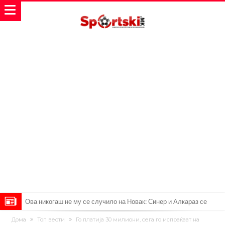
Ова никогаш не му се случило на Новак: Синер и Алкараз се
повлекуваат, а Зверев веднаш се „распадна“
Реал Мадрид донесе одлука: Eндрик заминува во Премиер
Дома
Топ вести
Го платија 30 милиони, сега го испраќаат на