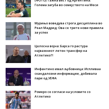
(ФОТО) Тажна вест од Аргентина:
Голема загуба во семејството на Меси
Мурињо воведува строга дисциплина во
Реал Мадрид: Ова се трите нови правила
за успех
Целосна војна: Барса го растура
најважниот летен трансфер на
Атлетико?!
Инфантино имал љубовница: Испливаа
скандалозни информации, добивала
пари од УЕФА
Ромеро се согласи на условите со
Атлетико