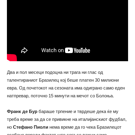
Два и пол месеци подоцна ни трага ни глас од
талентираниот Бразилец кој беше платен 30 милиони
евра. Од почетокот на сезоната има одиграно само еден
натпревар, поточно 15 минути на мечот со Болоња.
Франк де Бур
бараше трпение и тврдеше дека ќе му
треба време за да се привикне на италијанскиот фудбал,
но
Стефано Пиоли
нема време да го чека Бразилецот
особено поради фактот што сега се важни само