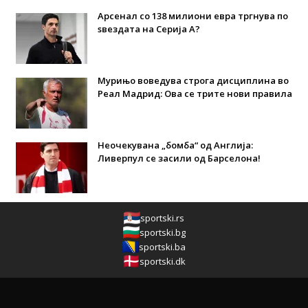
Арсенал со 138 милиони евра тргнува по
ѕвездата на Серија А?
Мурињо воведува строга дисциплина во
Реал Мадрид: Ова се трите нови правила
Неочекувана „бомба“ од Англија:
Ливерпул се засили од Барселона!
sportski.rs
sportski.bg
sportski.ba
sportski.dk