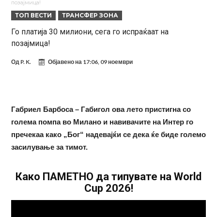
позајмица!
лигата!
(ФОТО) Тажна вест од Аргентина: Голема загуба во семејството
ТОП ВЕСТИ
ТРАНСФЕР ЗОНА
на Меси
Мурињо воведува строга дисциплина во Реал Мадрид: Ова се
Го платија 30 милиони, сега го испраќаат на
позајмица!
трите нови правила за успех
Целосна војна: Барса го растура најважниот летен трансфер на
Атлетико?!
Инфантино имал љубовница: Испливаа скандалозни
Од
P. K.
Објавено на
17:06, 09 ноември
информации, добивала пари од УЕФА
Ромеро се согласи на условите со Атлетико
Арсенал со 138 милиони евра тргнува по ѕвездата на Серија А?
Габриел Барбоса – Габигол ова лето пристигна со
Мурињо воведува строга дисциплина во Реал Мадрид: Ова се
голема помпа во Милано и навивачите на Интер го
трите нови правила
Неочекувана „бомба“ од Англија: Ливерпул се засили од
пречекаа како „Бог“ надевајќи се дека ќе биде големо
Барселона!
засилување за тимот.
Како ПАМЕТНО да типувате на World
Cup 2026!