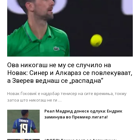
Ова никогаш не му се случило на
Новак: Синер и Алкараз се повлекуваат,
а Зверев веднаш се „распадна“
Новак Ѓоковиќ е најдобар тенисер на сите времиња, токму
затоа што никогаш не ги …
Реал Мадрид донесе одлука: Eндрик
заминува во Премиер лигата!