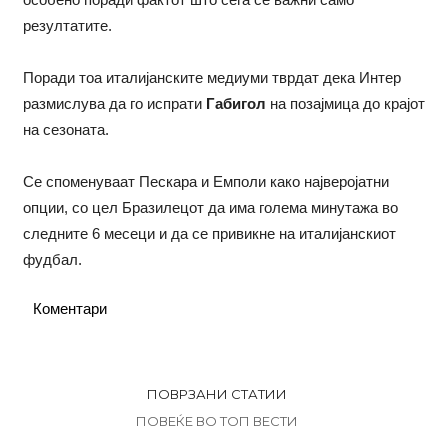
резултатите.
Поради тоа италијанските медиуми тврдат дека Интер
размислува да го испрати
Габигол
на позајмица до крајот
на сезоната.
Се споменуваат Пескара и Емполи како најверојатни
опции, со цел Бразилецот да има голема минутажа во
следните 6 месеци и да се привикне на италијанскиот
фудбал.
Коментари
ПОВРЗАНИ СТАТИИ
ПОВЕЌЕ ВО ТОП ВЕСТИ