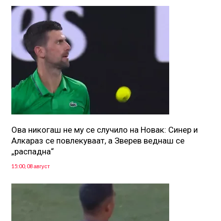
Ова никогаш не му се случило на Новак: Синер и
Алкараз се повлекуваат, а Зверев веднаш се
„распадна“
15:00, 08 август