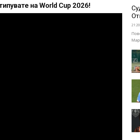
ипувате на World Cup 2026!
Су
От
21:20
Пов
Мар