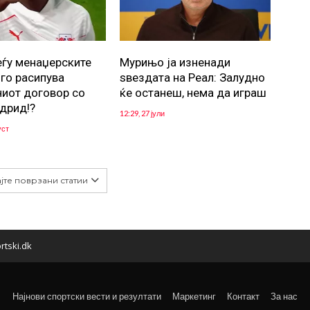
еѓу менаџерските
Мурињо ја изненади
 го расипува
ѕвездата на Реал: Залудно
иот договор со
ќе останеш, нема да играш
дрид!?
12:29, 27 јули
уст
јте поврзани статии
rtski.dk
Најнови спортски вести и резултати
Маркетинг
Контакт
За нас