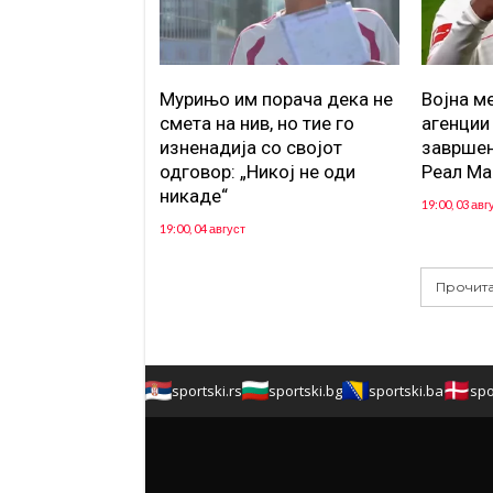
Мурињо им порача дека не
Војна м
смета на нив, но тие го
агенции
изненадија со својот
завршен
одговор: „Никој не оди
Реал Ма
никаде“
19:00, 03 авг
19:00, 04 август
Прочита
sportski.rs
sportski.bg
sportski.ba
spo