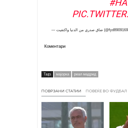
#HA
PIC.TWITTE
— ضاق صدري من الدنيا واكتفيت (@
Коментари
Tags
мајорка
реал мадрид
ПОВРЗАНИ СТАТИИ
ПОВЕЌЕ ВО ФУДБАЛ