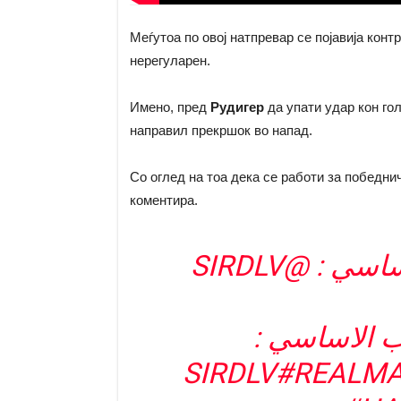
Меѓутоа по овој натпревар се појавија конт
нерегуларен.
Имено, пред
Рудигер
да упати удар кон го
направил прекршок во напад.
Со оглед на тоа дека се работи за победнич
коментира.
@SIRDLV
لأساسي
ساب الاساسي
#REALM