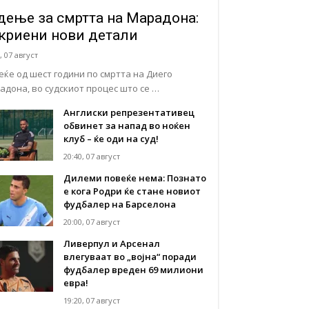
дење за смртта на Марадона:
криени нови детали
, 07 август
еќе од шест години по смртта на Диего
адона, во судскиот процес што се …
Англиски репрезентативец
обвинет за напад во ноќен
клуб – ќе оди на суд!
20:40, 07 август
Дилеми повеќе нема: Познато
е кога Родри ќе стане новиот
фудбалер на Барселона
20:00, 07 август
Ливерпул и Арсенал
влегуваат во „војна“ поради
фудбалер вреден 69 милиони
евра!
19:20, 07 август