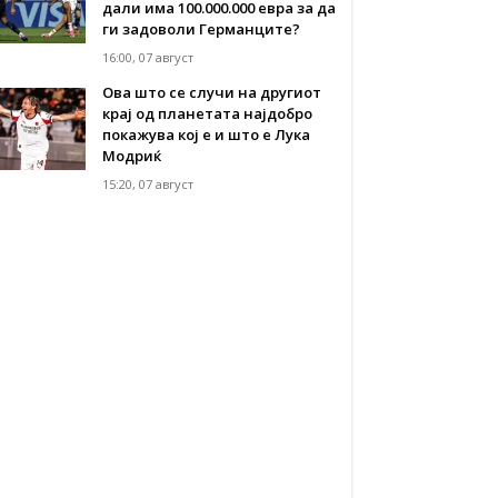
дали има 100.000.000 евра за да
ги задоволи Германците?
16:00, 07 август
Ова што се случи на другиот
крај од планетата најдобро
покажува кој е и што е Лука
Модриќ
15:20, 07 август