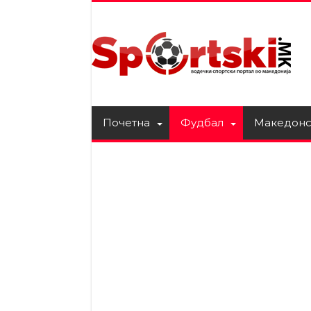
Почетна
Фудбал
Македонс