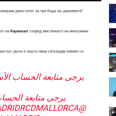
роверзии дека голот за три бода на „кралевите“
лот на
Карвахал
според мислењето на многумина
ки гол, јасно е зошто оваа ситуација повеќе се
يرجى متابعة الحساب ا :
يرجى متابعة الح :
ADRIDRCDMALLORCA
@SIRDLV