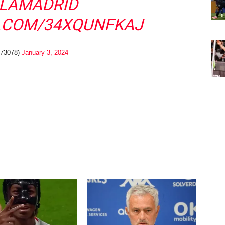
LAMADRID
R.COM/34XQUNFKAJ
fyd890916973078)
January 3, 2024