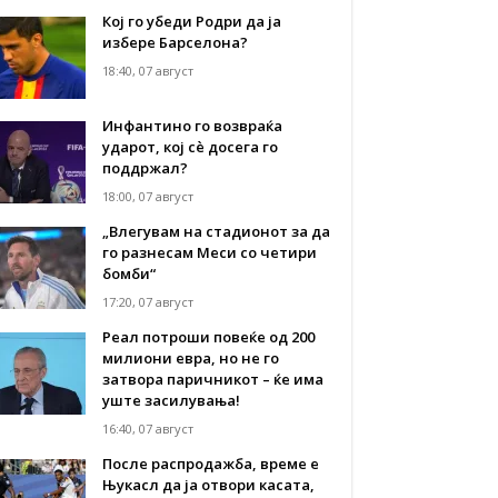
Кој го убеди Родри да ја
избере Барселона?
18:40, 07 август
Инфантино го возвраќа
ударот, кој сè досега го
поддржал?
18:00, 07 август
„Влегувам на стадионот за да
го разнесам Меси со четири
бомби“
17:20, 07 август
Реал потроши повеќе од 200
милиони евра, но не го
затвора паричникот – ќе има
уште засилувања!
16:40, 07 август
После распродажба, време е
Њукасл да ја отвори касата,