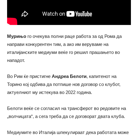
Мурињо
го очекува полни раце работа за од Рома да
направи конкурентен тим, а ако им веруваме на
италијанските медиуми веќе го решил прашањето во
нападот.
Во Рим ќе пристигне
Андреа Белоти
, капитенот на
Торино кој одбива да потпише нов договор со клубот,
актуелниот му истекува во 2022 година.
Белоти веќе се согласил на трансферот во редовите на
„волчицата“, а сега треба да се договорат двата клуба.
Медиумите во Италија шпекулираат дека работата може