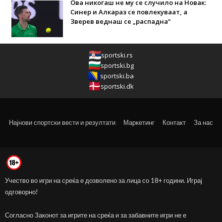
Ова никогаш не му се случило на Новак:
Синер и Алкараз се повлекуваат, а
Зверев веднаш се „распадна“
sportski.rs
sportski.bg
sportski.ba
sportski.dk
Најнови спортски вести и резултати
Маркетинг
Контакт
За нас
Учество во игри на среќа е дозволено за лица со 18+ години. Играј
одговорно!
Согласно Законот за игрите на среќа и за забавните игри не е