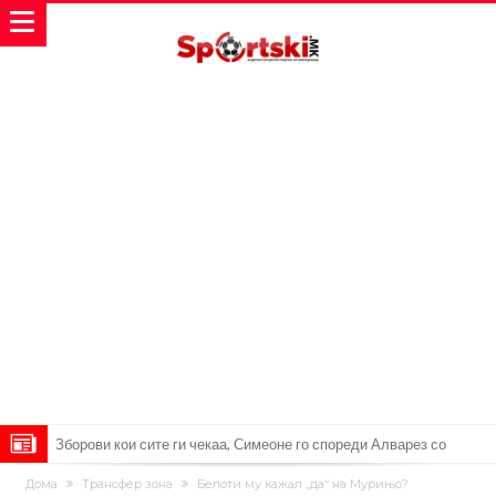
Зборови кои сите ги чекаа, Симеоне го спореди Алварез со
Гризман
Реал Мадрид ја прекинува потрагата по нов играч за врска
Дома
Трансфер зона
Белоти му кажал „да“ на Мурињо?