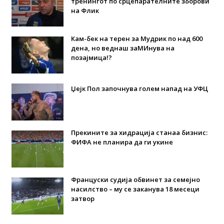
тренингот по срцепарателните зборови
на Флик
Кам-бек на терен за Мудрик по над 600
дена, но веднаш заМИнува на
позајмица!?
Џејк Пол започнува голем напад на УФЦ
Прекините за хидрација станаа бизнис:
ФИФА не планира да ги укине
Француски судија обвинет за семејно
насилство – му се заканува 18 месеци
затвор