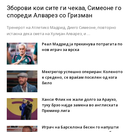
Зборови кои сите ги чекаа, Симеоне го
спореди Алварез со Гризман
Тренерот на Атлетико Мадрид, Диего Симеоне, повторно
истакна дека смета на Хулијан Алварез, и …
Реал Мадрид ја прекинува потрагата по
нов играч за врска
Мекгрегор успешно опериран: Коленото
е средено, се враќам посилен од кога
било
Ханси Флик не жали долго за Араухо,
туку брзо најде замена во англиската
Премиер лига
Играч на Барселона бесен го напушти