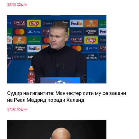
13:48, 02 јули
Судир на гигантите: Манчестер сити му се закани
на Реал Мадрид поради Халанд
17:37, 05 јуни