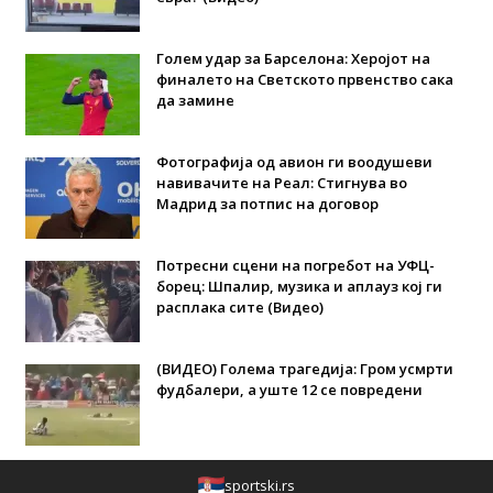
Голем удар за Барселона: Херојот на
финалето на Светското првенство сака
да замине
Фотографија од авион ги воодушеви
навивачите на Реал: Стигнува во
Мадрид за потпис на договор
Потресни сцени на погребот на УФЦ-
борец: Шпалир, музика и аплауз кој ги
расплака сите (Видео)
(ВИДЕО) Голема трагедија: Гром усмрти
фудбалери, а уште 12 се повредени
sportski.rs