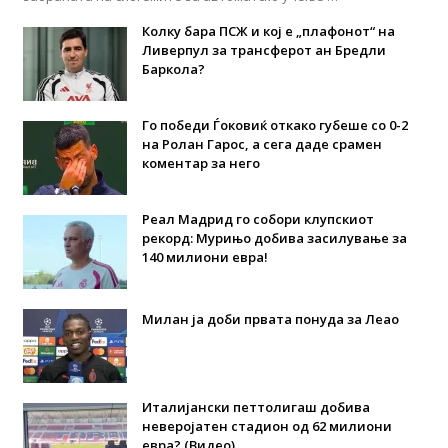
Колку бара ПСЖ и кој е „плафонот“ на
Ливерпул за трансферот ан Бредли
Баркола?
Го победи Ѓоковиќ откако губеше со 0-2
на Ролан Гарос, а сега даде срамен
коментар за него
Реал Мадрид го собори клупскиот
рекорд: Мурињо добива засилување за
140 милиони евра!
Милан ја доби првата понуда за Леао
Италијански петтолигаш добива
неверојатен стадион од 62 милиони
евра? (Видео)