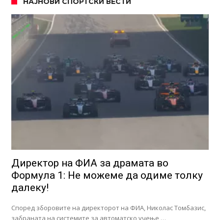
НАЈНОВИ СПОРТСКИ ВЕСТИ
Директор на ФИА за драмата во
Формула 1: Не можеме да одиме толку
далеку!
Според зборовите на директорот на ФИА, Николас Томбазис,
забраната на системите за автоматско учење …