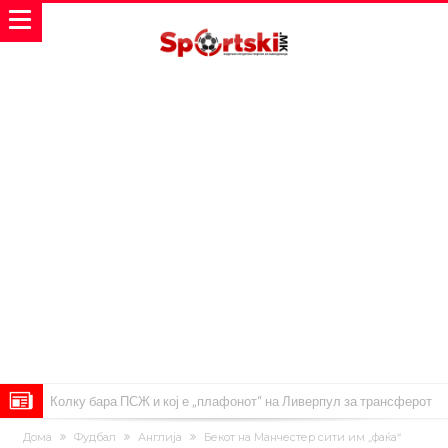
Колку бара ПСЖ и кој е „плафонот“ на Ливерпул за трансферот
ан Бредли Баркола?
Го победи Ѓоковиќ откако губеше со 0-2 на Ролан Гарос, а сега
Дома
Фудбал
Англија
Бекот на Манчестер сити им „фаќа“