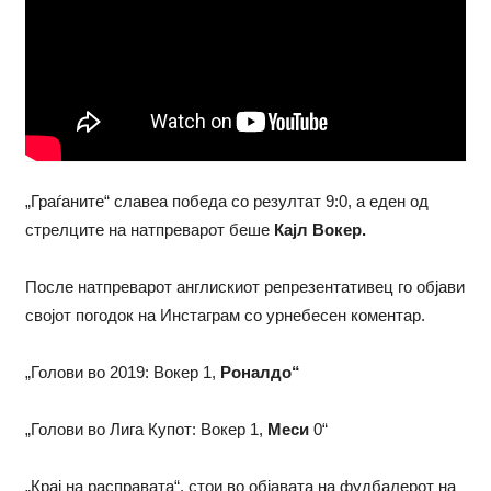
„Граѓаните“ славеа победа со резултат 9:0, а еден од
стрелците на натпреварот беше
Кајл Вокер.
После натпреварот англискиот репрезентативец го објави
својот погодок на Инстаграм со урнебесен коментар.
„Голови во 2019: Вокер 1,
Роналдо“
„Голови во Лига Купот: Вокер 1,
Меси
0“
„Крај на расправата“, стои во објавата на фудбалерот на