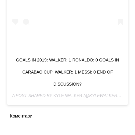
GOALS IN 2019: WALKER: 1 RONALDO: 0 GOALS IN
CARABAO CUP: WALKER: 1 MESSI: 0 END OF
DISCUSSION?
A POST SHARED BY
KYLE WALKER
(@KYLEWALKER2) ON
JA
Коментари