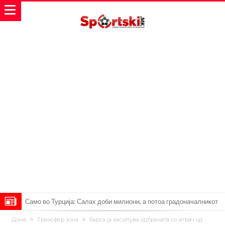
Само во Турција: Салах доби милиони, а потоа градоначалникот
го остави без зборови
Зборови кои сите ги чекаа, Симеоне го спореди Алварез со
Дома
Трансфер зона
Барса ја засилува одбраната со играч од