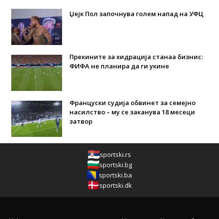
Џејк Пол започнува голем напад на УФЦ
Прекините за хидрација станаа бизнис:
ФИФА не планира да ги укине
Француски судија обвинет за семејно
насилство – му се заканува 18 месеци
затвор
sportski.rs
sportski.bg
sportski.ba
sportski.dk