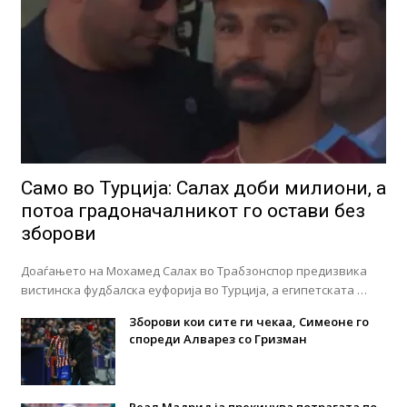
Само во Турција: Салах доби милиони, а
потоа градоначалникот го остави без
зборови
Доаѓањето на Мохамед Салах во Трабзонспор предизвика
вистинска фудбалска еуфорија во Турција, а египетската …
Зборови кои сите ги чекаа, Симеоне го
спореди Алварез со Гризман
Реал Мадрид ја прекинува потрагата по