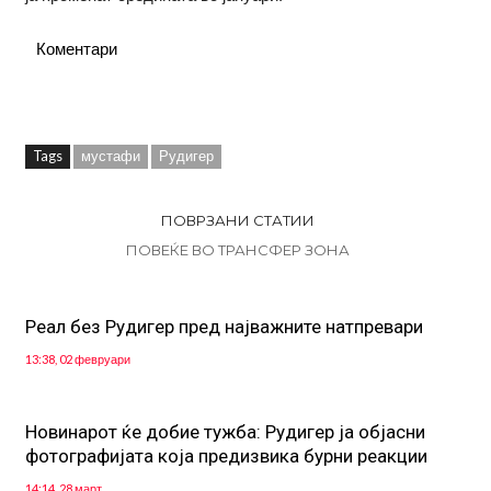
Коментари
Tags
мустафи
Рудигер
ПОВРЗАНИ СТАТИИ
ПОВЕЌЕ ВО ТРАНСФЕР ЗОНА
Реал без Рудигер пред најважните натпревари
13:38, 02 февруари
Новинарот ќе добие тужба: Рудигер ја објасни
фотографијата која предизвика бурни реакции
14:14, 28 март