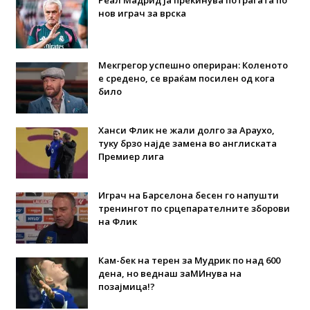
нов играч за врска
Мекгрегор успешно опериран: Коленото
е средено, се враќам посилен од кога
било
Ханси Флик не жали долго за Араухо,
туку брзо најде замена во англиската
Премиер лига
Играч на Барселона бесен го напушти
тренингот по срцепарателните зборови
на Флик
Кам-бек на терен за Мудрик по над 600
дена, но веднаш заМИнува на
позајмица!?