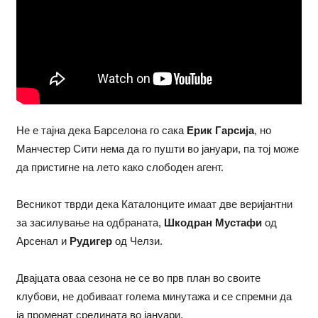
Не е тајна дека Барселона го сака
Ерик Гарсија
, но
Манчестер Сити нема да го пушти во јануари, па тој може
да пристигне на лето како слободен агент.
Весникот тврди дека Каталонците имаат две веријантни
за засилување на одбраната,
Шкодран Мустафи
од
Арсенал и
Рудигер
од Челзи.
Двајцата оваа сезона не се во прв план во своите
клубови, не добиваат голема минутажа и се спремни да
ја променат средината во јануари.