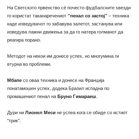
На Светското првенство сè почесто фудбалските ѕвезди
го користат таканаречениот
“пенал со застој”
– техника
каде изведувачот го забавува залетот, застанува или
изведува лажни движења за да го натера голманот да
реагира порано.
Методот на некои им донесе успех, но многумина ги
втурна во проблеми.
Мбапе
со оваа техника и донесе на Франција
понатамошен успех, додека Бразил испадна по
промашениот пенал на
Бруно Гимараеш
.
Дури ни
Лионел Меси
не успеа кога се обиде со истиот
“трик”.