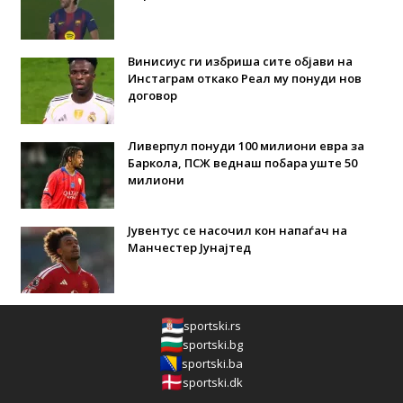
Винисиус ги избриша сите објави на
Инстаграм откако Реал му понуди нов
договор
Ливерпул понуди 100 милиони евра за
Баркола, ПСЖ веднаш побара уште 50
милиони
Јувентус се насочил кон напаѓач на
Манчестер Јунајтед
sportski.rs
sportski.bg
sportski.ba
sportski.dk