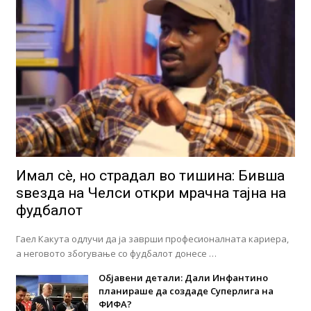
Имал сè, но страдал во тишина: Бивша
ѕвезда на Челси откри мрачна тајна на
фудбалот
Гаел Какута одлучи да ја заврши професионалната кариера,
а неговото збогување со фудбалот донесе …
Објавени детали: Дали Инфантино
планираше да создаде Суперлига на
ФИФА?