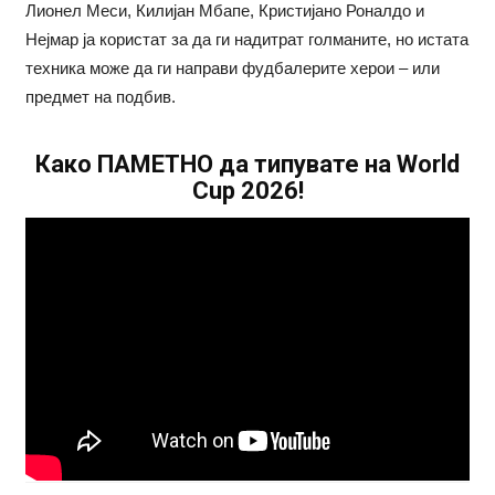
Лионел Меси, Килијан Мбапе, Кристијано Роналдо и
Нејмар ја користат за да ги надитрат голманите, но истата
техника може да ги направи фудбалерите херои – или
предмет на подбив.
Како ПАМЕТНО да типувате на World
Cup 2026!