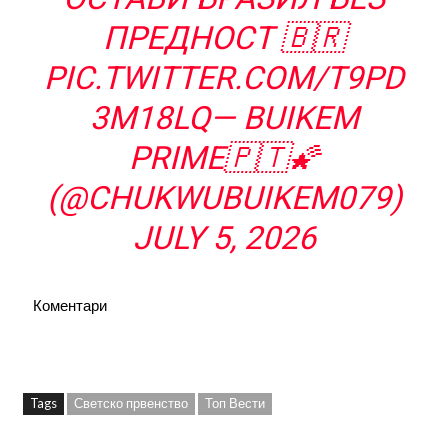
ПРЕДНОСТ 🇧🇷
PIC.TWITTER.COM/T9PD
3M18LQ
— BUIKEM
PRIME🇵🇹🌠
(@CHUKWUBUIKEM079)
JULY 5, 2026
Коментари
Tags
Светско првенство
Топ Вести