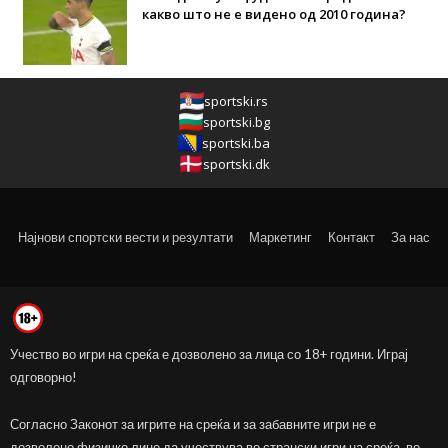
какво што не е видено од 2010 година?
sportski.rs
sportski.bg
sportski.ba
sportski.dk
Најнови спортски вести и резултати
Маркетинг
Контакт
За нас
Учество во игри на среќа е дозволено за лица со 18+ години. Играј
одговорно!
Согласно Законот за игрите на среќа и за забавните игри не е
дозволено физичко лице да учествува во странски игри на среќа, во