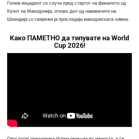
Голем инцидент се случи пред стартот на финалето од
Купот на Македонија, откако дел од навивачите на
Шкендија со свирежи ја проследија македонската химна.
Како ПАМЕТНО да типувате на World
Cup 2026!
Овој потег предизвика бурни реакции во јавноста, а се