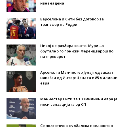
изненадена
Барселона и Сити без договор за
трансфер на Родри
Никој не разбира зошто: Мурињо
брутално го понижи Ференцварош по
натпреварот
Арсенал и Манчестер Јунајтед сакаат
напаѓач од Интер: Цената е 85 милиони
евра
Манчестер Сити за 100 милиони евра ја
носи сензацијата од СП
Се подготвува фудбалска предавство