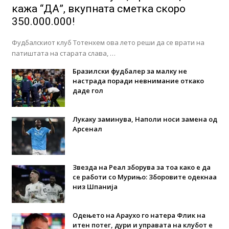
кажа “ДА”, вкупната сметка скоро
350.000.000!
Фудбалскиот клуб Тотенхем ова лето реши да се врати на
патиштата на старата слава, …
Бразилски фудбалер за малку не
настрада поради невнимание откако
даде гол
Лукаку заминува, Наполи носи замена од
Арсенал
Звезда на Реал зборува за тоа како е да
се работи со Мурињо: Зборовите одекнаа
низ Шпанија
Одењето на Араухо го натера Флик на
итен потег, дури и управата на клубот е