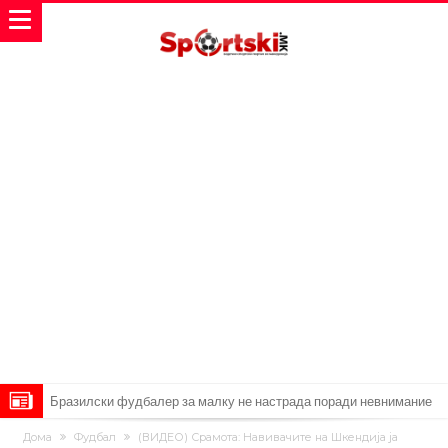
Бразилски фудбалер за малку не настрада поради невнимание
откако даде гол
Лукаку заминува, Наполи носи замена од Арсенал
Дома
Фудбал
(ВИДЕО) Срамота: Навивачите на Шкендија ја