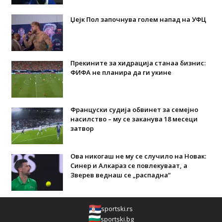
Џејк Пол започнува голем напад на УФЦ
Прекините за хидрација станаа бизнис:
ФИФА не планира да ги укине
Француски судија обвинет за семејно
насилство – му се заканува 18 месеци
затвор
Ова никогаш не му се случило на Новак:
Синер и Алкараз се повлекуваат, а
Зверев веднаш се „распадна“
sportski.rs
sportski.bg