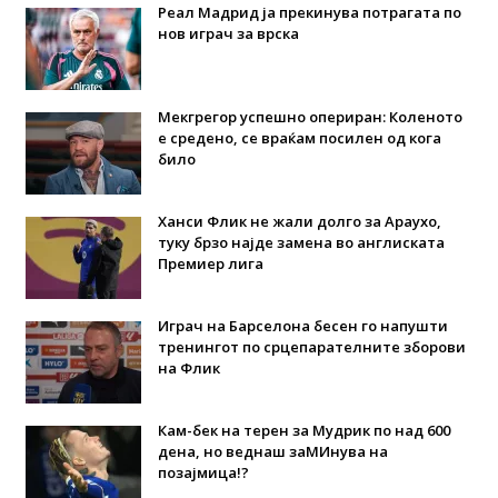
Реал Мадрид ја прекинува потрагата по
нов играч за врска
Мекгрегор успешно опериран: Коленото
е средено, се враќам посилен од кога
било
Ханси Флик не жали долго за Араухо,
туку брзо најде замена во англиската
Премиер лига
Играч на Барселона бесен го напушти
тренингот по срцепарателните зборови
на Флик
Кам-бек на терен за Мудрик по над 600
дена, но веднаш заМИнува на
позајмица!?