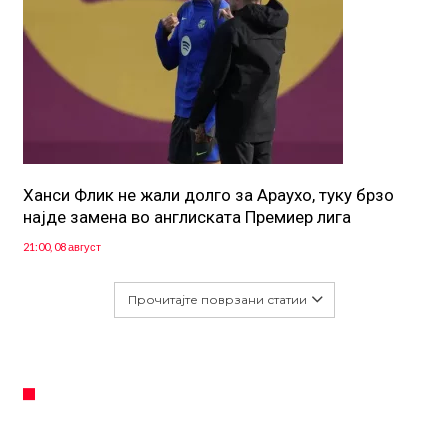
Ханси Флик не жали долго за Араухо, туку брзо
најде замена во англиската Премиер лига
21:00, 08 август
Прочитајте поврзани статии