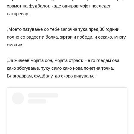
храмот на фудбалот, каде одиграв мојот последен
натпревар.
„Моето патување со тебе започна тука пред 30 години,
полно со радост и болка, жртви и победи, и секако, многу
емоции.
„Ја живеев мојата сон, мојата страст. Не го гледам ова
како збогување, туку само како нова почетна точка.
Благодарам, фудбалу, до скоро видување.”