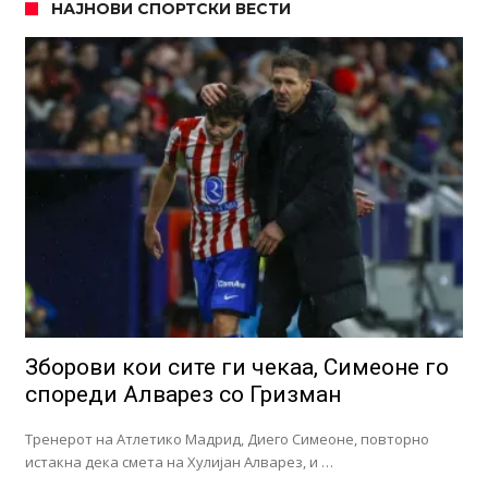
НАЈНОВИ СПОРТСКИ ВЕСТИ
Зборови кои сите ги чекаа, Симеоне го
спореди Алварез со Гризман
Тренерот на Атлетико Мадрид, Диего Симеоне, повторно
истакна дека смета на Хулијан Алварез, и …