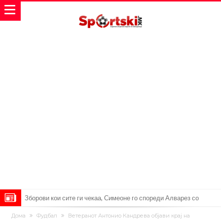
Зборови кои сите ги чекаа, Симеоне го спореди Алварез со
Гризман
Реал Мадрид ја прекинува потрагата по нов играч за врска
Дома
Фудбал
Ветеранот Антонио Кандрева објави крај на