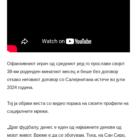
Офанзивниот играч од средниот ред го прослави својот
38-ми роденден минатиот месец и беше без договор
откако неговиот договор со Салернитана истече во јули
2024 година.
Тој ја објави веста со видео порака на своите профили на
социјалните мрежи.
„Драг фудбалу, денес е еден од најважните денови од
мојот живот. Време е да се збогувам. Тука, на Сан Сиро,