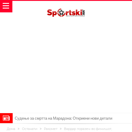
Дилеми повеќе нема: Познато е кога Родри ќе стане новиот
Дома
Останати
Ракомет
Вардар поразен во финишот,