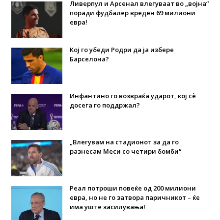
Ливерпул и Арсенал влегуваат во „војна“
поради фудбалер вреден 69 милиони
евра!
Кој го убеди Родри да ја избере
Барселона?
Инфантино го возвраќа ударот, кој сè
досега го поддржал?
„Влегувам на стадионот за да го
разнесам Меси со четири бомби“
Реал потроши повеќе од 200 милиони
евра, но не го затвора паричникот – ќе
има уште засилувања!