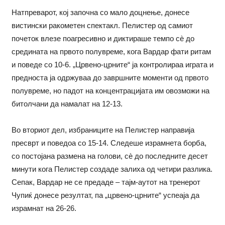
Натпреварот, кој започна со мало доцнење, донесе
вистински ракометен спектакл. Пелистер од самиот
почеток влезе поагресивно и диктираше темпо сè до
средината на првото полувреме, кога Вардар фати ритам
и поведе со 10-6. „Црвено-црните“ ја контролираа играта и
предноста ја одржуваа до завршните моменти од првото
полувреме, но падот на концентрацијата им овозможи на
битолчани да намалат на 12-13.
Во вториот дел, избраниците на Пелистер направија
пресврт и поведоа со 15-14. Следеше израмнета борба,
со постојана размена на голови, сè до последните десет
минути кога Пелистер создаде залиха од четири разлика.
Сепак, Вардар не се предаде – тајм-аутот на тренерот
Чупиќ донесе резултат, па „црвено-црните“ успеаја да
израмнат на 26-26.