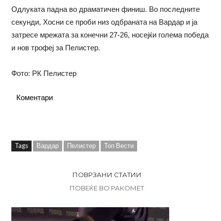
Одлуката падна во драматичен финиш. Во последните
секунди, Хосни се проби низ одбраната на Вардар и ја
затресе мрежата за конечни 27-26, носејќи голема победа
и нов трофеј за Пелистер.
Фото: РК Пелистер
Коментари
Tags
Вардар
Пелистер
Топ Вести
ПОВРЗАНИ СТАТИИ
ПОВЕЌЕ ВО РАКОМЕТ