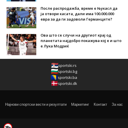
После распродажба, време е Њукасл да
ја отвори касата, дали има 100.000.000
евра за да ги задоволи Германците?
Ова што се случи на другиот крај од
планетата најдобро покажува кој е и што
е Лука Модриќ
sportski.rs
sportski.bg
sportski.ba
sportski.dk
Најнови спортски вести и резултати
Маркетинг
Контакт
За нас