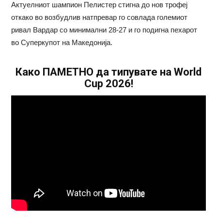
Актуелниот шампион Пелистер стигна до нов трофеј
откако во возбудлив натпревар го совлада големиот
ривал Вардар со минимални 28-27 и го подигна пехарот
во Суперкупот на Македонија.
Како ПАМЕТНО да типувате на World
Cup 2026!