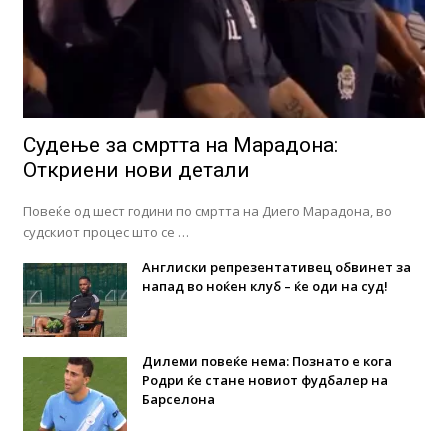
Судење за смртта на Марадона:
Откриени нови детали
Повеќе од шест години по смртта на Диего Марадона, во
судскиот процес што се …
Англиски репрезентативец обвинет за
напад во ноќен клуб – ќе оди на суд!
Дилеми повеќе нема: Познато е кога
Родри ќе стане новиот фудбалер на
Барселона