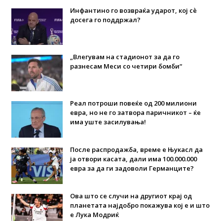
Инфантино го возвраќа ударот, кој сè
досега го поддржал?
„Влегувам на стадионот за да го
разнесам Меси со четири бомби“
Реал потроши повеќе од 200 милиони
евра, но не го затвора паричникот – ќе
има уште засилувања!
После распродажба, време е Њукасл да
ја отвори касата, дали има 100.000.000
евра за да ги задоволи Германците?
Ова што се случи на другиот крај од
планетата најдобро покажува кој е и што
е Лука Модриќ