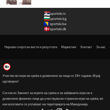
sportski.rs
sportski.bg
sportski.ba
sportski.dk
Најнови спортски вести и резултати
Маркетинг
Контакт
За нас
Учество во игри на среќа е дозволено за лица со 18+ години. Играј
одговорно!
Согласно Законот за игрите на среќа и за забавните игри не е
дозволено физичко лице да учествува во странски игри на среќа, во
кои влоговите се уплаќаат на територијата на Македонија.