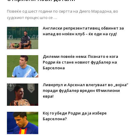
Повеќе од шест години по смртта на Диего Марадона, во
судскиот процес што се …
Англиски репрезентативец обвинет за
напад во ноќен клуб – ќе оди на суд!
Дилеми повеќе нема: Познато е кога
Родри ќе стане новиот фудбалер на
Барселона
Ливерпул и Арсенал влегуваат во „војна“
поради фудбалер вреден 69 милиони
евра!
Кој го убеди Родри да ја избере
Барселона?