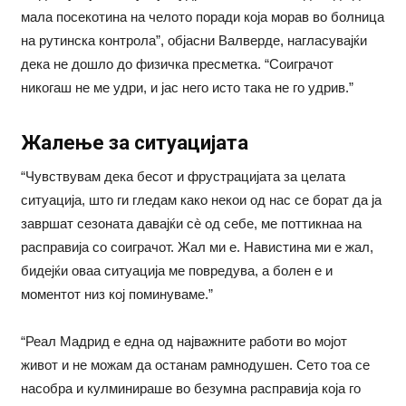
мала посекотина на челото поради која морав во болница
на рутинска контрола”, објасни Валверде, нагласувајќи
дека не дошло до физичка пресметка. “Соиграчот
никогаш не ме удри, и јас него исто така не го удрив.”
Жалење за ситуацијата
“Чувствувам дека бесот и фрустрацијата за целата
ситуација, што ги гледам како некои од нас се борат да ја
завршат сезоната давајќи сè од себе, ме поттикнаа на
расправија со соиграчот. Жал ми е. Навистина ми е жал,
бидејќи оваа ситуација ме повредува, а болен е и
моментот низ кој поминуваме.”
“Реал Мадрид е една од најважните работи во мојот
живот и не можам да останам рамнодушен. Сето тоа се
насобра и кулминираше во безумна расправија која го