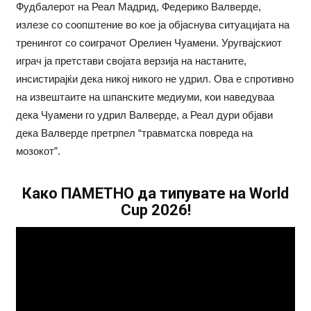
Фудбалерот на Реал Мадрид, Федерико Валверде,
излезе со соопштение во кое ја објаснува ситуацијата на
тренингот со соиграчот Орелиен Чуамени. Уругвајскиот
играч ја претстави својата верзија на настаните,
инсистирајќи дека никој никого не удрил. Ова е спротивно
на извештаите на шпанските медиуми, кои наведуваа
дека Чуамени го удрил Валверде, а Реал дури објави
дека Валверде претрпел “травматска повреда на
мозокот”.
Како ПАМЕТНО да типувате на World
Cup 2026!