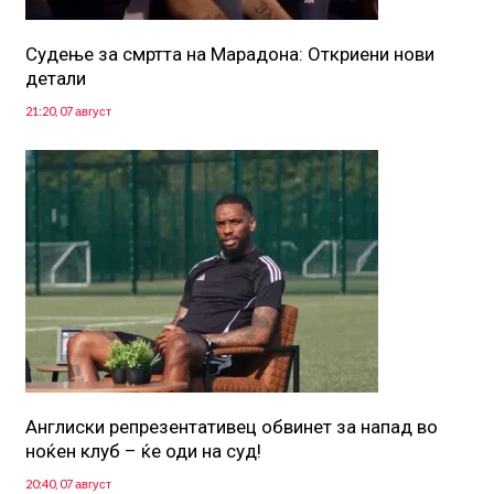
Судење за смртта на Марадона: Откриени нови
детали
21:20, 07 август
Англиски репрезентативец обвинет за напад во
ноќен клуб – ќе оди на суд!
20:40, 07 август