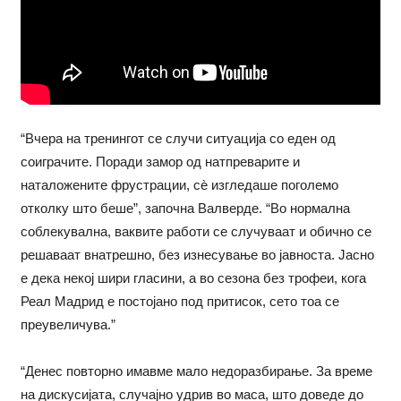
“Вчера на тренингот се случи ситуација со еден од
соиграчите. Поради замор од натпреварите и
наталожените фрустрации, сè изгледаше поголемо
отколку што беше”, започна Валверде. “Во нормална
соблекувална, ваквите работи се случуваат и обично се
решаваат внатрешно, без изнесување во јавноста. Јасно
е дека некој шири гласини, а во сезона без трофеи, кога
Реал Мадрид е постојано под притисок, сето тоа се
преувеличува.”
“Денес повторно имавме малo недоразбирање. За време
на дискусијата, случајно удрив во маса, што доведе до