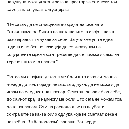
нарушува мојот углед и остава простор за сомнежи кои
само ја влошуваат ситуацијата.”
“Не сакав да се огласувам до крајот на сезоната.
Отпаднавме од Лигата на шампионите, а својот гнев и
разочараност ги чував за себе. Загубивме уште една
година и не бев во позиција да се изразувам на
социјалните мрежи кога требаше да се покажам само на
теренот, што и го правев.”
“Затоа ми е најмногу жал и ме боли што оваа ситуација
доведе до тоа, поради лекарска одлука, да не можам да
играм на следниот натпревар. Секогаш давав сè од себе,
до самиот крај, и најмногу ме боли што сега не можам тоа
да го направам. Сум на располагање на клубот и
соиграчите за каква било одлука која ќе сметаат дека е
потребна. Ви благодарам”, заврши Валверде.