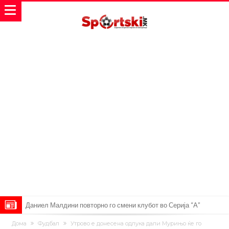
Даниел Малдини повторно го смени клубот во Серија “А”
Аморим донесе одлука: Милан ќе го крати составот
Дома
Фудбал
Утрово е донесена одлука дали Мурињо ќе го