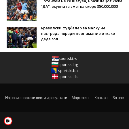
Тотенхем не се шегува, Бразилецот кажа
“ДА”, вкупната сметка скоро 350.000.000!
Бразилски фудбалер за малку не
настрада поради невнимание откако
даде гол
sportski.rs
sportski.bg
sportski.ba
sportski.dk
Најнови спортски вести и резултати
Маркетинг
Контакт
За нас