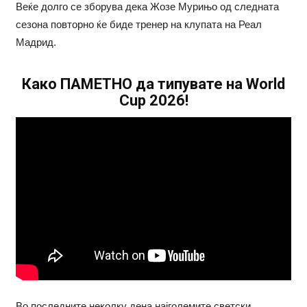
Веќе долго се зборува дека Жозе Мурињо од следната
сезона повторно ќе биде тренер на клупата на Реал
Мадрид.
Како ПАМЕТНО да типувате на World
Cup 2026!
Во последните неколку дена најголемите светски