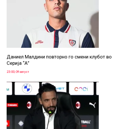
Даниел Малдини повторно го смени клубот во
Серија “А”
23:00, 09 август