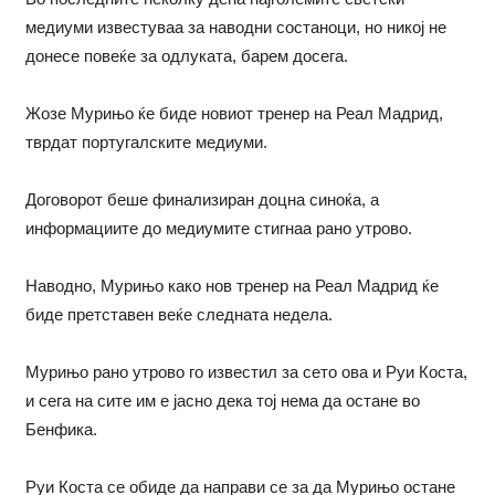
медиуми известуваа за наводни состаноци, но никој не
донесе повеќе за одлуката, барем досега.
Жозе Мурињо ќе биде новиот тренер на Реал Мадрид,
тврдат португалските медиуми.
Договорот беше финализиран доцна синоќа, а
информациите до медиумите стигнаа рано утрово.
Наводно, Мурињо како нов тренер на Реал Мадрид ќе
биде претставен веќе следната недела.
Мурињо рано утрово го известил за сето ова и Руи Коста,
и сега на сите им е јасно дека тој нема да остане во
Бенфика.
Руи Коста се обиде да направи се за да Мурињо остане