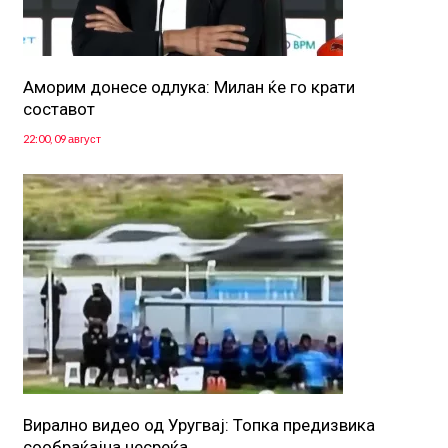
Аморим донесе одлука: Милан ќе го крати
составот
22:00, 09 август
Вирално видео од Уругвај: Топка предизвика
сообраќајна несреќа