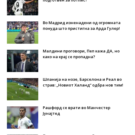
подготвен за потпис?
Во Мадрид изненадени од огромната
понуда што пристигна за Арда Гулер!
Малдини проговори, Пеп кажа ДА, но
како на крај се пропадна?
Шпанија на нозе, Барселона и Реал во
страв: „Новиот Халанд“ одбра нов тим!
Рашфорд се врати во Манчестер
Јунајтед