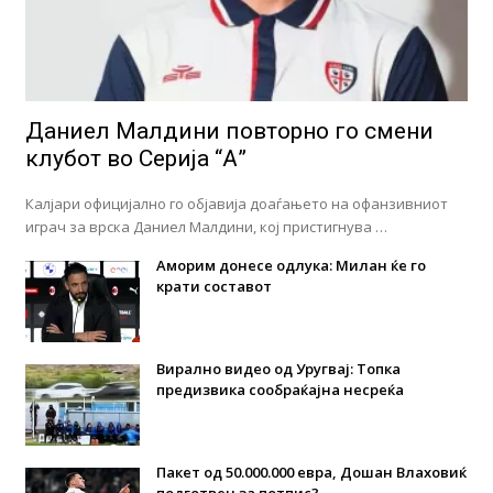
Даниел Малдини повторно го смени
клубот во Серија “А”
Калјари официјално го објавија доаѓањето на офанзивниот
играч за врска Даниел Малдини, кој пристигнува …
Аморим донесе одлука: Милан ќе го
крати составот
Вирално видео од Уругвај: Топка
предизвика сообраќајна несреќа
Пакет од 50.000.000 евра, Дошан Влаховиќ