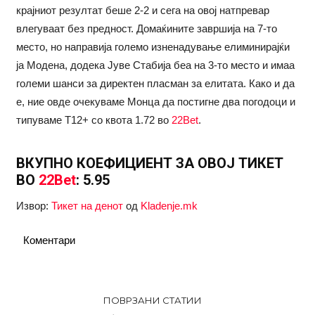
крајниот резултат беше 2-2 и сега на овој натпревар
влегуваат без предност. Домаќините завршија на 7-то
место, но направија големо изненадување елиминирајќи
ја Модена, додека Јуве Стабија беа на 3-то место и имаа
големи шанси за директен пласман за елитата. Како и да
е, ние овде очекуваме Монца да постигне два погодоци и
типуваме Т12+ со квота 1.72 во
22Bet
.
ВКУПНО КОЕФИЦИЕНТ ЗА ОВОЈ ТИКЕТ
ВО
22Bet
: 5.95
Извор:
Тикет на денот
од
Kladenje.mk
Коментари
ПОВРЗАНИ СТАТИИ