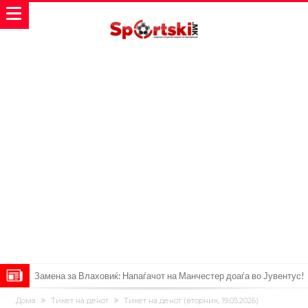
Замена за Влаховиќ: Напаѓачот на Манчестер доаѓа во Јувентус!
УЕФА повторно се заканува со бојкот на турнирите на ФИФА
Дома
Тикет на денот
Тикет на денот (вторник, 19.05.2026)