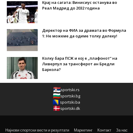
Крај на сагата: Винисиус останува во
Реал Мадрид до 2032 година
Директор на ФИА за драмата во Формула
1: Не можеме да одиме толку далеку!
Колку бара ПСЖ и кој е „плафонот“ на
Ливерпул за трансферот ан Бредли
Баркола?
sportski.rs
sportski.bg
sportski.ba
sportski.dk
Најнови спортски вести и резултати
Маркетинг
Контакт
За нас