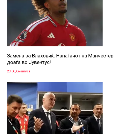
Замена за Влаховиќ: Напаѓачот на Манчестер
доаѓа во Јувентус!
23:00, 06 август