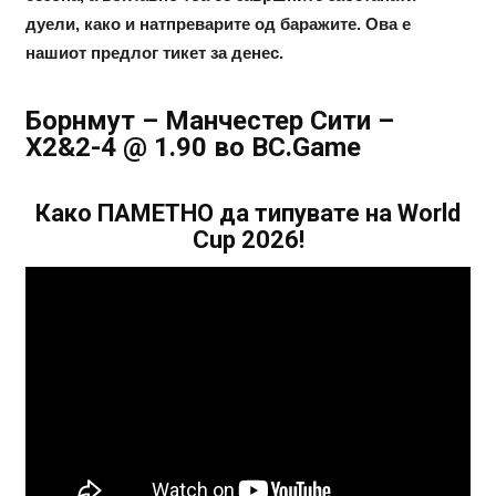
дуели, како и натпреварите од баражите. Ова е
нашиот предлог тикет за денес.
Борнмут – Манчестер Сити –
Х2&2-4 @ 1.90 во BC.Game
Како ПАМЕТНО да типувате на World
Cup 2026!