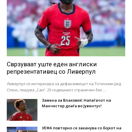
Сврзуваат уште еден англиски
репрезентативец со Ливерпул
Ливерпул се интересира за дефанзивецот на Тотенхем Џед
Спенс, пишува „Сан“. 25-годишниот страничен бек …
Замена за Влаховиќ: Напаѓачот на
Манчестер доаѓа во Јувентус!
УЕФА повторно се заканува со бојкот на