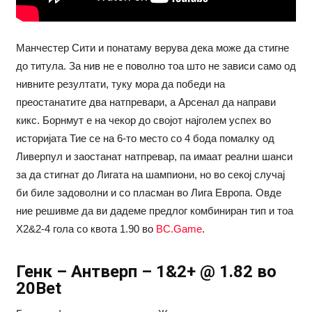
Манчестер Сити и понатаму верува дека може да стигне
до титула. За нив не е поволно тоа што не зависи само од
нивните резултати, туку мора да победи на
преостанатите два натпревари, а Арсенал да направи
кикс. Борнмут е на чекор до својот најголем успех во
историјата Тие се на 6-то место со 4 бода помалку од
Ливерпул и заостанат натпревар, па имаат реални шанси
за да стигнат до Лигата на шампиони, но во секој случај
би биле задоволни и со пласман во Лига Европа. Овде
ние решивме да ви дадеме предлог комбиниран тип и тоа
Х2&2-4 гола со квота 1.90 во
BC.Game
.
Генк – Антверп – 1&2+ @ 1.82 во
20Bet