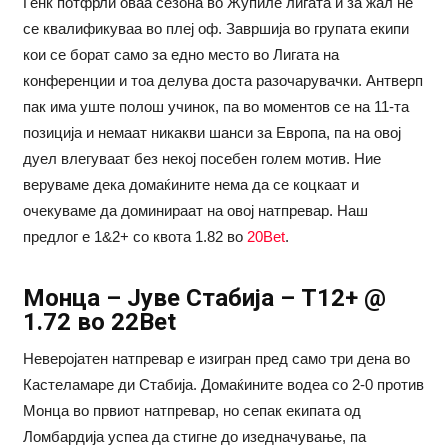
Генк потфрли оваа сезона во Жупиле лигата и за жал не
се квалификуваа во плеј оф. Завршија во групата екипи
кои се борат само за едно место во Лигата на
конференции и тоа делува доста разочарувачки. Антверп
пак има уште полош учинок, па во моментов се на 11-та
позиција и немаат никакви шанси за Европа, па на овој
дуел влегуваат без некој посебен голем мотив. Ние
веруваме дека домаќините нема да се коцкаат и
очекуваме да доминираат на овој натпревар. Наш
предлог е 1&2+ со квота 1.82 во
20Bet
.
Монца – Јуве Стабија – Т12+ @
1.72 во 22Bet
Неверојатен натпревар е изигран пред само три дена во
Кастеламаре ди Стабија. Домаќините водеа со 2-0 против
Монца во првиот натпревар, но сепак екипата од
Ломбардија успеа да стигне до изедначување, па