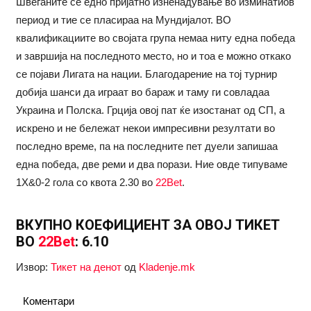
Швеѓаните се едно пријатно изненадување во изминатиов
период и тие се пласираа на Мундијалот. ВО
квалификациите во својата група немаа ниту една победа
и завршија на последното место, но и тоа е можно откако
се појави Лигата на нации. Благодарение на тој турнир
добија шанси да играат во бараж и таму ги совладаа
Украина и Полска. Грција овој пат ќе изостанат од СП, а
искрено и не бележат некои импресивни резултати во
последно време, па на последните пет дуели запишаа
една победа, две реми и два порази. Ние овде типуваме
1X&0-2 гола со квота 2.30 во
22Bet
.
ВКУПНО КОЕФИЦИЕНТ ЗА ОВОЈ ТИКЕТ
ВО
22Bet
: 6.10
Извор:
Тикет на денот
од
Kladenje.mk
Коментари