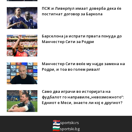
ПСЖ и Ливерпул имаат доверба дека ќе
постигнат договор за Баркола
Барселона ја испрати првата понуда до
Манчестер Сити за Родри
Манчестер Сити веќе му најде замена на
Родри, и тоа во голем ривал!
Само два играчи во историјата на
фудбалот го направиле„невозможното“:
Едниот е Меси, знаете ли кој е другиот?
sportski.rs
sportski.bg