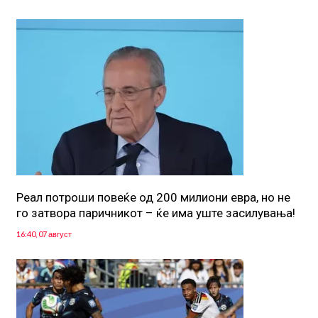
Реал потроши повеќе од 200 милиони евра, но не
го затвора паричникот – ќе има уште засилувања!
16:40, 07 август