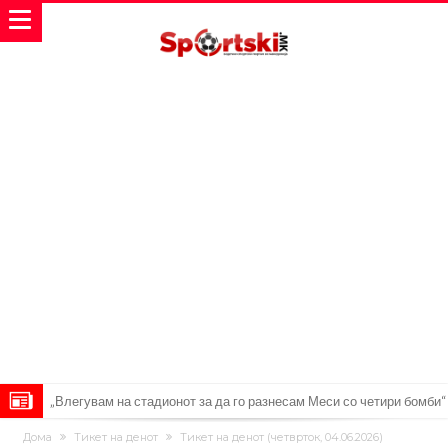
„Влегувам на стадионот за да го разнесам Меси со четири бомби“
Реал потроши повеќе од 200 милиони евра, но не го затвора
Дома
Тикет на денот
Тикет на денот (четврток, 04.06.2026)