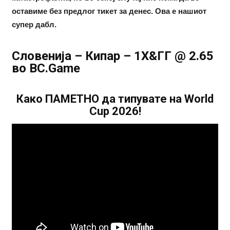
оставиме без предлог тикет за денес. Ова е нашиот
супер дабл.
Словенија – Кипар – 1Х&ГГ @ 2.65
во BC.Game
Како ПАМЕТНО да типувате на World
Cup 2026!