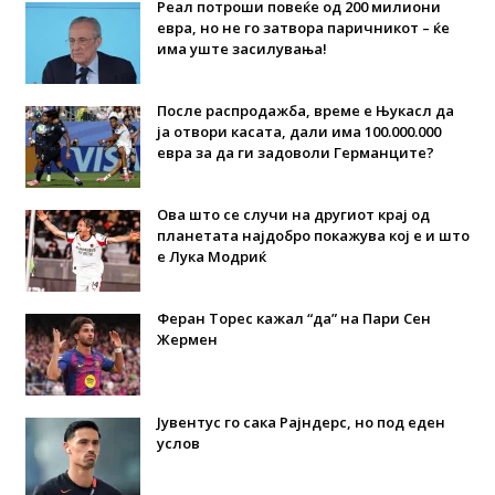
Реал потроши повеќе од 200 милиони
евра, но не го затвора паричникот – ќе
има уште засилувања!
После распродажба, време е Њукасл да
ја отвори касата, дали има 100.000.000
евра за да ги задоволи Германците?
Ова што се случи на другиот крај од
планетата најдобро покажува кој е и што
е Лука Модриќ
Феран Торес кажал “да” на Пари Сен
Жермен
Јувентус го сака Рајндерс, но под еден
услов