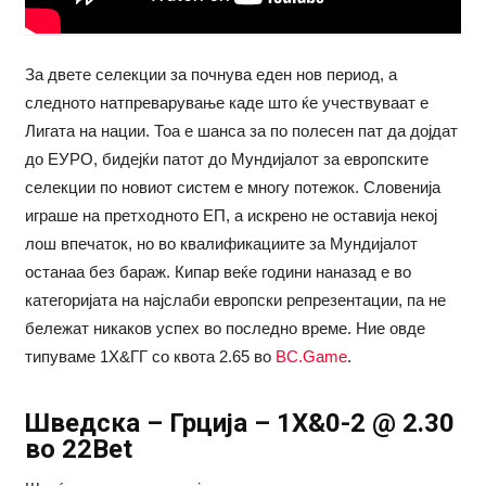
За двете селекции за почнува еден нов период, а
следното натпреварување каде што ќе учествуваат е
Лигата на нации. Тоа е шанса за по полесен пат да дојдат
до ЕУРО, бидејќи патот до Мундијалот за европските
селекции по новиот систем е многу потежок. Словенија
играше на претходното ЕП, а искрено не оставија некој
лош впечаток, но во квалификациите за Мундијалот
останаа без бараж. Кипар веќе години наназад е во
категоријата на најслаби европски репрезентации, па не
бележат никаков успех во последно време. Ние овде
типуваме 1Х&ГГ со квота 2.65 во
BC.Game
.
Шведска – Грција – 1Х&0-2 @ 2.30
во 22Bet