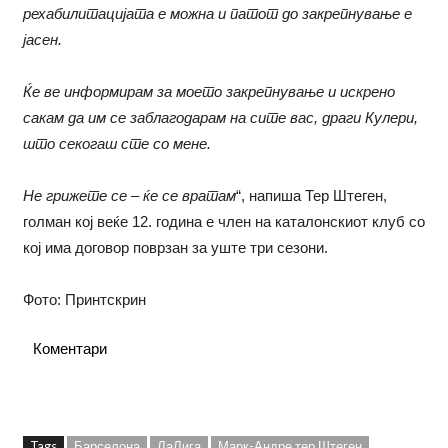
рехабилитацијата е можна и патот до закрепнување е
јасен.
Ќе ве информирам за моето закрепнување и искрено
сакам да им се заблагодарам на сите вас, драги Кулери,
што секогаш сте со мене.
Не грижете се – ќе се вратам
“, напиша Тер Штеген,
голман кој веќе 12. година е член на каталонскиот клуб со
кој има договор поврзан за уште три сезони.
Фото: Принтскрин
Коментари
Tags
Барселона
ЛаЛига
Марк-Андре тер Штеген