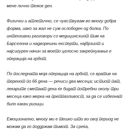
мене лично тежок ден.
Физички и атлетично, се чувствувам во многу добра
форма, иако за жал не сум ослободен од болка. По
интензивни разговори со медицинскиот тим на
Барселона и надворешни експерти, најбрзиот и
најсигурен начин за моето целосно закрепнување е
операција на грбот.
По последната моја операција на грбот, се вратив на
теренот по 66 дена — речиси два месеца; истиот пат,
лекарите сметаат дека ќе бидат потребни околу три
месеца како мерка на претпазливост, за да се избегнат
било какви ризици.
Емоционално, многу ми е тешко што во овој период не
можам да го поддржам тимот. За среќа,