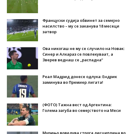
Француски судија обвинет за семејно
насилство – му се заканува 18 месеци
затвор
Ова никогаш не му се случило на Новак:
Синер и Алкараз се повлекуваат, а
Зверев веднаш се „распадна“
Реал Мадрид донесе одлука: Eндрик
заминува во Премиер лигата!
(ФОТО) Тажна вест од Аргентина:
Голема загуба во семејството на Меси
Мурињо воведува строга дисциплина во