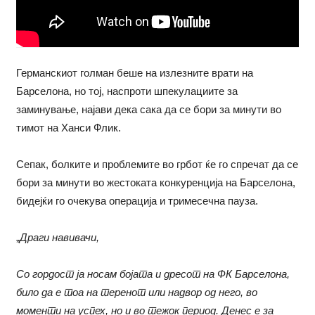
Германскиот голман беше на излезните врати на
Барселона, но тој, наспроти шпекулациите за
заминување, најави дека сака да се бори за минути во
тимот на Ханси Флик.
Сепак, болките и проблемите во грбот ќе го спречат да се
бори за минути во жестоката конкуренција на Барселона,
бидејќи го очекува операција и тримесечна пауза.
„
Драги навивачи,
Со гордост ја носам бојата и дресот на ФК Барселона,
било да е тоа на теренот или надвор од него, во
моменти на успех, но и во тежок период. Денес е за