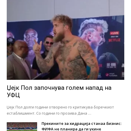
Џејк Пол започнува голем напад на
УФЦ
Џејк Пол долги години отворено го критикува боречкиот
естаблишмент. Со години го прозива Дана …
Прекините за хидрација станаа бизнис:
ФИФА не планира да ги укине