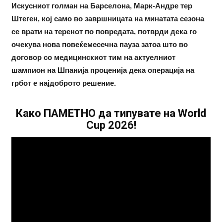
Искусниот голман на Барселона, Марк-Андре тер
Штеген, кој само во завршницата на минатата сезона
се врати на теренот по повредата, потврди дека го
очекува нова повеќемесечна пауза затоа што во
договор со медицинскиот тим на актуелниот
шампион на Шпанија проценија дека операција на
грбот е најдоброто решение.
Како ПАМЕТНО да типувате на World
Cup 2026!