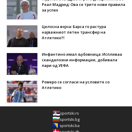
Реал Мадрид: Ова се трите нови правила
за успех
Целосна војна: Барса го растура
најважниот летен трансфер на
Атлетико?!
Инфантино имал љубовница: Испливаа
скандалозни информации, добивала
пари од УЕФА
Ромеро се согласи на условите со
Атлетико
sportski.rs
sportski.bg
sportski.ba
sportski.dk